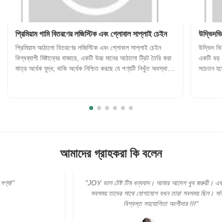
প্রিমিয়াম গামি বিতরণের লজিস্টিক এবং গ্লোবাল সাপ্লাই চেইন
উদ্ভিদভি
প্রিমিয়াম আঠালো বিতরণের লজিস্টিক এবং গ্লোবাল সাপ্লাই চেইন
উদ্ভিদ ভিত
বিশ্বব্যাপী মিষ্টান্নের বাজারে, একটি উচ্চ মানের আঠালো ট্রিট তৈরি করা
একটি বড় প
মাত্র অর্ধেক যুদ্ধ; বাকি অর্ধেক নিশ্চিত করছে যে পণ্যটি নিখুঁত অবস্থায়
সচেতন হয়
ভোক্তাদের কাছে পৌঁছেছে, তারা বিশ্বের যেখানেই থাকুক না কেন।
ঐতিহ্যগত
আঠালো খাবারগুলি তাপ এবং আর্দ্রতার মতো পরিব...
জেলটিন এব
আমাদের গ্রাহকরা কি বলেন
"JOY ভাল টেষ্ট টিম ধন্যবাদ। আমার আদেশ খুব জরুরী। এবং আমি
সবসময় তাদের সাথে যোগাযোগ যখন তারা সবসময় ছিল। সত্যিই
বিশ্বস্ত সহযোগিতা অংশীদার !!!"