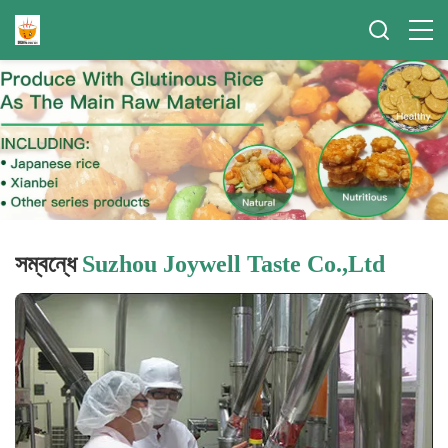
সম্বন্ধে
Suzhou Joywell Taste Co.,Ltd