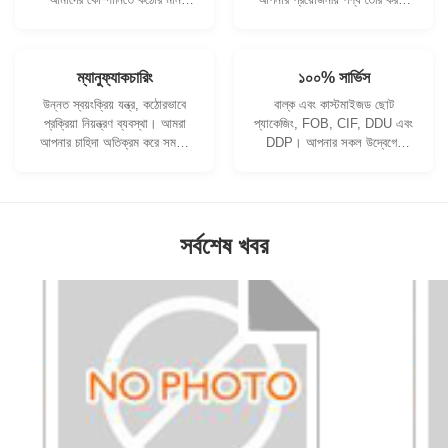
নিয়ন্ত্রণ ব্যবস্থা এবং পেশাদার
আমরা সহযোগিতা করতে পারি।
পরীক্ষাগার রয়েছে।
ম্যানুফ্যাকচারিং
১০০% সার্ভিস
উন্নত স্বয়ংক্রিয় যন্ত্র, কঠোরভাবে
বাল্ক এবং কাস্টমাইজড ছোট
প্রক্রিয়া নিয়ন্ত্রণ ব্যবস্থা। আমরা
প্যাকেজিং, FOB, CIF, DDU এবং
আপনার চাহিদা অতিক্রম করে সমস্ত
DDP। আপনার সকল উদ্বেগের
বৈদ্যুতিক টার্মিনাল তৈরি করতে পারি।
জন্য আমরা আপনাকে সর্বোত্তম
সমাধান খুঁজে পেতে সাহায্য করব।
সর্বশেষ খবর