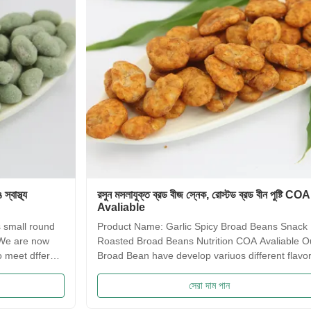
রসুন মসলাযুক্ত ব্রড বীজ স্নেক, রোস্টড ব্রড বীন পুষ্টি COA
সাকিমা প্
Avaliable
স্বাদ নে
Product Name: Garlic Spicy Broad Beans Snack ,
Saqima 
Roasted Broad Beans Nutrition COA Avaliable Our
crispy, 
Broad Bean have develop variuos different flavors
flavors
based on the traditional flavor. After the effort our
food! 
research department, we frist created braod bean
Traditi
সেরা দাম পান
chips in China. Introducing precise frying ...
Irresis