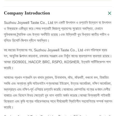
Company Introduction
Suzhou Joywell Taste Co., Ltd হল একটি উৎপাদন ও রপ্তানি উদ্যোগ যা উৎপাদন
ও বিক্রয়কে একীভূত করে।সদর দপ্তরটি জিয়াংসু প্রদেশের সুঝোতে অবস্থিত, যেখানে
সুবিধাজনক ট্র্যাফিক এবং উন্নত অর্থনীতি রয়েছে।এবং উদ্ভিদটি খুব বিখ্যাত জাতীয় পর্যটন ও
হলিডে রিসোর্ট-জিশান দ্বীপে অবস্থিত।
বহু বছরের উন্নয়নের পর, Suzhou Joywell Taste Co., Ltd এখন পরিপক্ক ক্রয়
দল, আধুনিক উত্পাদন কারখানা, চমৎকার সরঞ্জাম এবং নিখুঁত মানের ব্যবস্থাপনা ব্যবস্থা রয়েছে।
আমরা ISO9001, HACCP, BRC, RSPO, KOSHER, ইত্যাদি সার্টিফিকেশন পাস
করেছি।
আমাদের প্রধান পণ্যগুলি হল বাদাম স্ন্যাকস, চিনাবাদাম, মটর, মটরশুটি, শুকনো ফল, হিমায়িত
সবজি এবং অন্যান্য কৃষি সাইডলাইন পণ্য৷আমরা ইউরোপ, উত্তর আমেরিকা, দক্ষিণ আমেরিকা,
মধ্যপ্রাচ্য এবং দক্ষিণ-পূর্ব এশিয়ায় রপ্তানি করেছি।আমাদের কোম্পানির পণ্যের গুণমান দেশীয়
বাজারে এবং বিদেশে উভয় ক্ষেত্রেই খুব ভাল খ্যাতি অর্জন করেছে।আমরা বিশ্বব্যাপী পাইকারী
বিক্রেতা এবং কৃষি পণ্যের পরিবেশকদের সাথে দীর্ঘমেয়াদী স্থিতিশীল সহযোগিতার সম্পর্ক স্থাপন
করেছি।