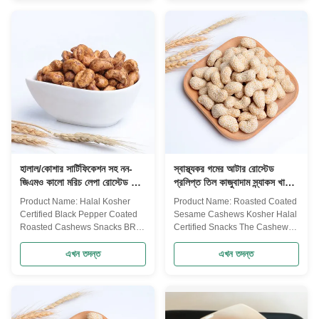
import from Vietnam. Under the
kinds of essential vitamins and
develop and the effort our R&D
minerals. With our advance
deparment, we are now
equipment and professional
have:Salted, Cajun, Wasabi,
technology, cashew products
BBQ, Soy Sauce, Coconut, ...
not only retains the ...
হালাল/কোশার সার্টিফিকেশন সহ নন-
স্বাস্থ্যকর গমের আটার রোস্টেড
জিএমও কালো মরিচ লেপা রোস্টেড কাজু
প্রলিপ্ত তিল কাজুবাদাম স্ন্যাকস খাস্তা
স্ন্যাকস স্বাস্থ্যকর বাদাম খাবার
এবং কুঁচকে স্বাদযুক্ত খাবার
Product Name: Halal Kosher
Product Name: Roasted Coated
Certified Black Pepper Coated
Sesame Cashews Kosher Halal
Roasted Cashews Snacks BRC
Certified Snacks The Cashew
FDA The Cashew Series We
Series Suzhou Joywell Taste
have total 9 automatic roasting
Co.,Ltd now has mature
এখন তদন্ত
এখন তদন্ত
lines. 20 coating machines and
purchasing team, modern
4 automatic frying production
manufacturing factory, excellent
lines. Which is very advanced in
equipment and perfect quality
China now. This can ensure our
management system. We have
products processing profssional
passed certification of