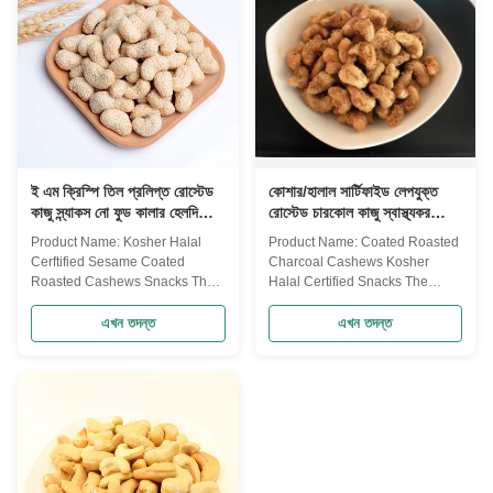
...
ISO9001,HACCP,BRC,RSPO...
ই এম ক্রিস্পি তিল প্রলিপ্ত রোস্টেড
কোশার/হালাল সার্টিফাইড লেপযুক্ত
কাজু স্ন্যাকস নো ফুড কালার হেলদি
রোস্টেড চারকোল কাজু স্বাস্থ্যকর
ক্রাঞ্চি ফ্রাইড নাট
ক্রিস্পি এবং ক্রাঞ্চি নাট স্ন্যাকস
Product Name: Kosher Halal
Product Name: Coated Roasted
Cerftified Sesame Coated
Charcoal Cashews Kosher
Roasted Cashews Snacks The
Halal Certified Snacks The
Cashew Series Suzhou Joywell
Cashew Series Quality of our
Taste Co.,Ltd now has mature
company’s products has gained
এখন তদন্ত
এখন তদন্ত
purchasing team, modern
very good reputation in both
manufacturing factory, excellent
domestic market and abroad.
equipment and perfect quality
We have established long-term
management system. We have
stable cooperation relationship
passed certification of
with worldwide wholesalers and
ISO9001,HACCP,BRC,RSPO...
distributor...