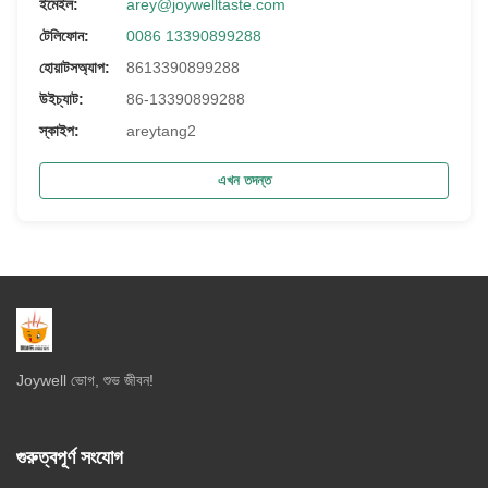
ইমেইল:
arey@joywelltaste.com
টেলিফোন:
0086 13390899288
হোয়াটসঅ্যাপ:
8613390899288
উইচ্যাট:
86-13390899288
স্কাইপ:
areytang2
এখন তদন্ত
Joywell ভোগ, শুভ জীবন!
গুরুত্বপূর্ণ সংযোগ