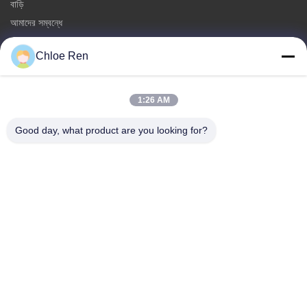
বাড়ি
আমাদের সম্বন্ধে
পণ্য
Chloe Ren
আমাদের সাথে যোগাযোগ করুন
ক্যাটাগরি
1:26 AM
সোয়া বীন স্নেকস
Good day, what product are you looking for?
ব্রড মটরশুটি Snack
ফাভা শিম Snack
রাইস ক্র্যাকার মিক্স
সবুজ মটর স্নেক
আমাদের সাথে যোগাযোগ করুন
টেলিফোন: 86-512-65652323
ই-মেইল:
arey@joywelltaste.com
যোগ করুনঃ রুম 802 সু লি বিজনেস বিল্ডিং, না 81 সু লি রোড, উ Wuong জেলা,
সুজাউ, জিয়াংসু প্রদেশ, চীন