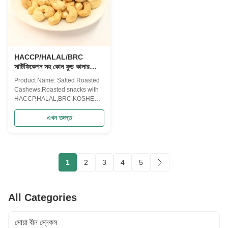
HACCP/HALAL/BRC
সার্টিফিকেশন সহ কোন ফুড কালার
নোনতা ভাজা কাজুবাদাম স্ন্যাকস নেই
Product Name: Salted Roasted
Cashews,Roasted snacks with
HACCP,HALAL,BRC,KOSHER
The Cashew Series Our cashew
nuts imported in Vietnam, We
এখন তদন্ত
choose the best quality for the
best tasty. With our advanced
technology, our Cashew
products not only retains the
1
2
3
4
5
natural healthy nutrition, but
also meet all ...
All Categories
সোয়া বীন স্নেকস