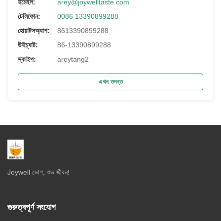
ইমেইল:
arey@joywelltaste.com
টেলিফোন:
0086 13390899288
হোয়াটসঅ্যাপ:
8613390899288
উইচ্যাট:
86-13390899288
স্কাইপ:
areytang2
এখন তদন্ত
Joywell ভোগ, শুভ জীবন!
গুরুত্বপূর্ণ সংযোগ