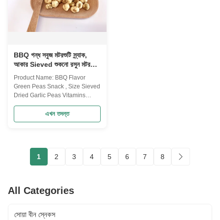
BBQ গন্ধ সবুজ মটরশুটি স্ন্যাক,
আকার Sieved শুকনো রসুন মটরশুটি
রয়েছে
Product Name: BBQ Flavor
Green Peas Snack , Size Sieved
Dried Garlic Peas Vitamins
Cotained Product Name: BBQ
Flavor Green Peas Snack , Size
এখন তদন্ত
Sieved Dried Garlic Peas
Vitamins Cotained The selling
points NON-GMO,.free from
frying,Good for Spleen &
1
2
3
4
5
6
7
8
Stomach Main process:
selecting,soaking and coloring...
All Categories
সোয়া বীন স্নেকস