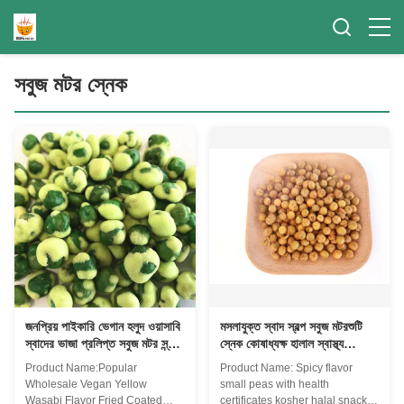
সবুজ মটর স্নেক
জনপ্রিয় পাইকারি ভেগান হলুদ ওয়াসাবি
মসলাযুক্ত স্বাদ স্বল্প সবুজ মটরশুটি
স্বাদের ভাজা প্রলিপ্ত সবুজ মটর স্ন্যাক
স্নেক কোষাধ্যক্ষ হালাল স্বাস্থ্য
খাবার
সার্টিফিকেট সঙ্গে
Product Name:Popular
Product Name: Spicy flavor
Wholesale Vegan Yellow
small peas with health
Wasabi Flavor Fried Coated
certificates kosher halal snack