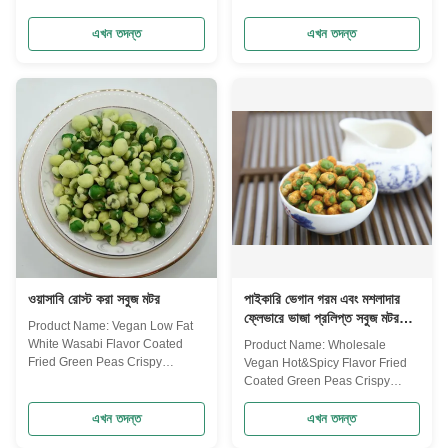
Green Peas Snack Foods Our
Every green pea is selected with
marrowfat peas, imported from
great care. These delicious and
এখন তদন্ত
এখন তদন্ত
North America and EU, is
nutritious peas are roasted
reputed as "the King of Peas"
automatically by natural gas,
because of the large size and
and now they enjoy great
high dietary fibre. Green peas
popularity in the United States,
contain various of vitamins and
Japan, and EU.At present, we
microelements.They are ...
are the ...
ওয়াসাবি রোস্ট করা সবুজ মটর
পাইকারি ভেগান গরম এবং মশলাদার
ফ্লেভারে ভাজা প্রলিপ্ত সবুজ মটর
Product Name: Vegan Low Fat
ক্রিস্পি স্ন্যাকস
White Wasabi Flavor Coated
Product Name: Wholesale
Fried Green Peas Crispy
Vegan Hot&Spicy Flavor Fried
Helathy Snacks Foods Our main
Coated Green Peas Crispy
products are nut snacks ,
Snacks From the seeds
peanuts, peas, beans, dry fruits,
germination to the fun that Youi
এখন তদন্ত
এখন তদন্ত
frozen vegetables , and other
Foods bring, we care about the