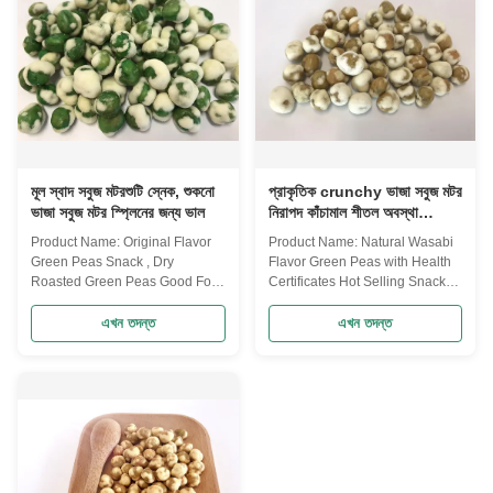
Middle East, and ...
company’s ...
মূল স্বাদ সবুজ মটরশুটি স্নেক, শুকনো
প্রাকৃতিক crunchy ভাজা সবুজ মটর
ভাজা সবুজ মটর স্প্লিনের জন্য ভাল
নিরাপদ কাঁচামাল শীতল অবস্থা
সংগ্রহস্থল
Product Name: Original Flavor
Product Name: Natural Wasabi
Green Peas Snack , Dry
Flavor Green Peas with Health
Roasted Green Peas Good For
Certificates Hot Selling Snacks
Spleen Every Green Peas is
Food Product Name: Natural
selected with our great care. We
Wasabi Flavor Green Peas with
এখন তদন্ত
এখন তদন্ত
are now totally have 12 flavors
Health Certificates Hot Selling
for your to choose. Like Salted,
Snacks Food The selling points
Spicy, Yelllow wasabi, Sriracha,
NON-GMO,.free from
Natural sichuan chilli, BBQ,
frying,Good for Spleen &
White wasabi and etc. We are ...
Stomach Ingredients: Marrowfat
green peas, ...