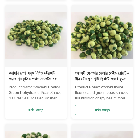
agricultural sideline products.
whole Every green pea is
We have exported to Europe ,
selected with our great care. Our
North America , South America,
tenet is to offer the best quality
Middle ...
pea products to our consumers.
Our peas, ...
ওয়াসবি লেপা সবুজ নির্গত মটরশুটি
ওয়াসবী ফ্লেভার ফ্লোর লেইড রোস্টেড
স্নেক প্রাকৃতিক গ্যাস রোস্টেড কোশার
হীন মটর ফুল পুষ্টি ক্রিস্টি হেলথ ফুডস
সার্টিফাইড
Product Name: Wasabi Coated
Product Name: wasabi flavor
Green Dehydrated Peas Snack
flour coated green peas snacks
Natural Gas Roasted Kosher
full nutrition crispy health foods
Certified Our main products are
Our main snack lines are green
nut snacks , peanuts, peas,
peas, cashew nuts, peanuts,rice
এখন তদন্ত
এখন তদন্ত
beans, dry fruits, frozen
crakers and etc. We have
vegetables , and other
exported to Europe , North
agricultural sideline products.
America , South America,
We have exported to Europe ,
Middle East and more than 50
North America , South America,
countries. Quality of our