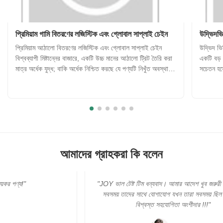
প্রিমিয়াম গামি বিতরণের লজিস্টিক এবং গ্লোবাল সাপ্লাই চেইন
উদ্ভিদভি
প্রিমিয়াম আঠালো বিতরণের লজিস্টিক এবং গ্লোবাল সাপ্লাই চেইন
উদ্ভিদ ভিত
বিশ্বব্যাপী মিষ্টান্নের বাজারে, একটি উচ্চ মানের আঠালো ট্রিট তৈরি করা
একটি বড় প
মাত্র অর্ধেক যুদ্ধ; বাকি অর্ধেক নিশ্চিত করছে যে পণ্যটি নিখুঁত অবস্থায়
সচেতন হয়
ভোক্তাদের কাছে পৌঁছেছে, তারা বিশ্বের যেখানেই থাকুক না কেন।
ঐতিহ্যগত
আঠালো খাবারগুলি তাপ এবং আর্দ্রতার মতো পরিব...
জেলটিন এব
আমাদের গ্রাহকরা কি বলেন
"JOY ভাল টেষ্ট টিম ধন্যবাদ। আমার আদেশ খুব জরুরী। এবং আমি
সবসময় তাদের সাথে যোগাযোগ যখন তারা সবসময় ছিল। সত্যিই
বিশ্বস্ত সহযোগিতা অংশীদার !!!"