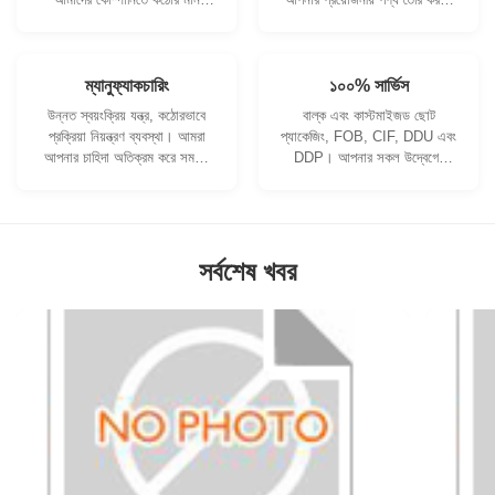
নিয়ন্ত্রণ ব্যবস্থা এবং পেশাদার
আমরা সহযোগিতা করতে পারি।
পরীক্ষাগার রয়েছে।
ম্যানুফ্যাকচারিং
১০০% সার্ভিস
উন্নত স্বয়ংক্রিয় যন্ত্র, কঠোরভাবে
বাল্ক এবং কাস্টমাইজড ছোট
প্রক্রিয়া নিয়ন্ত্রণ ব্যবস্থা। আমরা
প্যাকেজিং, FOB, CIF, DDU এবং
আপনার চাহিদা অতিক্রম করে সমস্ত
DDP। আপনার সকল উদ্বেগের
বৈদ্যুতিক টার্মিনাল তৈরি করতে পারি।
জন্য আমরা আপনাকে সর্বোত্তম
সমাধান খুঁজে পেতে সাহায্য করব।
সর্বশেষ খবর