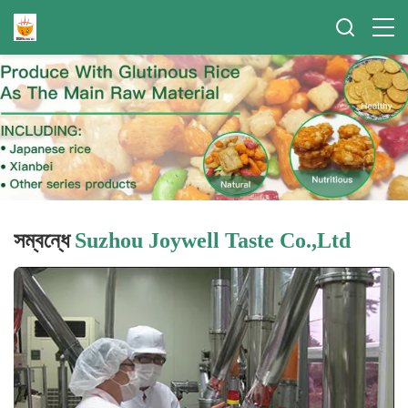
সম্বন্ধে
Suzhou Joywell Taste Co.,Ltd