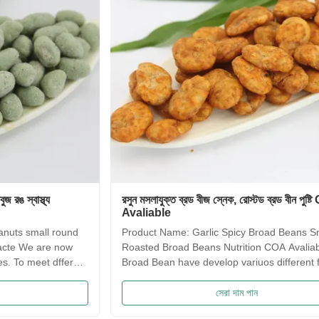
রসুন মসলাযুক্ত ব্রড বীজ স্নেক, রোস্টড ব্রড বীন পুষ্টি COA
সাকিমা প্
Avaliable
স্বাদ নে
Product Name: Garlic Spicy Broad Beans Snack ,
Saqima 
Roasted Broad Beans Nutrition COA Avaliable Our
crispy, 
Broad Bean have develop variuos different flavors
flavors
based on the traditional flavor. After the effort our
food! 
research department, we frist created braod bean
Traditi
সেরা দাম পান
chips in China. Introducing precise frying ...
Irresis