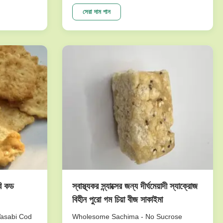
e crunch
peanuts series. To meet dfferent
tasty.And it
requests. Our main products are nut
সেরা দাম পান
etable
snacks , peanuts, peas, beans, dry fruits,
ne of our
frozen vegetables , and other agricultural
sideline products. We have ...
বি কড
স্বাস্থ্যকর স্ন্যাক্সের জন্য দীর্ঘমেয়াদী স্যাক্রোজ
বিহীন পুরো গম চিয়া বীজ সাকাইমা
Wasabi Cod
Wholesome Sachima - No Sucrose