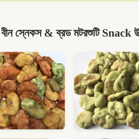
 বীন স্নেকস & ব্রড মটরশুটি Snack উত