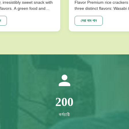
y, irresistibly sweet snack with
Flavor Premium rice crackers 
l flavors. A green food and
three distinct flavors: Wasabi
ce for snack food! Product
Flavor. These nutritious snac
ions Product Name Saqima
baked for a low-fat, crispy tex
ন
সেরা দাম পান
 Chinese Honey Pastry Light
satisfies cravings without co
sistibly Sweet Snack No
on health. Product Specificati
avors Packing ...
Expiration Date 10 Months Fla
200
কর্মচারী