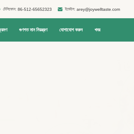
টেলিফোন:
ইমেইল:
86-512-65652323
arey@joywelltaste.com
ভ্রমণ
গুণগত মান নিয়ন্ত্রণ
যোগাযোগ করুন
খবর