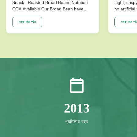
Snack , Roasted Broad Beans Nutrition
Light, crisp
COA Avaliable Our Broad Bean have
no artificia
develop variuos different flavors based
better choi
on the traditional flavor. After the effort
Specificat
সেরা দাম পান
সেরা দাম পা
our research department, we frist created
Traditional
braod bean chips in China. Introducing
Crispy Irre
precise frying ...
Artificial Fl
2013
প্রতিষ্ঠার বছর