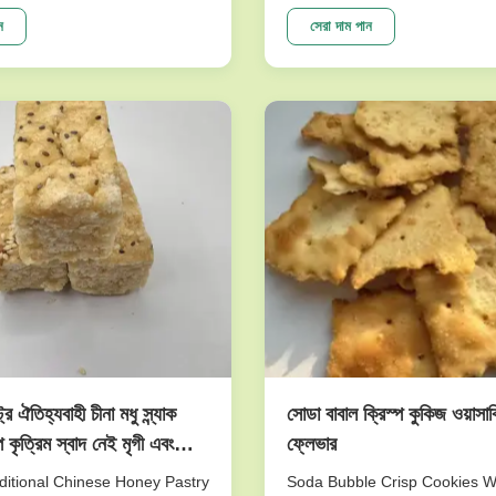
raw matrial inspedtion,only
very nutritious and sweet. Th
 beans are roasted with our
made of peanuts is cripsy and 
ন
সেরা দাম পান
on the production line
will give you joyful and unforg
om Japan. We believe our
experience. This product is o
logy can ensure the
top sellers. I am ...
..
্রি ঐতিহ্যবাহী চীনা মধু স্ন্যাক
সোডা বাবাল ক্রিস্প কুকিজ ওয়াসা
ি কৃত্রিম স্বাদ নেই মৃগী এবং
ফ্লেভার
ভাল
itional Chinese Honey Pastry
Soda Bubble Crisp Cookies 