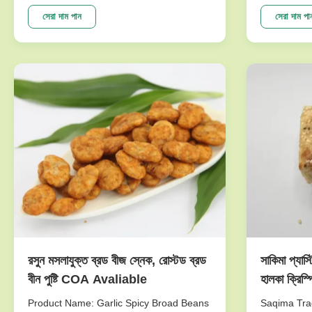
Taste Green Peas Snack Wasabi Flavor
passed the 
Size Sieved Nuts Good For Stomach The
the biggest
সেরা দাম পান
সেরা দাম পা
selling points NON-GMO,.free from
great care 
frying,Good for Spleen & Stomach
imported fr
Ingredients: Marrowfat green peas,corn
new techno
starch...
production .
রসুন মসলাযুক্ত ব্রড বীজ স্নেক, রোস্টড ব্রড
সাকিমা প্যাস্ট
বীন পুষ্টি COA Avaliable
হালকা ক্রিস্প
পেটের জন্য 
Product Name: Garlic Spicy Broad Beans
Saqima Trad