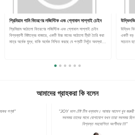
প্রিমিয়াম গামি বিতরণের লজিস্টিক এবং গ্লোবাল সাপ্লাই চেইন
উদ্ভিদভি
প্রিমিয়াম আঠালো বিতরণের লজিস্টিক এবং গ্লোবাল সাপ্লাই চেইন
উদ্ভিদ ভিত
বিশ্বব্যাপী মিষ্টান্নের বাজারে, একটি উচ্চ মানের আঠালো ট্রিট তৈরি করা
একটি বড় প
মাত্র অর্ধেক যুদ্ধ; বাকি অর্ধেক নিশ্চিত করছে যে পণ্যটি নিখুঁত অবস্থায়
সচেতন হয়
ভোক্তাদের কাছে পৌঁছেছে, তারা বিশ্বের যেখানেই থাকুক না কেন।
ঐতিহ্যগত
আঠালো খাবারগুলি তাপ এবং আর্দ্রতার মতো পরিব...
জেলটিন এব
আমাদের গ্রাহকরা কি বলেন
"JOY ভাল টেষ্ট টিম ধন্যবাদ। আমার আদেশ খুব জরুরী। এবং আমি
সবসময় তাদের সাথে যোগাযোগ যখন তারা সবসময় ছিল। সত্যিই
বিশ্বস্ত সহযোগিতা অংশীদার !!!"