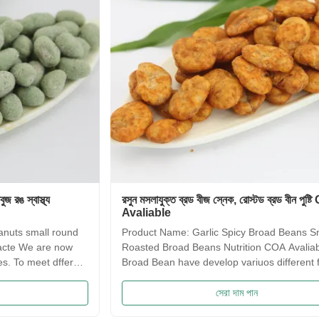
রসুন মসলাযুক্ত ব্রড বীজ স্নেক, রোস্টড ব্রড বীন পুষ্টি COA
সাকিমা প্
Avaliable
স্বাদ নে
Product Name: Garlic Spicy Broad Beans Snack ,
Saqima 
Roasted Broad Beans Nutrition COA Avaliable Our
crispy, 
Broad Bean have develop variuos different flavors
flavors
based on the traditional flavor. After the effort our
food! 
research department, we frist created braod bean
Traditi
সেরা দাম পান
chips in China. Introducing precise frying ...
Irresis