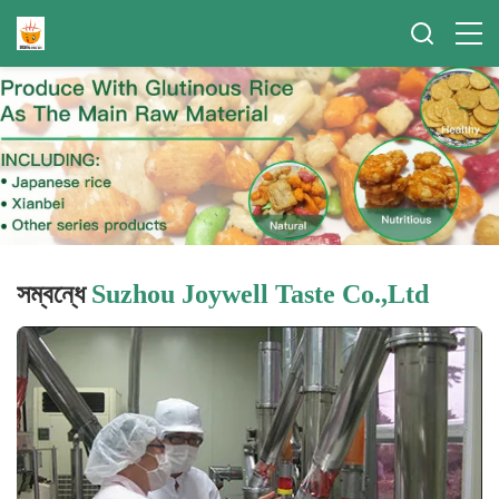
সম্বন্ধে
Suzhou Joywell Taste Co.,Ltd