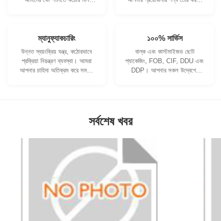
নিয়ন্ত্রণ ব্যবস্থা এবং পেশাদার
আমরা সহযোগিতা করতে পারি।
পরীক্ষাগার রয়েছে।
ম্যানুফ্যাকচারিং
১০০% সার্ভিস
উন্নত স্বয়ংক্রিয় যন্ত্র, কঠোরভাবে
বাল্ক এবং কাস্টমাইজড ছোট
প্রক্রিয়া নিয়ন্ত্রণ ব্যবস্থা। আমরা
প্যাকেজিং, FOB, CIF, DDU এবং
আপনার চাহিদা অতিক্রম করে সমস্ত
DDP। আপনার সকল উদ্বেগের
বৈদ্যুতিক টার্মিনাল তৈরি করতে পারি।
জন্য আমরা আপনাকে সর্বোত্তম
সমাধান খুঁজে পেতে সাহায্য করব।
সর্বশেষ খবর