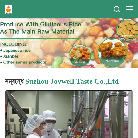
সম্বন্ধে
Suzhou Joywell Taste Co.,Ltd