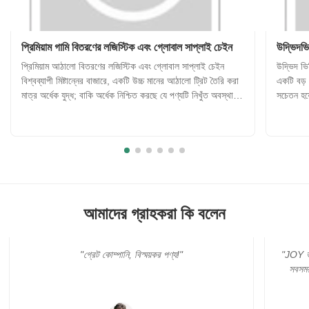
প্রিমিয়াম গামি বিতরণের লজিস্টিক এবং গ্লোবাল সাপ্লাই চেইন
উদ্ভিদভি
প্রিমিয়াম আঠালো বিতরণের লজিস্টিক এবং গ্লোবাল সাপ্লাই চেইন
উদ্ভিদ ভিত
বিশ্বব্যাপী মিষ্টান্নের বাজারে, একটি উচ্চ মানের আঠালো ট্রিট তৈরি করা
একটি বড় প
মাত্র অর্ধেক যুদ্ধ; বাকি অর্ধেক নিশ্চিত করছে যে পণ্যটি নিখুঁত অবস্থায়
সচেতন হয়
ভোক্তাদের কাছে পৌঁছেছে, তারা বিশ্বের যেখানেই থাকুক না কেন।
ঐতিহ্যগত
আঠালো খাবারগুলি তাপ এবং আর্দ্রতার মতো পরিব...
জেলটিন এব
আমাদের গ্রাহকরা কি বলেন
"JOY ভাল টেষ্ট টিম ধন্যবাদ। আমার আদেশ খুব জরুরী। এবং আমি
সবসময় তাদের সাথে যোগাযোগ যখন তারা সবসময় ছিল। সত্যিই
বিশ্বস্ত সহযোগিতা অংশীদার !!!"