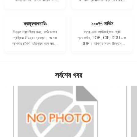
নিয়ন্ত্রণ ব্যবস্থা এবং পেশাদার
আমরা সহযোগিতা করতে পারি।
পরীক্ষাগার রয়েছে।
ম্যানুফ্যাকচারিং
১০০% সার্ভিস
উন্নত স্বয়ংক্রিয় যন্ত্র, কঠোরভাবে
বাল্ক এবং কাস্টমাইজড ছোট
প্রক্রিয়া নিয়ন্ত্রণ ব্যবস্থা। আমরা
প্যাকেজিং, FOB, CIF, DDU এবং
আপনার চাহিদা অতিক্রম করে সমস্ত
DDP। আপনার সকল উদ্বেগের
বৈদ্যুতিক টার্মিনাল তৈরি করতে পারি।
জন্য আমরা আপনাকে সর্বোত্তম
সমাধান খুঁজে পেতে সাহায্য করব।
সর্বশেষ খবর