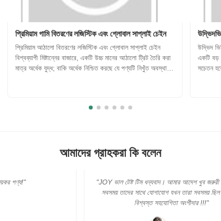
প্রিমিয়াম গামি বিতরণের লজিস্টিক এবং গ্লোবাল সাপ্লাই চেইন
উদ্ভিদভি
প্রিমিয়াম আঠালো বিতরণের লজিস্টিক এবং গ্লোবাল সাপ্লাই চেইন
উদ্ভিদ ভিত
বিশ্বব্যাপী মিষ্টান্নের বাজারে, একটি উচ্চ মানের আঠালো ট্রিট তৈরি করা
একটি বড় প
মাত্র অর্ধেক যুদ্ধ; বাকি অর্ধেক নিশ্চিত করছে যে পণ্যটি নিখুঁত অবস্থায়
সচেতন হয়
ভোক্তাদের কাছে পৌঁছেছে, তারা বিশ্বের যেখানেই থাকুক না কেন।
ঐতিহ্যগত
আঠালো খাবারগুলি তাপ এবং আর্দ্রতার মতো পরিব...
জেলটিন এব
আমাদের গ্রাহকরা কি বলেন
"JOY ভাল টেষ্ট টিম ধন্যবাদ। আমার আদেশ খুব জরুরী। এবং আমি
সবসময় তাদের সাথে যোগাযোগ যখন তারা সবসময় ছিল। সত্যিই
বিশ্বস্ত সহযোগিতা অংশীদার !!!"