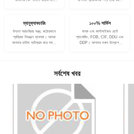
নিয়ন্ত্রণ ব্যবস্থা এবং পেশাদার
আমরা সহযোগিতা করতে পারি।
পরীক্ষাগার রয়েছে।
ম্যানুফ্যাকচারিং
১০০% সার্ভিস
উন্নত স্বয়ংক্রিয় যন্ত্র, কঠোরভাবে
বাল্ক এবং কাস্টমাইজড ছোট
প্রক্রিয়া নিয়ন্ত্রণ ব্যবস্থা। আমরা
প্যাকেজিং, FOB, CIF, DDU এবং
আপনার চাহিদা অতিক্রম করে সমস্ত
DDP। আপনার সকল উদ্বেগের
বৈদ্যুতিক টার্মিনাল তৈরি করতে পারি।
জন্য আমরা আপনাকে সর্বোত্তম
সমাধান খুঁজে পেতে সাহায্য করব।
সর্বশেষ খবর