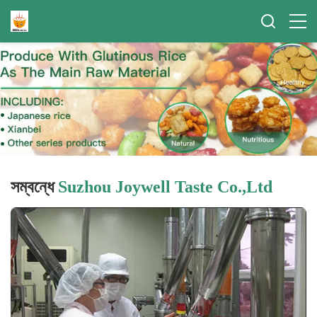
সম্বন্ধে
Suzhou Joywell Taste Co.,Ltd