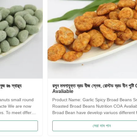
রসুন মসলাযুক্ত ব্রড বীজ স্নেক, রোস্টড ব্রড বীন পুষ্টি COA
সাকিমা প্
Avaliable
স্বাদ নে
Product Name: Garlic Spicy Broad Beans Snack ,
Saqima 
Roasted Broad Beans Nutrition COA Avaliable Our
crispy, 
Broad Bean have develop variuos different flavors
flavors
based on the traditional flavor. After the effort our
food! 
research department, we frist created braod bean
Traditi
সেরা দাম পান
chips in China. Introducing precise frying ...
Irresis