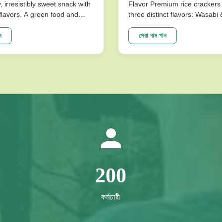
y, irresistibly sweet snack with
Flavor Premium rice crackers 
l flavors. A green food and
three distinct flavors: Wasabi
ce for snack food! Product
Flavor. These nutritious snac
ions Product Name Saqima
baked for a low-fat, crispy tex
ন
সেরা দাম পান
 Chinese Honey Pastry Light
satisfies cravings without co
sistibly Sweet Snack No
on health. Product Specificati
avors Packing ...
Expiration Date 10 Months Fla
200
কর্মচারী