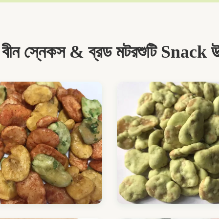
 বীন স্নেকস & ব্রড মটরশুটি Snack উত