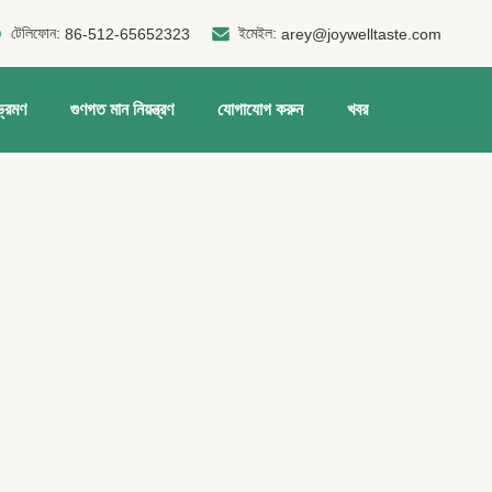
টেলিফোন:
ইমেইল:
86-512-65652323
arey@joywelltaste.com
ভ্রমণ
গুণগত মান নিয়ন্ত্রণ
যোগাযোগ করুন
খবর