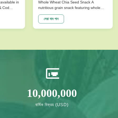
available in
Whole Wheat Chia Seed Snack A
 & Cod
nutritious grain snack featuring whole
ks are
wheat and chia seeds, specially
ture that
formulated without sucrose for healthy
সেরা দাম পান
mpromising
energy needs. Perfect for health-
ons
conscious consumers seeking long shelf
vor ...
life and quality ingredients. Product
Specifications ...
10,000,000
বার্ষিক বিক্রয় (USD)