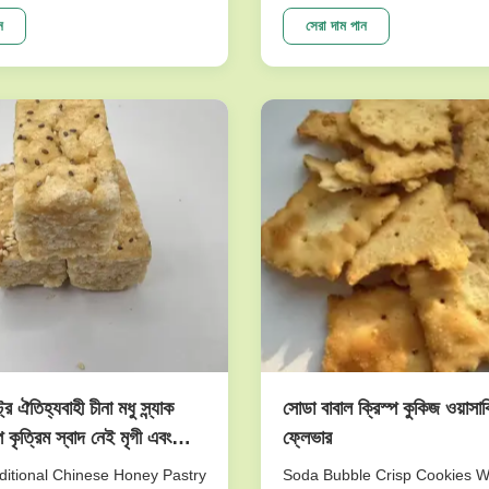
raw matrial inspedtion,only
very nutritious and sweet. Th
 beans are roasted with our
made of peanuts is cripsy and 
ন
সেরা দাম পান
on the production line
will give you joyful and unforg
om Japan. We believe our
experience. This product is o
logy can ensure the
top sellers. I am ...
..
্রি ঐতিহ্যবাহী চীনা মধু স্ন্যাক
সোডা বাবাল ক্রিস্প কুকিজ ওয়াসা
ি কৃত্রিম স্বাদ নেই মৃগী এবং
ফ্লেভার
ভাল
itional Chinese Honey Pastry
Soda Bubble Crisp Cookies 