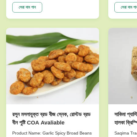
Taste Green Peas Snack Wasabi Flavor
passed the 
Size Sieved Nuts Good For Stomach The
the biggest
সেরা দাম পান
সেরা দাম পা
selling points NON-GMO,.free from
great care 
frying,Good for Spleen & Stomach
imported fr
Ingredients: Marrowfat green peas,corn
new techno
starch...
production .
রসুন মসলাযুক্ত ব্রড বীজ স্নেক, রোস্টড ব্রড
সাকিমা প্যাস্ট
বীন পুষ্টি COA Avaliable
হালকা ক্রিস্প
পেটের জন্য 
Product Name: Garlic Spicy Broad Beans
Saqima Trad