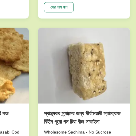
e crunch
peanuts series. To meet dfferent
tasty.And it
requests. Our main products are nut
সেরা দাম পান
etable
snacks , peanuts, peas, beans, dry fruits,
ne of our
frozen vegetables , and other agricultural
sideline products. We have ...
বি কড
স্বাস্থ্যকর স্ন্যাক্সের জন্য দীর্ঘমেয়াদী স্যাক্রোজ
বিহীন পুরো গম চিয়া বীজ সাকাইমা
Wasabi Cod
Wholesome Sachima - No Sucrose