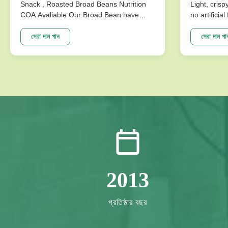
Snack , Roasted Broad Beans Nutrition
Light, crisp
COA Avaliable Our Broad Bean have
no artificia
develop variuos different flavors based
better choi
on the traditional flavor. After the effort
Specificat
সেরা দাম পান
সেরা দাম পা
our research department, we frist created
Traditional
braod bean chips in China. Introducing
Crispy Irre
precise frying ...
Artificial Fl
2013
প্রতিষ্ঠার বছর