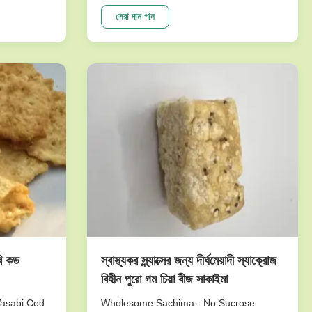
e crunch
peanuts series. To meet dfferent
tasty.And it
requests. Our main products are nut
সেরা দাম পান
etable
snacks , peanuts, peas, beans, dry fruits,
ne of our
frozen vegetables , and other agricultural
sideline products. We have ...
বি কড
স্বাস্থ্যকর স্ন্যাক্সের জন্য দীর্ঘমেয়াদী স্যাক্রোজ
বিহীন পুরো গম চিয়া বীজ সাকাইমা
Wasabi Cod
Wholesome Sachima - No Sucrose