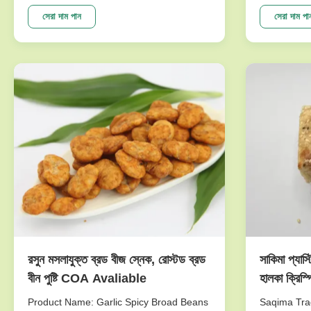
Taste Green Peas Snack Wasabi Flavor
passed the 
Size Sieved Nuts Good For Stomach The
the biggest
সেরা দাম পান
সেরা দাম পা
selling points NON-GMO,.free from
great care 
frying,Good for Spleen & Stomach
imported fr
Ingredients: Marrowfat green peas,corn
new techno
starch...
production .
রসুন মসলাযুক্ত ব্রড বীজ স্নেক, রোস্টড ব্রড
সাকিমা প্যাস্ট
বীন পুষ্টি COA Avaliable
হালকা ক্রিস্প
পেটের জন্য 
Product Name: Garlic Spicy Broad Beans
Saqima Trad