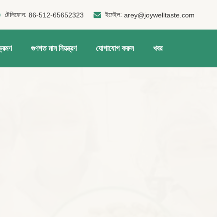
টেলিফোন:
ইমেইল:
86-512-65652323
arey@joywelltaste.com
ভ্রমণ
গুণগত মান নিয়ন্ত্রণ
যোগাযোগ করুন
খবর