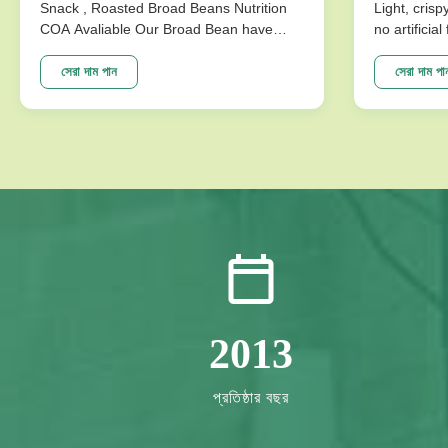
Snack , Roasted Broad Beans Nutrition
Light, crisp
COA Avaliable Our Broad Bean have
no artificia
develop variuos different flavors based
better choi
on the traditional flavor. After the effort
Specificat
সেরা দাম পান
সেরা দাম পা
our research department, we frist created
Traditional
braod bean chips in China. Introducing
Crispy Irre
precise frying ...
Artificial Fl
2013
প্রতিষ্ঠার বছর