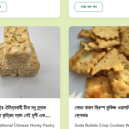
raw matrial inspedtion,only
very nutritious and sweet. Th
 beans are roasted with our
made of peanuts is cripsy and 
ন
সেরা দাম পান
on the production line
will give you joyful and unforg
om Japan. We believe our
experience. This product is o
logy can ensure the
top sellers. I am ...
..
্রি ঐতিহ্যবাহী চীনা মধু স্ন্যাক
সোডা বাবাল ক্রিস্প কুকিজ ওয়াসা
ি কৃত্রিম স্বাদ নেই মৃগী এবং
ফ্লেভার
ভাল
itional Chinese Honey Pastry
Soda Bubble Crisp Cookies 