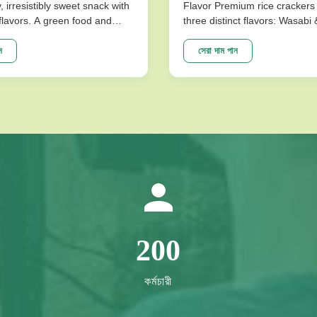
y, irresistibly sweet snack with
Flavor Premium rice crackers 
l flavors. A green food and
three distinct flavors: Wasabi
ce for snack food! Product
Flavor. These nutritious snac
ions Product Name Saqima
baked for a low-fat, crispy tex
ন
সেরা দাম পান
 Chinese Honey Pastry Light
satisfies cravings without co
sistibly Sweet Snack No
on health. Product Specificati
avors Packing ...
Expiration Date 10 Months Fla
200
কর্মচারী