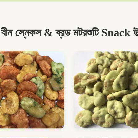
 বীন স্নেকস & ব্রড মটরশুটি Snack উত