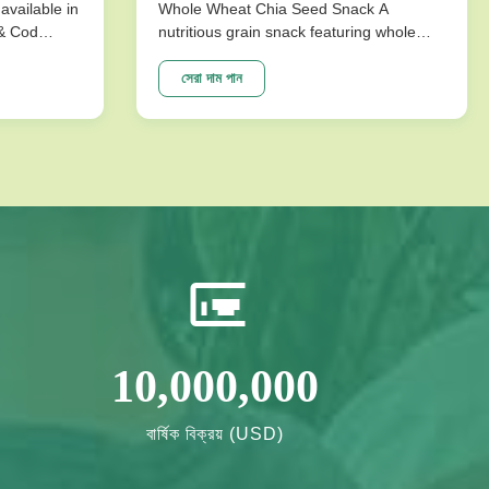
available in
Whole Wheat Chia Seed Snack A
 & Cod
nutritious grain snack featuring whole
ks are
wheat and chia seeds, specially
ture that
formulated without sucrose for healthy
সেরা দাম পান
mpromising
energy needs. Perfect for health-
ons
conscious consumers seeking long shelf
vor ...
life and quality ingredients. Product
Specifications ...
10,000,000
বার্ষিক বিক্রয় (USD)