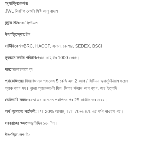
অ্যাপ্লিকেশনঃ
JWL ক্রিস্পি বেগুনি মিষ্টি আলু বাদাম
ব্র্যান্ড নামঃ
জেডব্লিউএল
উৎপত্তিস্থল:
চীন
সার্টিফিকেশনঃ
BRC, HACCP, হালাল, কোশার, SEDEX, BSCI
ন্যূনতম অর্ডার পরিমাণঃ
প্রতি আইটেম 1000 কেজি।
দাম:
আলোচনাযোগ্য
প্যাকেজিংয়ের বিবরণঃ
বাল্ক প্যাকেজ 5 কেজি এক্স 2 ব্যাগ / সিটিএন অ্যালুমিনিয়াম ফয়েল
প্যাক ব্যাগ সহ। খুচরা প্যাকেজগুলি ফিল্ম, জিপার স্ট্যান্ড আপ ব্যাগ, জার ইত্যাদি।
ডেলিভারি সময়ঃ
ক্রেতা এর আমানত প্রাপ্তির পর 25 কার্যদিবসের মধ্যে।
অর্থ প্রদানের শর্তাবলী:
T/T 30% আগাম, T/T 70% B/L এর কপি পাওয়ার পর।
সরবরাহের ক্ষমতাঃ
প্রতিদিন ১৫০ টন।
উৎপত্তি দেশ:
চীন