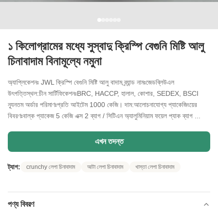
১ কিলোগ্রামের মধ্যে সুস্বাদু ক্রিস্পি বেগুনি মিষ্টি আলু
চিনাবাদাম বিনামূল্যে নমুনা
অ্যাপ্লিকেশনঃ JWL ক্রিস্পি বেগুনি মিষ্টি আলু বাদাম ব্র্যান্ড নামঃজেডব্লিউএল
উৎপত্তিস্থল:চীন সার্টিফিকেশনঃBRC, HACCP, হালাল, কোশার, SEDEX, BSCI
ন্যূনতম অর্ডার পরিমাণঃপ্রতি আইটেম 1000 কেজি। দাম:আলোচনাযোগ্য প্যাকেজিংয়ের
বিবরণঃবাল্ক প্যাকেজ 5 কেজি এক্স 2 ব্যাগ / সিটিএন অ্যালুমিনিয়াম ফয়েল প্যাক ব্যাগ ...
এখন তদন্ত
ট্যাগ:
crunchy লেপা চিনাবাদাম
আটা লেপা চিনাবাদাম
খাস্তা লেপা চিনাবাদাম
পণ্য বিবরণ