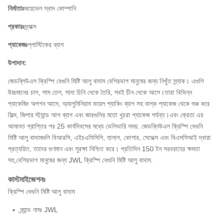
নির্মাতাঃ
জয়েভেল স্বাদ কোম্পানি
প্রকারঃ
স্ন্যাক্স
প্যাকেজঃ
প্লাস্টিকের ব্যাগ
উপাদান:
জেডব্লিউএল ক্রিস্পি বেগুনি মিষ্টি আলু বাদাম বেশিরভাগ মানুষের জন্য নিখুঁত স্ন্যাক। এগুলি
উচ্চমানের চাল, পাম তেল, সাদা চিনি থেকে তৈরি, সবই চীন থেকে আসে।তারা বিভিন্ন
প্যাকেজিং অপশন আসে, অ্যালুমিনিয়াম ফয়েল প্যাকিং ব্যাগ সহ বাল্ক প্যাকেজ থেকে শুরু করে
ফিল্ম, জিপার স্ট্যান্ড আপ ব্যাগ এবং জারগুলির মতো খুচরা প্যাকেজ পর্যন্ত।এবং ক্রেতা এর
আমানত প্রাপ্তির পর 25 কার্যদিবসের মধ্যে ডেলিভারি সময়. জেডব্লিউএল ক্রিস্পি বেগুনি
মিষ্টি আলু বাদামগুলি বিআরসি, এইচএসিসিপি, হালাল, কোশার, সেডেক্স এবং বিএসসিআই দ্বারা
প্রত্যয়িত, তাদের গুণমান এবং সুরক্ষা নিশ্চিত করে। প্রতিদিন 150 টন সরবরাহের ক্ষমতা
সহ,বেশিরভাগ মানুষের জন্য JWL ক্রিস্পি বেগুনি মিষ্টি আলু বাদাম.
কাস্টমাইজেশনঃ
ক্রিস্পি বেগুনি মিষ্টি আলু বাদাম
ব্র্যান্ড নামঃ JWL