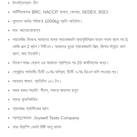
উৎপত্তিস্থল: চীন
সার্টিফিকেশনঃ BRC, HACCP, হালাল, কোশার, SEDEX, BSCI
ন্যূনতম অর্ডার পরিমাণঃ 1000kg প্রতি আইটেম।
দাম: আলোচনাযোগ্য
প্যাকেজিং বিবরণঃ আমাদের বাল্ক প্যাকেজগুলি অ্যালুমিনিয়াম ফয়েল প্যাক ব্যাগ সহ 5
কেজি এক্স 2 ব্যাগ / সিটিএন। আমাদের খুচরা প্যাকেজগুলি ফিল্ম, জিপার স্ট্যান্ড আপ
ব্যাগ, জার ইত্যাদি।
বিতরণ সময়ঃ ক্রেতা এর আমানত প্রাপ্তির পর 25 কার্যদিবসের মধ্যে।
পেমেন্টের শর্তাবলীঃ টি/টি ৩০% অগ্রিম, টি/টি ৭০% বি/এল কপি পাওয়ার পর।
সরবরাহ ক্ষমতা: প্রতিদিন ১৫০ টন।
সঞ্চয় করার পদ্ধতি: শীতল, শুকনো জায়গায় রাখুন
স্বাদঃ মূল/নির্ধারিত
প্যাকেজঃ প্লাস্টিকের ব্যাগ
প্রস্তুতকারক: Joywell Taste Company
নামঃ ক্রিস্পি বেগুনি মিষ্টি আলু বাদাম