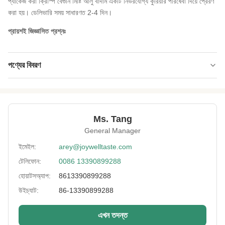
প্যাকেজ করা ক্রিস্পি বেগুনি মিষ্টি আলু বাদাম একটি নির্ভরযোগ্য কুরিয়ার পরিষেবা দিয়ে প্রেরণ
করা হয়। ডেলিভারি সময় সাধারণত 2-4 দিন।
প্রায়শই জিজ্ঞাসিত প্রশ্নঃ
পণ্যের বিবরণ
Sample:
বিনামূল্যে নমুনা ১ কেজির মধ্যে
Ingredients:
চিনাবাদাম
Ms. Tang
Package:
প্লাস্টিকের ব্যাগ
General Manager
Color:
প্রাকৃতিক
ইমেইল:
arey@joywelltaste.com
টেলিফোন:
0086 13390899288
Flavor:
আসল/কাস্টমাইজড
হোয়াটসঅ্যাপ:
8613390899288
Country Of Origin:
চীন
উইচ্যাট:
86-13390899288
Type:
স্ন্যাকস
এখন তদন্ত
Name:
ক্রিস্পি বেগুনি মিষ্টি আলু বাদাম