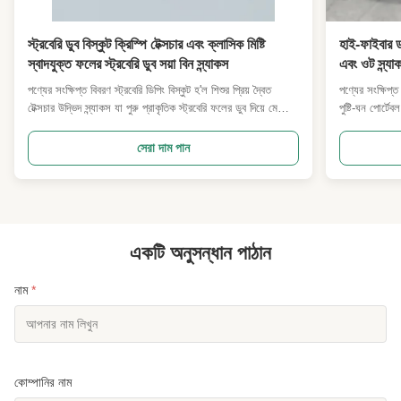
স্ট্রবেরি ডুব বিস্কুট ক্রিস্পি টেক্সচার এবং ক্লাসিক মিষ্টি
হাই-ফাইবার ডা
স্বাদযুক্ত ফলের স্ট্রবেরি ডুব সয়া বিন স্ন্যাকস
এবং ওট স্ন্য
ব্রেকফাস্ট উ
পণ্যের সংক্ষিপ্ত বিবরণ স্ট্রবেরি ডিপিং বিস্কুট হ'ল শিশুর প্রিয় দ্বৈত
পণ্যের সংক্ষিপ্
জন্য
টেক্সচার উদ্ভিদ স্ন্যাকস যা পুরু প্রাকৃতিক স্ট্রবেরি ফলের ডুব দিয়ে মেলে
পুষ্টি-ঘন পোর্ট
খাঁটি সয়া বোন স্টিক বিস্কুট দিয়ে তৈরি।বেকড সয়া স্টিকগুলি হালকা
বেসের সাথে মিশ
দীর্ঘস্থায়ী ক্রাঞ্চ প্রদান করে, যখন ফলের ডাম্পে কৃত্রিম রাসায়নিক
প্রাকৃতিক খাদ্য
সেরা দাম পান
অম্লতা ছাড়াই খাঁটি তাজা ...
ক্লাস্টার টেক্সচ
একটি অনুসন্ধান পাঠান
নাম
*
কোম্পানির নাম