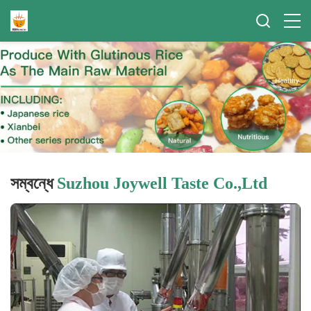
সম্বন্ধে
Suzhou Joywell Taste Co.,Ltd