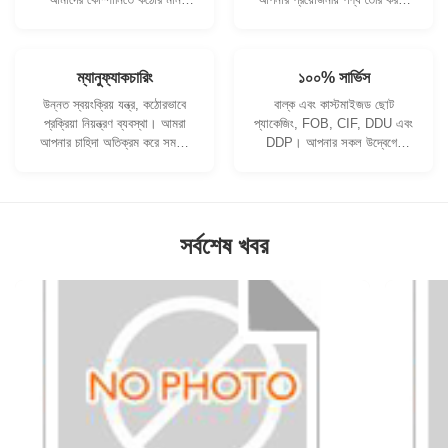
নিয়ন্ত্রণ ব্যবস্থা এবং পেশাদার
আমরা সহযোগিতা করতে পারি।
পরীক্ষাগার রয়েছে।
ম্যানুফ্যাকচারিং
১০০% সার্ভিস
উন্নত স্বয়ংক্রিয় যন্ত্র, কঠোরভাবে
বাল্ক এবং কাস্টমাইজড ছোট
প্রক্রিয়া নিয়ন্ত্রণ ব্যবস্থা। আমরা
প্যাকেজিং, FOB, CIF, DDU এবং
আপনার চাহিদা অতিক্রম করে সমস্ত
DDP। আপনার সকল উদ্বেগের
বৈদ্যুতিক টার্মিনাল তৈরি করতে পারি।
জন্য আমরা আপনাকে সর্বোত্তম
সমাধান খুঁজে পেতে সাহায্য করব।
সর্বশেষ খবর