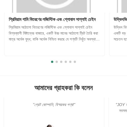
প্রিমিয়াম গামি বিতরণের লজিস্টিক এবং গ্লোবাল সাপ্লাই চেইন
উদ্ভিদভি
প্রিমিয়াম আঠালো বিতরণের লজিস্টিক এবং গ্লোবাল সাপ্লাই চেইন
উদ্ভিদ ভিত
বিশ্বব্যাপী মিষ্টান্নের বাজারে, একটি উচ্চ মানের আঠালো ট্রিট তৈরি করা
একটি বড় প
মাত্র অর্ধেক যুদ্ধ; বাকি অর্ধেক নিশ্চিত করছে যে পণ্যটি নিখুঁত অবস্থায়
সচেতন হয়
ভোক্তাদের কাছে পৌঁছেছে, তারা বিশ্বের যেখানেই থাকুক না কেন।
ঐতিহ্যগত
আঠালো খাবারগুলি তাপ এবং আর্দ্রতার মতো পরিব...
জেলটিন এব
আমাদের গ্রাহকরা কি বলেন
"JOY ভাল টেষ্ট টিম ধন্যবাদ। আমার আদেশ খুব জরুরী। এবং আমি
সবসময় তাদের সাথে যোগাযোগ যখন তারা সবসময় ছিল। সত্যিই
বিশ্বস্ত সহযোগিতা অংশীদার !!!"