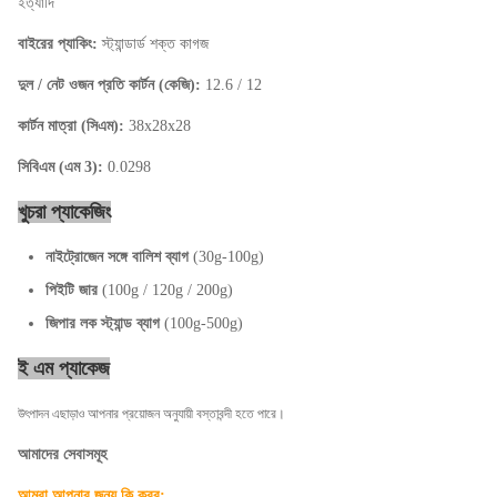
ইত্যাদি
বাইরের প্যাকিং:
স্ট্যান্ডার্ড শক্ত কাগজ
দুল / নেট ওজন প্রতি কার্টন (কেজি):
12.6 / 12
কার্টন মাত্রা (সিএম):
38x28x28
সিবিএম (এম 3):
0.0298
খুচরা প্যাকেজিং
নাইট্রোজেন সঙ্গে বালিশ ব্যাগ
(30g-100g)
পিইটি জার
(100g / 120g / 200g)
জিপার লক স্ট্যান্ড ব্যাগ
(100g-500g)
ই এম প্যাকেজ
উৎপাদন এছাড়াও আপনার প্রয়োজন অনুযায়ী বস্তাবন্দী হতে পারে।
আমাদের সেবাসমূহ
আমরা আপনার জন্য কি করব;