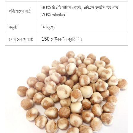
30% টি / টি ডাউন পেমেন্ট, ওবিএল ফ্যাক্সিংয়ের পরে
পরিশোধের শর্ত:
70% ভারসাম্য।
নমুনা:
বিনামূল্যে
যোগানের ক্ষমতা:
150 মেট্রিক টন প্রতি দিন