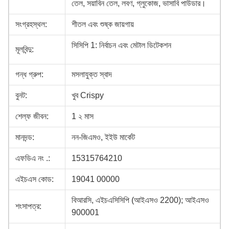
তেল, সয়াবিন তেল, লবণ, গ্লুকোজ, ভাসাবি পাউডার।
সংগ্রহস্থল:
শীতল এবং শুষ্ক জায়গায়
সিসিপি 1: নির্বাচন এবং মেটাল ডিটেকশন
মূলবিন্দু:
গন্ধ গ্রুপ:
মসলাযুক্ত স্বাদ
বুনট:
খুব Crispy
শেল্ফ জীবন:
1 ২ মাস
মানদন্ড:
নন-জিএমও, ইইউ মার্কেট
এফডিএ নং .:
15315764210
এইচএস কোড:
19041 00000
বিআরসি, এইচএসিসিপি (আইএসও 2200); আইএসও
শংসাপত্র:
900001