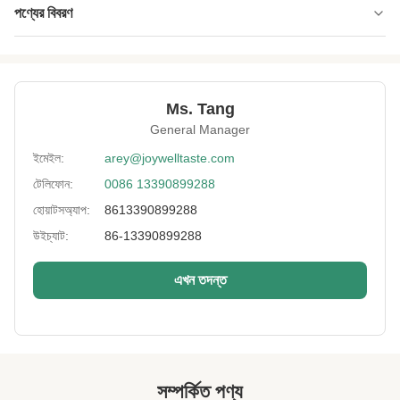
পণ্যের বিবরণ
Product Name:
খুচরা বিক্রেতা ব্যাগ রোস্টেড চিকপি পুষ্টিকর খাবারের খাবারে
ওয়াসবী গন্ধযুক্ত লেবু
Falvor:
কালো মরিচ, পনির, লবণাক্ত, ভাসাবি, বেকন
Ms. Tang
General Manager
Expiration Date:
1 ২ মাস
ইমেইল:
arey@joywelltaste.com
Delivery Way:
সমুদ্র বা বায়ু দ্বারা
টেলিফোন:
0086 13390899288
Lead Time:
25 দিনের মধ্যে
হোয়াটসঅ্যাপ:
8613390899288
উইচ্যাট:
86-13390899288
Certificate:
BRC, HACCP, হালাল, কোশার
Sample:
2 কেজি মধ্যে বিনামূল্যে
এখন তদন্ত
High Light:
crispy চিতাবাঘ জলখাবার
,
জৈব roasted মুরগি
সম্পর্কিত পণ্য