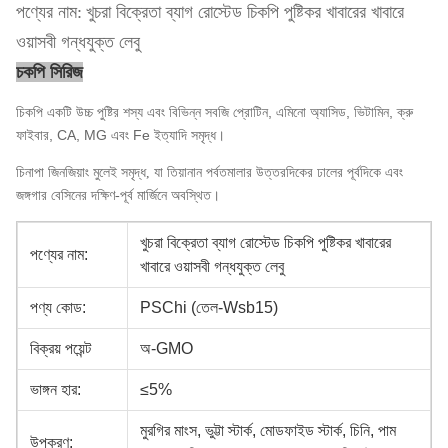
পণ্যের নাম:
খুচরা বিক্রেতা ব্যাগ রোস্টেড চিকপি পুষ্টিকর খাবারের খাবারে
ওয়াসবী গন্ধযুক্ত লেবু
চকপি সিরিজ
চিকপি একটি উচ্চ পুষ্টির শস্য এবং বিভিন্ন সবজি প্রোটিন, এমিনো অ্যাসিড, ভিটামিন, ক্রু
ফাইবার, CA, MG এবং Fe ইত্যাদি সমৃদ্ধ।
চিনাপা জিনজিয়াং মুলেই সমৃদ্ধ, যা তিয়ানান পর্বতমালার উত্তরদিকের ঢালের পূর্বদিকে এবং
জঙ্গগার বেসিনের দক্ষিণ-পূর্ব মার্জিনে অবস্থিত।
খুচরা বিক্রেতা ব্যাগ রোস্টেড চিকপি পুষ্টিকর খাবারের
পণ্যের নাম:
খাবারে ওয়াসবী গন্ধযুক্ত লেবু
পণ্য কোড:
PSChi (তেল-Wsb15)
বিক্রয় পয়েন্ট
অ-GMO
ভাঙ্গন হার:
≤5%
মুরগির মাংস, ভুট্টা স্টার্ক, মোডফাইড স্টার্ক, চিনি, পাম
উপকরণ: