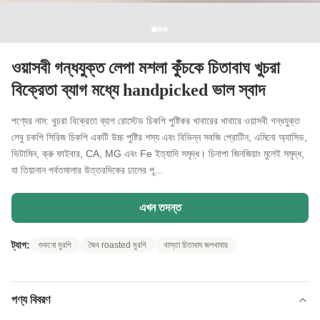
ওয়াসবী গন্ধযুক্ত লেপা মশলা কুঁচকে চিতাবাঘ খুচরা
বিক্রেতা ব্যাগ মধ্যে handpicked ভাল স্বাদ
পণ্যের নাম: খুচরা বিক্রেতা ব্যাগ রোস্টেড চিকপি পুষ্টিকর খাবারের খাবারে ওয়াসবী গন্ধযুক্ত
লেবু চকপি সিরিজ চিকপি একটি উচ্চ পুষ্টির শস্য এবং বিভিন্ন সবজি প্রোটিন, এমিনো অ্যাসিড,
ভিটামিন, ক্রু ফাইবার, CA, MG এবং Fe ইত্যাদি সমৃদ্ধ। চিনাপা জিনজিয়াং মুলেই সমৃদ্ধ,
যা তিয়ানান পর্বতমালার উত্তরদিকের ঢালের পূ...
এখন তদন্ত
ট্যাগ:
শুকনো মুরগি
জৈব roasted মুরগি
খাস্তা চিতাবাঘ জলখাবার
পণ্য বিবরণ