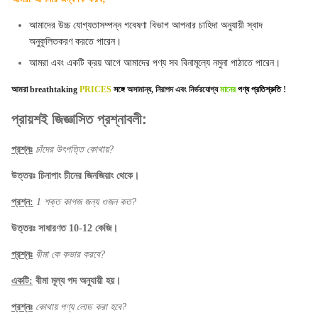
আমাদের উচ্চ যোগ্যতাসম্পন্ন গবেষণা বিভাগ আপনার চাহিদা অনুযায়ী স্বাদ
অনুকূলিতকরণ করতে পারেন।
আমরা এবং একটি ক্রয় আগে আমাদের পণ্য সব বিনামূল্যে নমুনা পাঠাতে পারেন।
আমরা
breathtaking
PRICES
সঙ্গে
অসামান্য, নিরাপদ এবং নির্ভরযোগ্য
মানের
পণ্য প্রতিশ্রুতি
!
প্রায়শই জিজ্ঞাসিত প্রশ্নাবলী:
প্রশ্নঃ
চাঁদের উৎপত্তি কোথায়?
উত্তরঃ চিনাপাং চীনের জিনজিয়াং থেকে।
প্রশ্ন:
1 শক্ত কাগজ জন্য ওজন কত?
উত্তরঃ সাধারণত 10-12 কেজি।
প্রশ্নঃ
বীমা কে কভার করবে?
একটি:
বীমা মূল্য পদ অনুযায়ী হয়।
প্রশ্নঃ
কোথায় পণ্য লোড করা হবে?