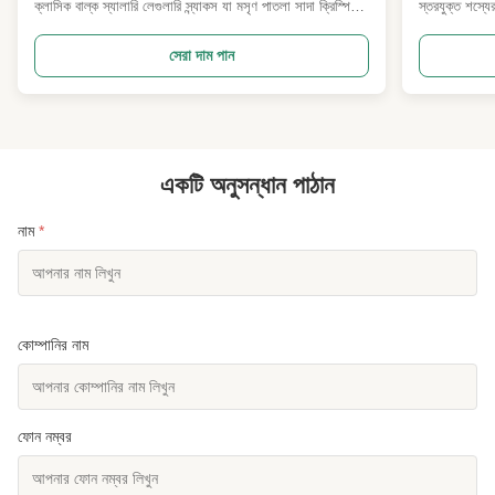
ক্লাসিক বাল্ক স্যালারি লেগুলারি স্ন্যাকস যা মসৃণ পাতলা সাদা ক্রিস্পি
স্তরযুক্ত শস্যে
বাইরের লেপ দিয়ে আবৃত পুরোপুরি সবুজ মটরশুটি থেকে তৈরি,যথার্থ
ক্রাস্ট এবং ভিতর
সতেজতাপূর্ণ ক্ষতিকারক ওয়াসাবি মশলা দিয়ে সমানভাবে মিশ্রিতনিম্ন
বাইরের রাইস ক্র্
সেরা দাম পান
তাপমাত্রায় বেকিংয়ের পরে, পণ্যটি দুধের ...
কেন্দ্রীয় ম্যাচা
একটি অনুসন্ধান পাঠান
নাম
*
কোম্পানির নাম
ফোন নম্বর