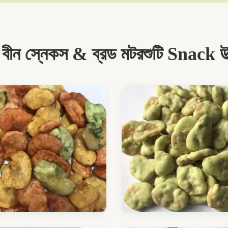
 বীন স্নেকস & ব্রড মটরশুটি Snack উত