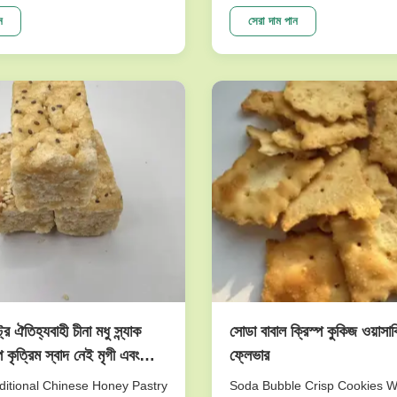
raw matrial inspedtion,only
very nutritious and sweet. Th
 beans are roasted with our
made of peanuts is cripsy and 
ন
সেরা দাম পান
on the production line
will give you joyful and unforg
om Japan. We believe our
experience. This product is o
logy can ensure the
top sellers. I am ...
..
্রি ঐতিহ্যবাহী চীনা মধু স্ন্যাক
সোডা বাবাল ক্রিস্প কুকিজ ওয়াসা
ি কৃত্রিম স্বাদ নেই মৃগী এবং
ফ্লেভার
ভাল
itional Chinese Honey Pastry
Soda Bubble Crisp Cookies 