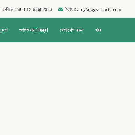
টেলিফোন:
ইমেইল:
86-512-65652323
arey@joywelltaste.com
ভ্রমণ
গুণগত মান নিয়ন্ত্রণ
যোগাযোগ করুন
খবর