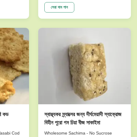
e crunch
peanuts series. To meet dfferent
tasty.And it
requests. Our main products are nut
সেরা দাম পান
etable
snacks , peanuts, peas, beans, dry fruits,
ne of our
frozen vegetables , and other agricultural
sideline products. We have ...
বি কড
স্বাস্থ্যকর স্ন্যাক্সের জন্য দীর্ঘমেয়াদী স্যাক্রোজ
বিহীন পুরো গম চিয়া বীজ সাকাইমা
Wasabi Cod
Wholesome Sachima - No Sucrose