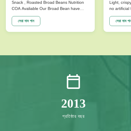
Snack , Roasted Broad Beans Nutrition
Light, crisp
COA Avaliable Our Broad Bean have
no artificia
develop variuos different flavors based
better choi
on the traditional flavor. After the effort
Specificat
সেরা দাম পান
সেরা দাম পা
our research department, we frist created
Traditional
braod bean chips in China. Introducing
Crispy Irre
precise frying ...
Artificial Fl
2013
প্রতিষ্ঠার বছর