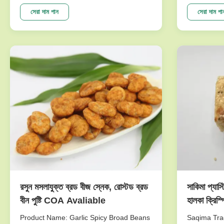
Taste Green Peas Snack Wasabi Flavor
passed the 
Size Sieved Nuts Good For Stomach The
the biggest
সেরা দাম পান
সেরা দাম পা
selling points NON-GMO,.free from
great care 
frying,Good for Spleen & Stomach
imported fr
Ingredients: Marrowfat green peas,corn
new techno
starch...
production .
রসুন মসলাযুক্ত ব্রড বীজ স্নেক, রোস্টড ব্রড
সাকিমা প্যাস্ট
বীন পুষ্টি COA Avaliable
হালকা ক্রিস্প
পেটের জন্য 
Product Name: Garlic Spicy Broad Beans
Saqima Trad