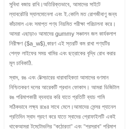
সুবিধা বজায় রাখি।অতিরিক্তভাবে, আমাদের সাইটে
ল্যাবরেটরি স্যালমোনেলা এবং ই.কোলি মত রোগজীবাণু জন্য
কাঁচামাল এবং সমাপ্ত পণ্য নিয়মিত পরীক্ষা পরিচালনা করে।
আমরা এছাড়াও আমাদের gummy সঞ্চালন জল কার্যকলাপ
নিরীক্ষণ ($a_w$),কারণ এই স্তরটি কম রাখা পণ্যটির
শেল্ফ লাইফের সময় খামির এবং ছত্রাকের বৃদ্ধি রোধ করার
মূল চাবিকাঠি.
স্বাদ, রঙ এবং টেক্সচারের ধারাবাহিকতা আমাদের গুণমান
নিশ্চিতকরণ দলের আরেকটি প্রধান ফোকাস। আমরা ডিজিটাল
রঙ পরিমাপকারী ব্যবহার করি যাতে প্রতিটি ব্যাচ গামি
সঠিকভাবে লক্ষ্য রঙের সাথে মেলে।আমাদের সেন্সর প্যানেল
প্রতিদিন স্বাদ গ্রহণ করে যাতে স্বাদের প্রোফাইলটি একই
থাকেআমরা টমেটোগুলির "কঠোরতা" এবং "প্রস্রাব" পরিমাপ