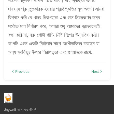
সংশোধনমূলক পদক্ষেপ নিতে পারি। এই স্বচ্ছতা একটি
দায়বদ্ধ প্রস্তুতকারক হওয়ার প্রতিশ্রুতির মূল অংশ।আমরা
বিশ্বাস করি যে খাদ্য নিরাপত্তা এবং মান নিয়ন্ত্রণের জন্য
সর্বোচ্চ মান নির্ধারণ করে, আমরা শুধু আমাদের গ্রাহকদেরই
রক্ষা করি না, বরং গোটা গাম্মি মিষ্টি শিল্পের উন্নতিও করি।
আপনি এমন একটি নির্মাতার সাথে অংশীদারিত্ব করছেন যা
অন্য সবকিছুর উপরে নিরাপত্তা এবং গুণমানকে রাখে.
Previous
Next
Joywell ভোগ, শুভ জীবন!