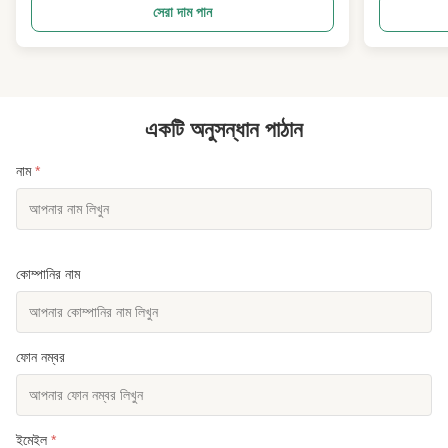
শুধু মশলা হিসেবে হালকা খাওয়ানো লবণ ব্যবহার করি, কৃত্রিম ময়না মৌল
বাইরের নারকেল স্
সেরা দাম পান
এবং ভারী রাসায়নিক সংযোজ...
নারকেল সুগন্ধ 
একটি অনুসন্ধান পাঠান
নাম
*
কোম্পানির নাম
ফোন নম্বর
ইমেইল
*