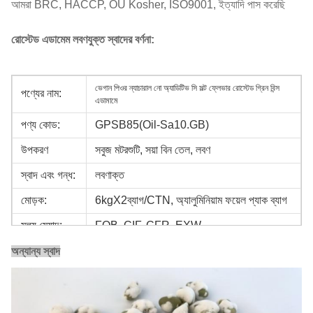
আমরা BRC, HACCP, OU Kosher, ISO9001, ইত্যাদি পাস করেছি
রোস্টেড এডামেম লবণযুক্ত স্বাদের বর্ণনা:
ভেগান পিওর ন্যাচারাল নো অ্যাডিটিভ সি সল্ট ফ্লেভার রোস্টেড গ্রিন বিন্স
পণ্যের নাম:
এডামামে
পণ্য কোড:
GPSB85(Oil-Sa10.GB)
উপকরণ
সবুজ মটরশুটি, সয়া বিন তেল, লবণ
স্বাদ এবং গন্ধ:
লবণাক্ত
মোড়ক:
6kgX2ব্যাগ/CTN, অ্যালুমিনিয়াম ফয়েল প্যাক ব্যাগ
মূল্য মেয়াদ:
FOB, CIF, CFR, EXW
অর্থপ্রদানের
অন্যান্য স্বাদ
টি/টি, এল/সি, ডি/পি
মেয়াদ:
বন্দর:
সাংহাই