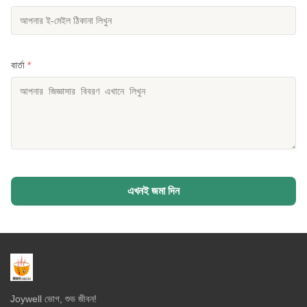
বার্তা
*
এখনই জমা দিন
Joywell ভোগ, শুভ জীবন!