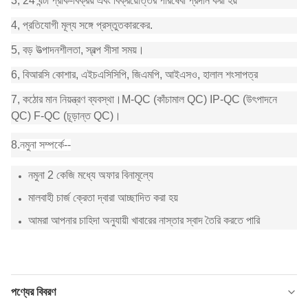
3, 24 ঘন্টা প্রাক-বিক্রয় এবং বিক্রয়োত্তর পরিষেবা প্রদান করা হয়
4, প্রতিযোগী মূল্য সঙ্গে প্রস্তুতকারকের.
5, বড় উত্পাদনশীলতা, স্বল্প সীসা সময়।
6, বিআরসি কোশার, এইচএসিসিপি, জিএমপি, আইএসও, হালাল শংসাপত্র
7, কঠোর মান নিয়ন্ত্রণ ব্যবস্থা।M-QC (কাঁচামাল QC) IP-QC (উৎপাদনে
QC) F-QC (চূড়ান্ত QC)।
8.
নমুনা সম্পর্কে--
নমুনা 2 কেজি মধ্যে অফার বিনামূল্যে
মালবাহী চার্জ ক্রেতা দ্বারা আচ্ছাদিত করা হয়
আমরা আপনার চাহিদা অনুযায়ী খাবারের নাস্তার স্বাদ তৈরি করতে পারি
পণ্যের বিবরণ