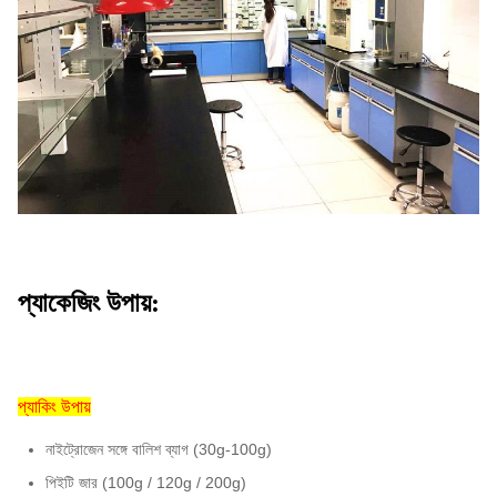
শর্ত:
নমুনা:
সহজলভ্য
1. মূল সার্টিফিকেট।
2. Phytosanitary সার্টিফিকেট 3.
স্বাস্থ্য সার্টিফিকেট 4. মাইক্রোবিলোজিনাল বিশ্লেষণ
দস্তাবেজ:
সার্টিফিকেট 5. উপকরণ বিবরণ 6. বাণিজ্যিক ইনভাইস 7.
প্যাকেজিং তালিকা 8. লাইন বিল (বি / এল)
কর্মীদের
প্রায় 400
পরিমাণ
প্যাকেজিং উপায়:
প্যাকিং উপায়
নাইট্রোজেন সঙ্গে বালিশ ব্যাগ (30g-100g)
পিইটি জার (100g / 120g / 200g)