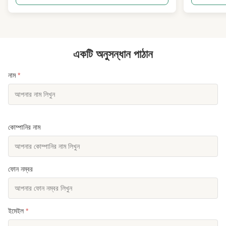
বেকিং প্রযুক্তি গ্রহণ করি অতি...
ন্যূনতম তেল শোষ
একটি অনুসন্ধান পাঠান
নাম
*
কোম্পানির নাম
ফোন নম্বর
ইমেইল
*