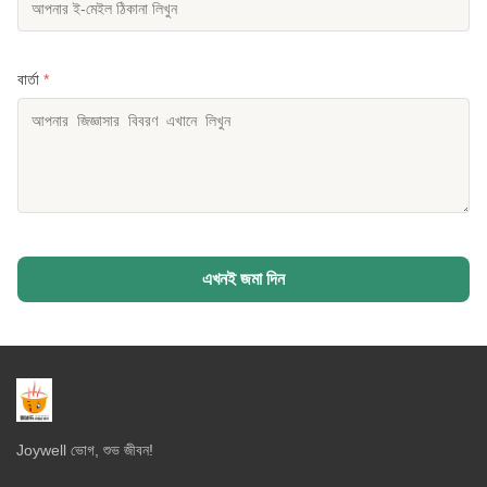
বার্তা
*
এখনই জমা দিন
Joywell ভোগ, শুভ জীবন!