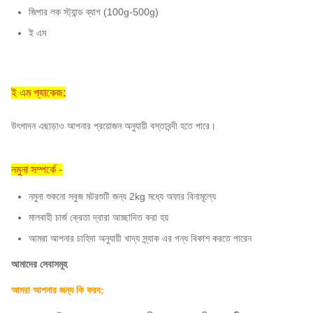
জিপার লক স্ট্যান্ড ব্যাগ (100g-500g)
ই এম
ই এম প্যাকেজ:
উৎপাদন এছাড়াও আপনার প্রয়োজন অনুযায়ী বস্তাবন্দী হতে পারে।
নমুনা সম্পর্কে -
নমুনা শুকনো সবুজ মটরশুটি জন্য 2kg মধ্যে অফার বিনামূল্যে
মালবাহী চার্জ ক্রেতা দ্বারা আচ্ছাদিত করা হয়
আমরা আপনার চাহিদা অনুযায়ী খাদ্য স্ন্যাক এর গন্ধ বিকাশ করতে পারেন
আমাদের সেবাসমূহ
আমরা আপনার জন্য কি করব;