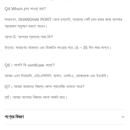
Q4.Which বন্দর পাওয়া যায়?
সাধারণত, SHANGHAI PORT থেকে রপ্তানি, অন্যান্য পোর্ট চয়ন করার জন্য আপনার
প্রয়োজন অনুসরণ করতে পারেন।
প্রশ্ন 5: আপনার প্রসবের সময় কি?
উত্তর: সাধারণত আমানত এবং ডিজাইন পাওয়ার পরে ২5 ~ 35 দিন সময় লাগবে।
Q6। আপনি কি certifcate আছে?
আমরা এখন বিআরসি, এইচএসিপিপি, হালাল, এফডিএ, কোষাধ্যক্ষ এবং ইত্যাদি।
Q7। আমরা আমাদের নিজস্ব নকশা প্যাকেজিং থাকতে পারে?
হ্যাঁ। আমরা আপনার নিজস্ব নকশা সমর্থন করে।
পণ্যের বিবরণ
Packing:
বাল্ক ব্যাগ, খুচরা বিক্রেতা ব্যাগ, পোষা জার, ই এম।