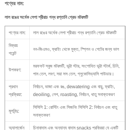
পণ্যের নাম:
লাল রঙের অর্ধেক লেপা শ্রীরাচ গন্ধ রপ্তানি গ্রেড মটরশুটি
পণ্যের নাম:
লাল রঙের অর্ধেক লেপা শ্রীরাচ গন্ধ রপ্তানি গ্রেড মটরশুটি
বিক্রয়
নন-জিএমও, ফ্রাইং থেকে মুক্ত, স্প্লিন ও পেটের জন্য ভাল
পয়েন্ট
মরফফট সবুজ মটরশুটি, ভূট্টা স্টার, সংশোধিত ভূট্টা স্টার্ক, চিনি,
উপকরণ:
পাম তেল, লবণ, সয়া সস তেল, গ্লুকোসিভ্যাসি পাউডার।
প্রধান
নির্বাচন, ভাজা এবং রঙ, dewatering এবং বায়ু, ফ্রাইং,
প্রক্রিয়া:
deoiling, লেপ, roasting, নির্বাচন, ধাতু সনাক্তকরণ
সিসিপি 1: রোস্টিং এবং সিজনিং সিসিপি 2: নির্বাচন এবং ধাতু
মূলবিন্দু:
সনাক্তকরণ
অ্যালার্জেন
চিনাবাদাম এবং অন্যান্য বাদাম snacks প্রক্রিয়া যে একটি