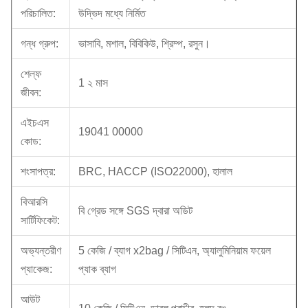
পরিচালিত:
উদ্ভিদ মধ্যে নির্মিত
গন্ধ গ্রুপ:
ভাসাবি, মশাল, বিবিকিউ, শ্রিম্প, রসুন।
শেল্ফ
1 ২ মাস
জীবন:
এইচএস
19041 00000
কোড:
শংসাপত্র:
BRC, HACCP (ISO22000), হালাল
বিআরসি
বি গ্রেড সঙ্গে SGS দ্বারা অডিট
সার্টিফিকেট:
অভ্যন্তরীণ
5 কেজি / ব্যাগ x2bag / সিটিএন, অ্যালুমিনিয়াম ফয়েল
প্যাকেজ:
প্যাক ব্যাগ
আউট