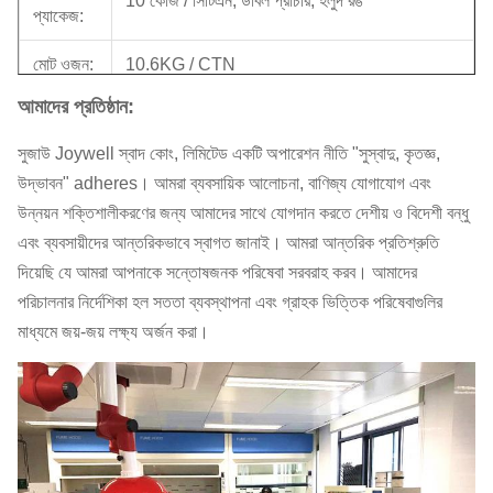
10 কেজি / সিটিএন, ডাবল প্রাচীর, হলুদ রঙ
প্যাকেজ:
মোট ওজন:
10.6KG / CTN
আমাদের প্রতিষ্ঠান:
CBM
0,03 = 0,38 * 0,28 * 0.28m
(M³):
সুজাউ Joywell স্বাদ কোং, লিমিটেড একটি অপারেশন নীতি "সুস্বাদু, কৃতজ্ঞ,
উদ্ভাবন" adheres।
আমরা ব্যবসায়িক আলোচনা, বাণিজ্য যোগাযোগ এবং
পরিমাণ:
উন্নয়ন শক্তিশালীকরণের জন্য আমাদের সাথে যোগদান করতে দেশীয় ও বিদেশী বন্ধু
20 '/ 40'
980/2020 / 2310ctns
এবং ব্যবসায়ীদের আন্তরিকভাবে স্বাগত জানাই।
আমরা আন্তরিক প্রতিশ্রুতি
/ 40HQ
দিয়েছি যে আমরা আপনাকে সন্তোষজনক পরিষেবা সরবরাহ করব।
আমাদের
ই এম:
পাওয়া যায়।
পরিচালনার নির্দেশিকা হল সততা ব্যবস্থাপনা এবং গ্রাহক ভিত্তিক পরিষেবাগুলির
মাধ্যমে জয়-জয় লক্ষ্য অর্জন করা।
MOQ:
1X20'FCL
ডেলিভারি
30 দিনের মধ্যে (লোডিং পোর্টে: সাংহাই, চীন)
সময়:
পরিশোধের
টি / টি, এল / সি