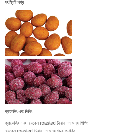
সংশ্লিষ্ট পণ্য
মোট ওজন:
10.6KG / CTN
CBM
0,03 = 0,38 * 0,28 * 0.28m
(M³):
পরিমাণ:
20 '/ 40'
980/2020 / 2310ctns
/ 40HQ
ই এম:
পাওয়া যায়।
MOQ:
1X20'FCL
ডেলিভারি
30 দিনের মধ্যে (লোডিং পোর্টে: সাংহাই, চীন)
সময়:
প্যাকেজিং এবং শিপিং
পরিশোধের
টি / টি, এল / সি
শর্ত:
প্যাকেজিং এবং নারকেল roasted চীনাবাদাম জন্য শিপিং
নারকেল roasted চিনাবাদাম জন্য খুচরা প্যাকিং