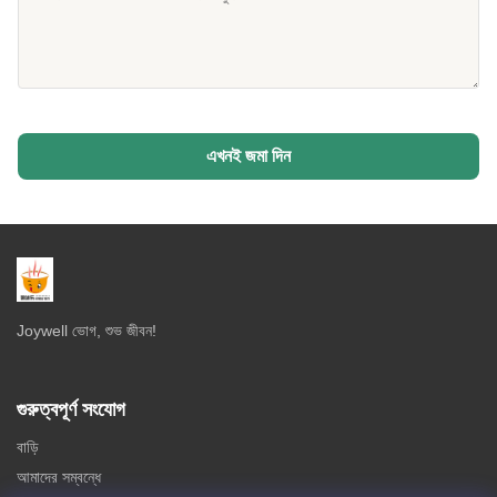
এখনই জমা দিন
Joywell ভোগ, শুভ জীবন!
গুরুত্বপূর্ণ সংযোগ
বাড়ি
আমাদের সম্বন্ধে