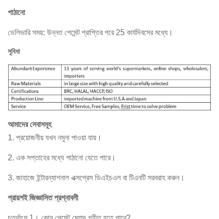
পাঠানো
ডেলিভারি সময়: উন্নত পেমেন্ট প্রাপ্তির পরে 25 কার্যদিবসের মধ্যে।
সুবিধা
আমাদের সেবাসমূহ
1. প্রয়োজনীয় যখন নমুনা পাওয়া যায়।
2. এক সপ্তাহের মধ্যে পাঠানো যেতে পারে।
3. জাহাজে ইন্টারন্যাশনাল এক্সপ্রেস ডিএইচএল বা টিএনটি সরবরাহ করুন।
প্রায়শই জিজ্ঞাসিত প্রশ্নাবলী
চতুর্থাংশ 1।
কোন পেমেন্ট মেয়াদ গৃহীত হতে পারে?