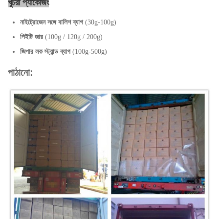
খুচরা প্যাকেজিং
পরিশোধের
নাইট্রোজেন সঙ্গে বালিশ ব্যাগ
(30g-100g)
টি / টি, এল / সি, পেপ্যাল।
শর্ত:
পিইটি জার
(100g / 120g / 200g)
নমুনা:
সহজলভ্য
জিপার লক স্ট্যান্ড ব্যাগ
(100g-500g)
পাঠানো:
1. মূল সার্টিফিকেট
2. Phytosanitary সার্টিফিকেট
3. স্বাস্থ্য সার্টিফিকেট
4. মাইক্রোবিলোজিনাল বিশ্লেষণ সার্টিফিকেট
দস্তাবেজ:
5. উপাদান বর্ণনা
6. বাণিজ্যিক ইনভয়েস
7. প্যাকেজিং তালিকা
8. বিলিং বিল (বি / এল)