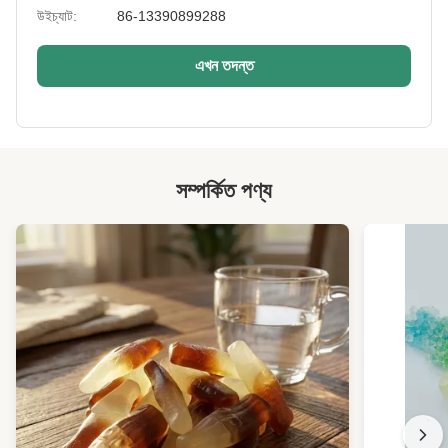
উইচ্যাট:
86-13390899288
Sample:
2 কেজি মধ্যে বিনামূল্যে
এখন তদন্ত
Certificates:
BRC, HACCP, হালাল, কোশার
High Light:
কাশি বাদাম সুস্থ জলখাবার
,
লেপা বাদাম বাদাম
সম্পর্কিত পণ্য