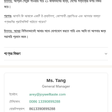
উত্তর:
অগ্রিম পেমেন্ট পাওয়ার পরে ২5 কার্যদিবসের মধ্যে, দেশের গন্তব্যের উপর নির্ভর
করে।
প্রশ্নঃ
আপনি কি আমাকে একটি ই-ক্যাটালগ, কোম্পানী ব্রোশিওর এবং আপনার সমস্ত
পণ্যগুলির প্রাইসলিস্ট পাঠাতে পারেন?
উত্তর:
আমরা
নিশ্চিতভাবেই আমার সাথে যোগাযোগ করতে পারি এবং আমি তা আপনার জন্য
সরাসরি প্রদান করব।
পণ্যের বিবরণ
Product Name:
উচ্চ প্রোটিন নিম্ন চর্বি চিনি মধু ভুট্টা কাঁচা পাউলা রঙ কোন রঙ্গক
Delivery Way:
সাগর বা বায়ু দ্বারা
Ms. Tang
Expiration Date:
১২ মাসের
General Manager
Storage:
শুকনো ANF শান্ত জায়গায়
ইমেইল:
arey@joywelltaste.com
টেলিফোন:
0086 13390899288
Payment:
টি / টি, এল / সি, পেপ্যাল, ইত্যাদি
হোয়াটসঅ্যাপ:
8613390899288
Leading Time:
সাধারণত 25 দিনের মধ্যে