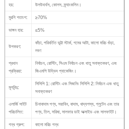
হয়:
উলউথর্থস, কোলস, ফ্র্যাংকলিন।
মুরগি শতাংশ:
≥70%
ভাঙ্গন হার:
≤5%
কাঁচা, পরিবর্তিত ভূট্টা স্টার্ক, গমের আটা, কালো মরিচ গুঁড়া,
উপকরণ:
লবণ
প্রধান
নির্বাচন, রোস্টিং, সিএম নির্বাচন এবং ধাতু সনাক্তকরণ, এবং
প্রক্রিয়া:
জিএমপি উদ্ভিদ প্যাকেজিং।
সিসিপি 1: রোস্টিং এবং সিজনিং সিসিপি 2: নির্বাচন এবং ধাতু
মূলবিন্দু:
সনাক্তকরণ
এলার্জি সাইট
চিনাবাদাম পণ্য, সয়াবিন, বাদাম, খাদ্যশস্য, গ্লুটেন এবং তার
পরিচালিত:
পণ্য, তিল, সরিষা, সালফার ডাই অক্সাইড এবং সালফাইট।
গন্ধ গ্রুপ:
কালো মরিচ গন্ধ