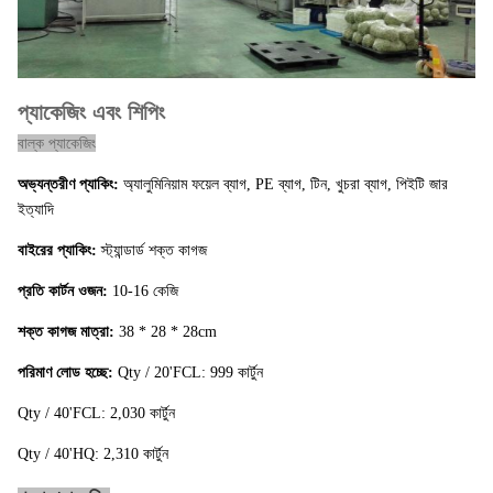
আউট
12 কেজি / সিটিএন, ডাবল প্রাচীর, হলুদ রঙ
প্যাকেজ:
প্যাকেজিং এবং শিপিং
মোট ওজন:
12.6KG / CTN
বাল্ক প্যাকেজিং
CBM
0,03 = 0,38 * 0,28 * 0.28m
অভ্যন্তরীণ প্যাকিং:
অ্যালুমিনিয়াম ফয়েল ব্যাগ, PE ব্যাগ, টিন, খুচরা ব্যাগ, পিইটি জার
(M³):
ইত্যাদি
পরিমাণ: 20
বাইরের প্যাকিং:
স্ট্যান্ডার্ড শক্ত কাগজ
'/ 40' /
980/2020 / 2310ctns
প্রতি কার্টন ওজন:
10-16 কেজি
40HQ
শক্ত কাগজ মাত্রা:
38 * 28 * 28cm
ই এম:
পাওয়া যায়।
পরিমাণ লোড হচ্ছে:
Qty / 20'FCL: 999 কার্টুন
MOQ:
1000KGS
Qty / 40'FCL: 2,030 কার্টুন
ডেলিভারি
Qty / 40'HQ: 2,310 কার্টুন
30 দিনের মধ্যে (লোডিং পোর্টে: সাংহাই, চীন)
সময়: