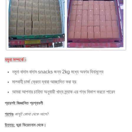
যোগানের
প্রতিদিন 150 মেট্রিক টন
ক্ষমতা:
কর্মীদের
প্রায় 850
পরিমাণ
নমুনা সম্পর্কে -
নমুনা বাদাম বাদাম snacks জন্য 2kg মধ্যে অফার বিনামূল্যে
মালবাহী চার্জ ক্রেতা দ্বারা আচ্ছাদিত করা হয়
আমরা আপনার চাহিদা অনুযায়ী খাদ্য স্ন্যাক এর গন্ধ বিকাশ করতে পারেন
প্রায়শই জিজ্ঞাসিত প্রশ্নাবলী
প্রশ্নঃ
কাসুই কোথা থেকে আসে?
উত্তর:
ভুয়া ভিয়েতনাম থেকে।