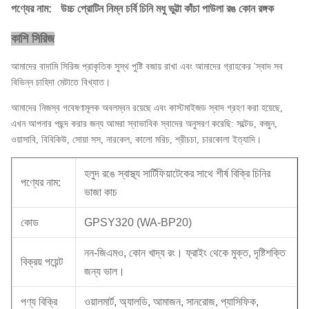
পণ্যের নাম:
উচ্চ প্রোটিন নিম্ন চর্বি চিনি মধু ভুট্টা কাঁচা পাউলা রঙ কোন রঙ্গক
কাশি সিরিজ
আমাদের বাদামি সিরিজ প্রাকৃতিক সুস্থ পুষ্টি বজায় রাখা এবং আমাদের গ্রাহকের 'স্বাদ সব
বিভিন্ন চাহিদা মেটাতে বিখ্যাত।
আমাদের নিজস্ব গবেষণামূলক অবলম্বন রয়েছে এবং কাস্টমাইজড স্বাদ গ্রহণ করা হয়েছে,
এখন আপনার পছন্দ করার জন্য আমরা স্বাভাবিক স্বাদের অনুসরণ করেছি: সল্টেড, কজুন,
ওয়াসাবি, বিবিকিউ, সোয়া সস, নারকেল, কালো মরিচ, শ্রীচচা, চারকোলা ইত্যাদি।
হলুদ রঙে স্বাস্থ্য সার্টিফিয়াটেকের সাথে শীর্ষ বিক্রি চিনির
পণ্যের নাম:
ভাজা কাচ
কোড
GPSY320 (WA-BP20)
নন-জিএমও, কোন খাদ্য রং। ফ্রাইং থেকে মুক্ত, দৃষ্টিশক্তি
বিক্রয় পয়েন্ট
জন্য ভাল।
পণ্য বিক্রি
ওয়ালমার্ট, অ্যালডি, আমাজন, সানরোজ, প্যাসিফিক,