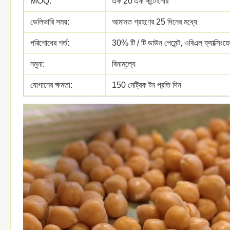
MOQ:
এক 20'এফ কন্টেইনার
ডেলিভারি সময়:
আমানত গ্রহণের 25 দিনের মধ্যে
পরিশোধের শর্ত:
30% টি / টি ডাউন পেমেন্ট, ওবিএল ফ্যাক্সিং
নমুনা:
বিনামূল্যে
যোগানের ক্ষমতা:
150 মেট্রিক টন প্রতি দিন