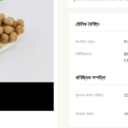
মৌলিক বৈশিষ্ট্য
উৎপত্তি স্থান:
চী
সার্টিফিকেশন:
B
C
বাণিজ্যিক সম্পত্তি
ন্যূনতম অর্ডার পরিমাণ:
1
সরবরাহ ক্ষমতা:
প্