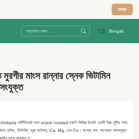
তদন্ত
Bengali
 মুরগীর মাংস রান্নার স্নেক ভিটামিন
 সংযুক্ত
hickpea সার্টিফিকেট সঙ্গে snack roasted চকপি সিরিজ চিকপি একটি উচ্চ পুষ্টির শস্য
্যামিনো এসিড, ভিটামিন, ভুয়া ফাইবার, Ca, Mg, এবং Fe। পণ্যের নাম: লবণাক্ত মসলাযুক্ত
িকেটের সাথে সংযুক্ত প...