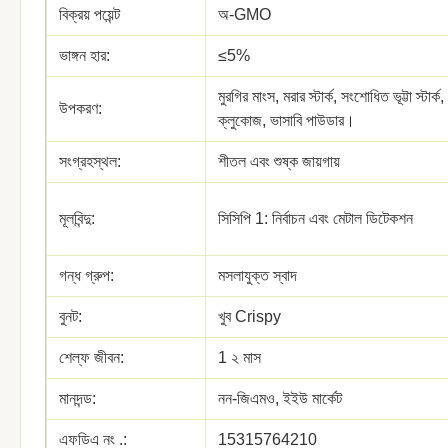
বিক্রয় পয়েন্ট
অ-GMO
ভাঙ্গন হার:
≤5%
মুরগির মাংস, মরার স্টার্ক, সংশোধিত ভূট্টা স্টার
উপকরণ:
ক্লুকোজ, ভাসাবি পাউডার।
সংগ্রহস্থল:
শীতল এবং শুষ্ক জায়গায়
মূলবিন্দু:
সিসিপি 1: নির্বাচন এবং মেটাল ডিটেকশন
গন্ধ গ্রুপ:
মসলাযুক্ত স্বাদ
বুনট:
খুব Crispy
শেল্ফ জীবন:
1 ২ মাস
মানদন্ড:
নন-জিএমও, ইইউ মার্কেট
এফডিএ নং .:
15315764210