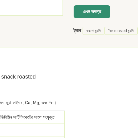
এখন তদন্ত
ট্যাগ:
শুকনো মুরগি
জৈব roasted মুরগি
্গে snack roasted
ভিটামিন, ভুয়া ফাইবার, Ca, Mg, এবং Fe।
ভিটামিন সার্টিফিকেটের সাথে সংযুক্ত