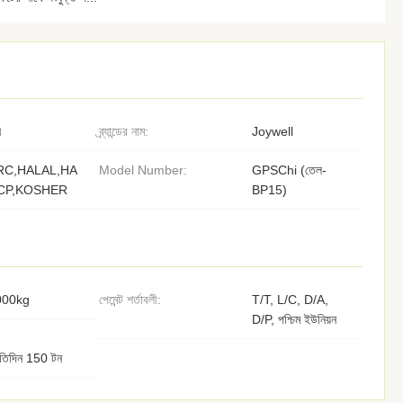
ন
ব্র্যান্ডের নাম:
Joywell
RC,HALAL,HA
Model Number:
GPSChi (তেল-
CP,KOSHER
BP15)
000kg
পেমেন্ট শর্তাবলী:
T/T, L/C, D/A,
D/P, পশ্চিম ইউনিয়ন
রতিদিন 150 টন