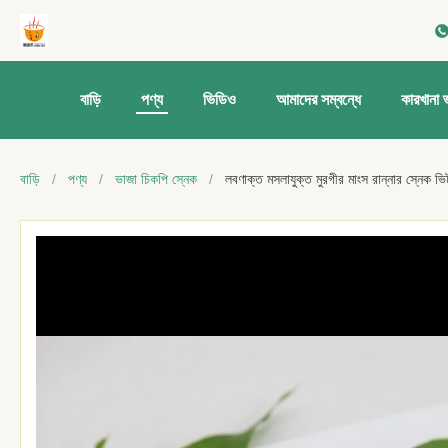
বাড়ি
পণ্য
ভিডিও
আমাদের সম্বন্ধে
কারখানা 
বাড়ি
/
পণ্য
/
ভাজা চিকপি স্নেক
/
লবণাক্ত মসলাযুক্ত মুরগীর মাংস রান্নার স্নেক ভিট