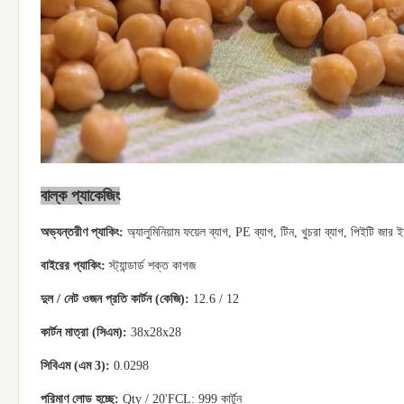
বাল্ক প্যাকেজিং
অভ্যন্তরীণ প্যাকিং:
অ্যালুমিনিয়াম ফয়েল ব্যাগ, PE ব্যাগ, টিন, খুচরা ব্যাগ, পিইটি জার ই
বাইরের প্যাকিং:
স্ট্যান্ডার্ড শক্ত কাগজ
দুল / নেট ওজন প্রতি কার্টন (কেজি):
12.6 / 12
কার্টন মাত্রা (সিএম):
38x28x28
সিবিএম (এম 3):
0.0298
পরিমাণ লোড হচ্ছে:
Qty / 20'FCL: 999 কার্টুন