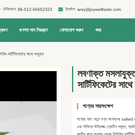
টেলিফোন:
ইমেইল:
86-512-65652323
arey@joywelltaste.com
ভ্রমণ
গুণগত মান নিয়ন্ত্রণ
যোগাযোগ করুন
খবর
ামিন সার্টিফিকেটের সাথে সংযুক্ত
লবণাক্ত মসলাযুক্ত
সার্টিফিকেটের সাথে
পণ্যের সারসংক্ষেপ
পণ্যের নাম: নতুন পণ্য আগমনের salted c
এবং বিভিন্ন উদ্ভিজ্জ প্রোটিন সমৃদ্ধ, অ
মুরগীর মাংস রান্নার স্নেক ভিটামিন সার্টিফ