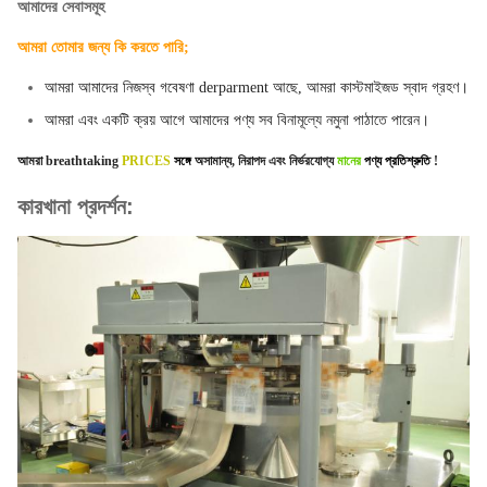
আমাদের সেবাসমূহ
আমরা তোমার জন্য কি করতে পারি;
আমরা আমাদের নিজস্ব গবেষণা derparment আছে, আমরা কাস্টমাইজড স্বাদ গ্রহণ।
আমরা এবং একটি ক্রয় আগে আমাদের পণ্য সব বিনামূল্যে নমুনা পাঠাতে পারেন।
আমরা
breathtaking
PRICES
সঙ্গে
অসামান্য, নিরাপদ এবং নির্ভরযোগ্য
মানের
পণ্য প্রতিশ্রুতি
!
কারখানা প্রদর্শন: