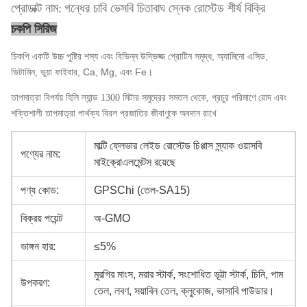
প্রোডাক্ট নাম:
গন্ধের চাবি ভেসবি চিতাবাঘ স্নেক রোস্টেড শীর্ষ বিক্রি
চকপি সিরিজ
চিকপি একটি উচ্চ পুষ্টির শস্য এবং বিভিন্ন উদ্ভিজ্জ প্রোটিন সমৃদ্ধ, অ্যামিনো এসিড,
ভিটামিন, ভুয়া ফাইবার, Ca, Mg, এবং Fe।
তাপমাত্রা বিপর্যয় হিলি ল্যান্ড 1300 মিটার সমুদ্রের সমতল থেকে, প্রচুর পরিমাণে রোদ এবং
শক্তিশালী তাপমাত্রা পার্থক্য বিরল প্রজাতির জীবাণুকে অবদান রাখে
মাল্টি ফ্লেভার লেইড রোস্টেড চিপ্পাস স্ন্যাক ওয়াসবি
পণ্যের নাম:
মাইক্রোএলমেন্টস রয়েছে
পণ্য কোড:
GPSChi (তেল-SA15)
বিক্রয় পয়েন্ট
অ-GMO
ভাঙ্গন হার:
≤5%
মুরগির মাংস, মরার স্টার্ক, সংশোধিত ভূট্টা স্টার্ক, চিনি, পাম
উপকরণ:
তেল, লবণ, সয়াবিন তেল, ক্লুকোজ, ভাসাবি পাউডার।