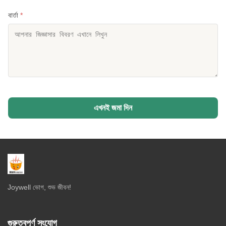
বার্তা
*
এখনই জমা দিন
Joywell ভোগ, শুভ জীবন!
গুরুত্বপূর্ণ সংযোগ