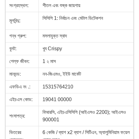
সংগ্রহস্থল:
শীতল এবং শুষ্ক জায়গায়
সিসিপি 1: নির্বাচন এবং মেটাল ডিটেকশন
মূলবিন্দু:
গন্ধ গ্রুপ:
মসলাযুক্ত স্বাদ
বুনট:
খুব Crispy
শেল্ফ জীবন:
1 ২ মাস
মানদন্ড:
নন-জিএমও, ইইউ মার্কেট
এফডিএ নং .:
15315764210
এইচএস কোড:
19041 00000
বিআরসি, এইচএসিসিপি (আইএসও 2200); আইএসও
শংসাপত্র:
900001
ভিতরের
6 কেজি / ব্যাগ x2 ব্যাগ / সিটিএন, অ্যালুমিনিয়াম ফয়েল