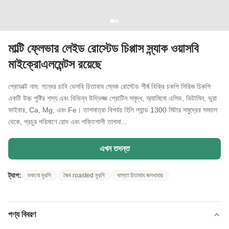
মাল্টি ফ্লেভার লেইড রোস্টেড চিপ্পাস স্ন্যাক ওয়াসবি
মাইক্রোএলমেন্টস রয়েছে
প্রোডাক্ট নাম: গন্ধের চাবি ভেসবি চিতাবাঘ স্নেক রোস্টেড শীর্ষ বিক্রি চকপি সিরিজ চিকপি
একটি উচ্চ পুষ্টির শস্য এবং বিভিন্ন উদ্ভিজ্জ প্রোটিন সমৃদ্ধ, অ্যামিনো এসিড, ভিটামিন, ভুয়া
ফাইবার, Ca, Mg, এবং Fe। তাপমাত্রা বিপর্যয় হিলি ল্যান্ড 1300 মিটার সমুদ্রের সমতল
থেকে, প্রচুর পরিমাণে রোদ এবং শক্তিশালী তাপমা...
এখন তদন্ত
ট্যাগ:
শুকনো মুরগি
জৈব roasted মুরগি
খাস্তা চিতাবাঘ জলখাবার
পণ্য বিবরণ