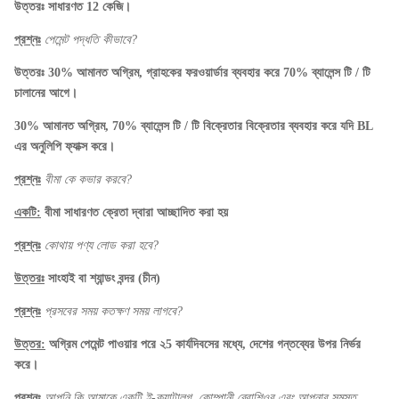
উত্তরঃ সাধারণত 12 কেজি।
প্রশ্নঃ
পেমেন্ট পদ্ধতি কীভাবে?
উত্তরঃ 30% আমানত অগ্রিম, গ্রাহকের ফরওয়ার্ডার ব্যবহার করে 70% ব্যালেন্স টি / টি
চালানের আগে।
30% আমানত অগ্রিম, 70% ব্যালেন্স টি / টি বিক্রেতার বিক্রেতার ব্যবহার করে যদি BL
এর অনুলিপি ফ্যাক্স করে।
প্রশ্নঃ
বীমা কে কভার করবে?
একটি:
বীমা সাধারণত ক্রেতা দ্বারা আচ্ছাদিত করা হয়
প্রশ্নঃ
কোথায় পণ্য লোড করা হবে?
উত্তরঃ
সাংহাই বা শ্যান্ডং বন্দর (চীন)
প্রশ্নঃ
প্রসবের সময় কতক্ষণ সময় লাগবে?
উত্তর:
অগ্রিম পেমেন্ট পাওয়ার পরে ২5 কার্যদিবসের মধ্যে, দেশের গন্তব্যের উপর নির্ভর
করে।
প্রশ্নঃ
আপনি কি আমাকে একটি ই-ক্যাটালগ, কোম্পানী ব্রোশিওর এবং আপনার সমস্ত