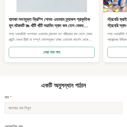
হালকা লবণযুক্ত ক্রিস্পি শেলড এডামাম স্ন্যাকস প্রাকৃতিক
স্ট্রবেরি ফ্র
মূল মটরশুটি রঙ খাঁটি খাঁটি সয়াবিন স্বাদ কম তেল বেকড
স্ট্রবেরি স্বা
উদ্ভিদ স্ন্যাক ফিটনেস পরিবার সুপারমার্কেট পাইকারি
বাচ্চাদের জন্
পণ্য ওভারভিউ লবণাক্ত এডামেম স্ন্যাকস হল পরিষ্কার কম তেলে বেকড
পণ্য ওভারভিউ স্
আমদানিকারক
আমদানিকারক
প্ল্যান্ট লেগুম ট্রিট যা সম্পূর্ণ খোলসযুক্ত তাজা এডামেম কার্নেল থেকে
স্বাস্থ্যকর উদ্ভি
তৈরি। কৃত্রিম কৃত্রিম রঙ্গক ছাড়া প্রাকৃতিক আসল সবুজ শিমের রঙ ধরে
থেকে তৈরি করা হ
রেখে, প্রতিটি কার্নেল হালকা, দীর্ঘস্থায়ী খাস্তা টেক্সচার সরবরাহ করে মৃদু
ন্যূনতম গ্রীস স
সেরা দাম পান
কম-তাপমাত্রায় রোস্ট করার পরে...
পরিবর্তে প্রাকৃতি
একটি অনুসন্ধান পাঠান
নাম
*
কোম্পানির নাম