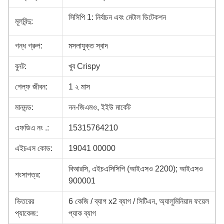
সিসিপি 1: নির্বাচন এবং মেটাল ডিটেকশন
মূলবিন্দু:
গন্ধ গ্রুপ:
মসলাযুক্ত স্বাদ
বুনট:
খুব Crispy
শেল্ফ জীবন:
1 ২ মাস
মানদন্ড:
নন-জিএমও, ইইউ মার্কেট
এফডিএ নং .:
15315764210
এইচএস কোড:
19041 00000
বিআরসি, এইচএসিসিপি (আইএসও 2200); আইএসও
শংসাপত্র:
900001
ভিতরের
6 কেজি / ব্যাগ x2 ব্যাগ / সিটিএন, অ্যালুমিনিয়াম ফয়েল
প্যাকেজ:
প্যাক ব্যাগ