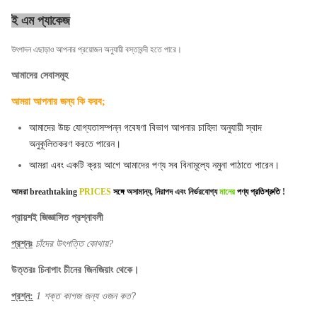
ই এম প্যাকেজ
উৎপাদন এছাড়াও আপনার প্রয়োজন অনুযায়ী বস্তাবন্দী হতে পারে।
আমাদের সেবাসমূহ
আমরা আপনার জন্য কি করব;
আমাদের উচ্চ যোগ্যতাসম্পন্ন গবেষণা বিভাগ আপনার চাহিদা অনুযায়ী স্বাদ
অনুকূলিতকরণ করতে পারেন।
আমরা এবং একটি ক্রয় আগে আমাদের পণ্য সব বিনামূল্যে নমুনা পাঠাতে পারেন।
আমরা
breathtaking
PRICES
সঙ্গে
অসামান্য, নিরাপদ এবং নির্ভরযোগ্য
মানের
পণ্য প্রতিশ্রুতি
!
প্রায়শই জিজ্ঞাসিত প্রশ্নাবলী
প্রশ্নঃ
চাঁদের উৎপত্তি কোথায়?
উত্তরঃ চিনাপাং চীনের জিনজিয়াং থেকে।
প্রশ্ন:
1 শক্ত কাগজ জন্য ওজন কত?