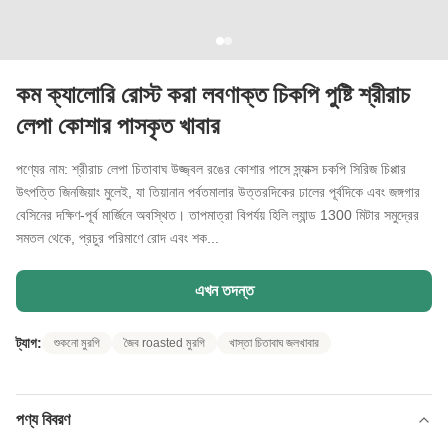
কম ক্যালোরি রোস্ট করা লবণাক্ত চিকপি পুষ্টি শ্রীরাচ
লেপা কোশার পাসকৃত খাবার
পণ্যের নাম: শ্রীরাচ লেপা চিতাবাঘ উজ্জ্বল রঙের কোশার পাসে স্ন্যাক্স চকপি সিরিজ চিপ্পার
উৎপত্তি জিনজিয়াং মুলেই, যা তিয়ানান পর্বতমালার উত্তরদিকের ঢালের পূর্বদিকে এবং জঙ্গগার
বেসিনের দক্ষিণ-পূর্ব মার্জিনে অবস্থিত। তাপমাত্রা বিপর্যয় হিলি ল্যান্ড 1300 মিটার সমুদ্রের
সমতল থেকে, প্রচুর পরিমাণে রোদ এবং শক...
এখন তদন্ত
ট্যাগ:
শুকনো মুরগি
জৈব roasted মুরগি
খাস্তা চিতাবাঘ জলখাবার
পণ্য বিবরণ