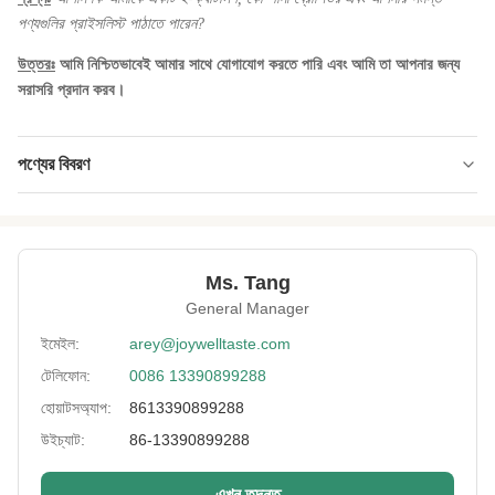
পণ্যগুলির প্রাইসলিস্ট পাঠাতে পারেন?
উত্তরঃ
আমি নিশ্চিতভাবেই আমার সাথে যোগাযোগ করতে পারি এবং আমি তা আপনার জন্য
সরাসরি প্রদান করব।
পণ্যের বিবরণ
Product Name:
শ্রীচাক লেপা চিতাবাঘ উজ্জ্বল রঙ কোশার পাসে স্ন্যাক্স
Falvor:
কালো মরিচ, পনির, লবণাক্ত, ভাসাবি, বেকন
Ms. Tang
Expiration Date:
1 ২ মাস
General Manager
Delivery Way:
সমুদ্র বা বায়ু দ্বারা
ইমেইল:
arey@joywelltaste.com
টেলিফোন:
0086 13390899288
Lead Time:
25 দিনের মধ্যে
হোয়াটসঅ্যাপ:
8613390899288
Payment:
টি / টি, এল / সি, পেপ্যাল,
উইচ্যাট:
86-13390899288
Certificate:
BRC, HACCP, হালাল, কোশার
এখন তদন্ত