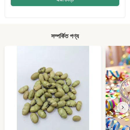
Sample:
এখনে
Packing:
বাল্ক প্যাকিং, খুচরা বিক্রেতা প্যাকিং, পোষা জার
High Light:
crispy চিতাবাঘ জলখাবার
,
জৈব roasted মুরগি
সম্পর্কিত পণ্য