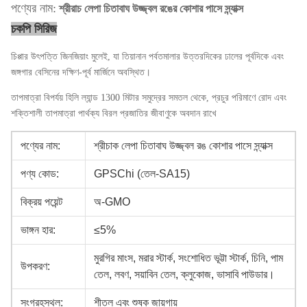
পণ্যের নাম:
শ্রীরাচ লেপা চিতাবাঘ উজ্জ্বল রঙের কোশার পাসে স্ন্যাক্স
চকপি সিরিজ
চিপ্পার উৎপত্তি জিনজিয়াং মুলেই, যা তিয়ানান পর্বতমালার উত্তরদিকের ঢালের পূর্বদিকে এবং
জঙ্গগার বেসিনের দক্ষিণ-পূর্ব মার্জিনে অবস্থিত।
তাপমাত্রা বিপর্যয় হিলি ল্যান্ড 1300 মিটার সমুদ্রের সমতল থেকে, প্রচুর পরিমাণে রোদ এবং
শক্তিশালী তাপমাত্রা পার্থক্য বিরল প্রজাতির জীবাণুকে অবদান রাখে
পণ্যের নাম:
শ্রীচাক লেপা চিতাবাঘ উজ্জ্বল রঙ কোশার পাসে স্ন্যাক্স
পণ্য কোড:
GPSChi (তেল-SA15)
বিক্রয় পয়েন্ট
অ-GMO
ভাঙ্গন হার:
≤5%
মুরগির মাংস, মরার স্টার্ক, সংশোধিত ভূট্টা স্টার্ক, চিনি, পাম
উপকরণ:
তেল, লবণ, সয়াবিন তেল, ক্লুকোজ, ভাসাবি পাউডার।
সংগ্রহস্থল:
শীতল এবং শুষ্ক জায়গায়