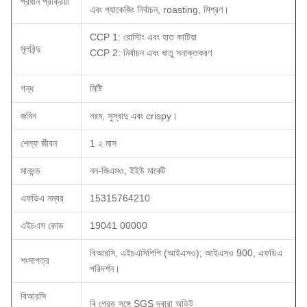
প্রধান প্রক্রিয়া
এবং প্যাকেজিং নির্বাচন, roasting, মিশ্রণ।
CCP 1: রোস্টিং এবং হাত কাটিয়া
মূলবিন্দু
CCP 2: নির্বাচন এবং ধাতু সনাক্তকরণ
গন্ধ
মিষ্টি
জমিন
নরম, সুস্বাদু এবং crispy।
শেল্ফ জীবন
1 ২ মাস
মানদন্ড
নন-জিএমও, ইইউ মার্কেট
এফডিএ নম্বর
15315764210
এইচএস কোড
19041 00000
বিআরসি, এইচএসিপিপি (আইএসও); আইএসও 900, এফডিএ
শংসাপত্র
পরিদর্শন।
বিআরসি
বি গ্রেড সঙ্গে SGS দ্বারা অডিট