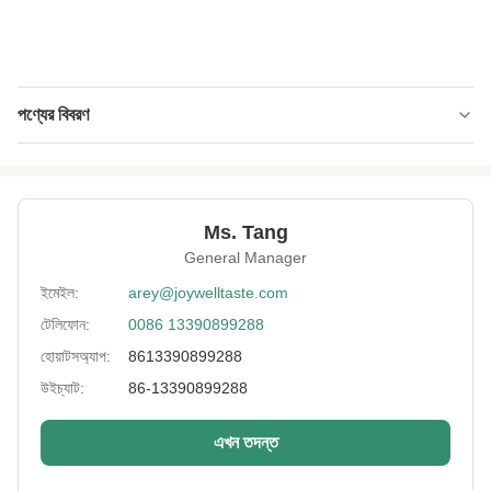
পণ্যের বিবরণ
Product Nmae:
দারুচিনি ক্রঞ্চ বাদাম ক্র্যাশ স্ন্যাক স্বাস্থ্যকর এবং পুষ্টিকর খাদ্য
খাবার
Packing:
বাল্ক ব্যাগ, খুচরা বিক্রেতা ব্যাগ, পোষা জার, ই এম
Ms. Tang
General Manager
Delivery:
সমুদ্র বা বায়ু দ্বারা
ইমেইল:
arey@joywelltaste.com
Expiration:
১২ মাসের
টেলিফোন:
0086 13390899288
Certificates:
BRC, আইএসও, HACCP, হালাল, কোশার
হোয়াটসঅ্যাপ:
8613390899288
উইচ্যাট:
86-13390899288
Lead Time:
25 দিনের মধ্যে
High Light:
বাদাম ক্লাস্টার ক্র্যাশ
,
crunchy বাদাম ক্লাস্টার
এখন তদন্ত