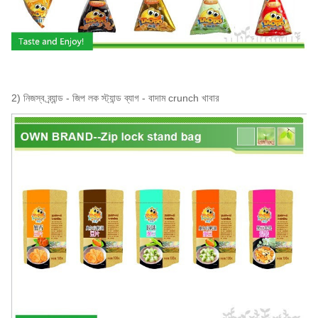
পরিশোধের শর্ত
টি / টি, এল / সি
নমুনা
সহজলভ্য
2) নিজস্ব ব্র্যান্ড - জিপ লক স্ট্যান্ড ব্যাগ - বাদাম crunch খাবার