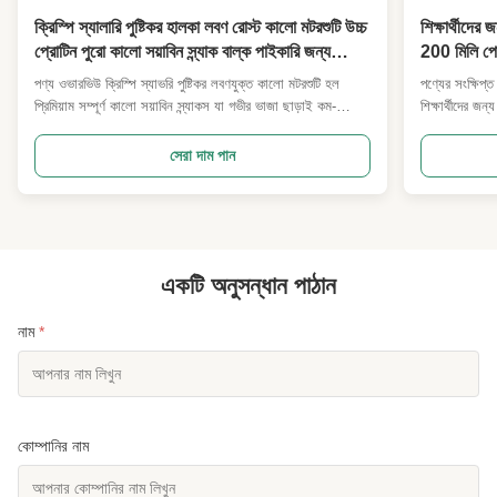
ক্রিস্পি স্যালারি পুষ্টিকর হালকা লবণ রোস্ট কালো মটরশুটি উচ্চ
শিক্ষার্থীদের জ
প্রোটিন পুরো কালো সয়াবিন স্ন্যাক বাল্ক পাইকারি জন্য
200 মিলি পোর
সুপারমার্কেট ফিটনেস স্টোর পাব আমদানিকারক
সকালের নাস্তা
পণ্য ওভারভিউ ক্রিস্পি স্যাভরি পুষ্টিকর লবণযুক্ত কালো মটরশুটি হল
পণ্যের সংক্ষিপ্ত
আমদানিকারকদ
প্রিমিয়াম সম্পূর্ণ কালো সয়াবিন স্ন্যাকস যা গভীর ভাজা ছাড়াই কম-
শিক্ষার্থীদের জন্য
তাপমাত্রায় ধীর ভাজা দ্বারা প্রক্রিয়াজাত করা হয়। নির্বাচিত মোটা অক্ষত
রাখার জন্য সম্পূর
কালো মটরশুটি ভিতরে সম্পূর্ণ প্রাকৃতিক উদ্ভিদ প্রোটিন এবং
একটি সুবিধাজ
সেরা দাম পান
অ্যান্থোসায়ানিন ধরে রাখে। ভারী কৃত্রিম রা...
ব্যাগে বহন করা 
একটি অনুসন্ধান পাঠান
নাম
*
কোম্পানির নাম