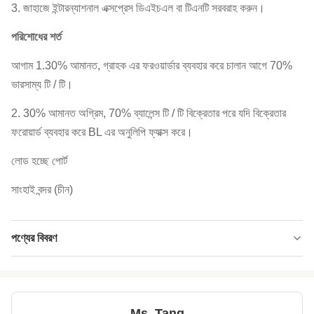
3. জাহাজে ইন্টারন্যাশনাল এক্সপ্রেস ডিএইচএল বা টিএনটি সরবরাহ করুন।
পরিশোধের শর্ত
আগাম 1.30% আমানত, গ্রাহক এর ফরওয়ার্ডার ব্যবহার করে চালান আগে 70%
ভারসাম্য টি / টি।
2. 30% আমানত অগ্রিম, 70% ব্যালেন্স টি / টি বিক্রেতার পরে যদি বিক্রেতার
ফরোয়ার্ড ব্যবহার করে BL এর অনুলিপি ফ্যাক্স করে।
লোড হচ্ছে পোর্ট
সাংহাই বন্দর (চীন)
পণ্যের বিবরণ
Product Name:
চিনাবাদাম খুচরা বিক্রেতা প্যাকিং মধ্যে salted সোয়া সস সস
গন্ধ
Sample:
2 কেজি মধ্যে বিনামূল্যে
Ms. Tang