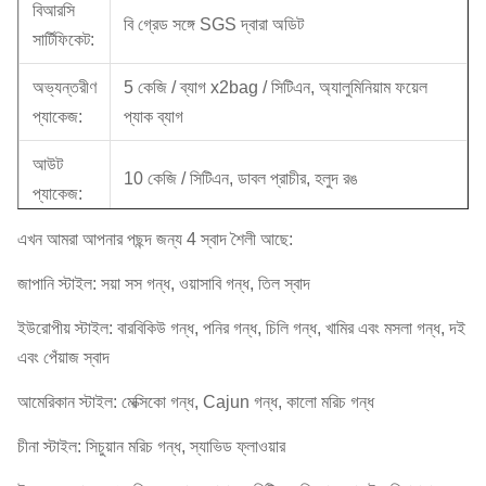
বিআরসি
বি গ্রেড সঙ্গে SGS দ্বারা অডিট
সার্টিফিকেট:
অভ্যন্তরীণ
5 কেজি / ব্যাগ x2bag / সিটিএন, অ্যালুমিনিয়াম ফয়েল
প্যাকেজ:
প্যাক ব্যাগ
আউট
10 কেজি / সিটিএন, ডাবল প্রাচীর, হলুদ রঙ
প্যাকেজ:
এখন আমরা আপনার পছন্দ জন্য 4 স্বাদ শৈলী আছে:
মোট ওজন:
10.6KG / CTN
জাপানি স্টাইল: সয়া সস গন্ধ, ওয়াসাবি গন্ধ, তিল স্বাদ
CBM
0,03 = 0,38 * 0,28 * 0.28m
(M³):
ইউরোপীয় স্টাইল: বারবিকিউ গন্ধ, পনির গন্ধ, চিলি গন্ধ, খামির এবং মসলা গন্ধ, দই
এবং পেঁয়াজ স্বাদ
পরিমাণ:
20 '/ 40'
980/2020 / 2310ctns
আমেরিকান স্টাইল: মেক্সিকো গন্ধ, Cajun গন্ধ, কালো মরিচ গন্ধ
/ 40HQ
চীনা স্টাইল: সিচুয়ান মরিচ গন্ধ, স্যাভিড ফ্লাওয়ার
ই এম:
পাওয়া যায়।