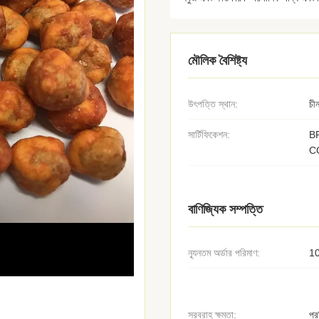
মৌলিক বৈশিষ্ট্য
উৎপত্তি স্থান:
চী
সার্টিফিকেশন:
B
C
বাণিজ্যিক সম্পত্তি
ন্যূনতম অর্ডার পরিমাণ:
1
সরবরাহ ক্ষমতা:
প্