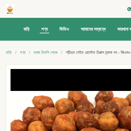
বাড়ি
পণ্য
ভিডিও
আমাদের সম্বন্ধে
কারখানা 
বাড়ি
/
পণ্য
/
ভাজা চিকপি স্নেক
/
শ্রীচচা লেইড রোস্টেড চিপ্পাস স্ন্যাক নন - জিএম