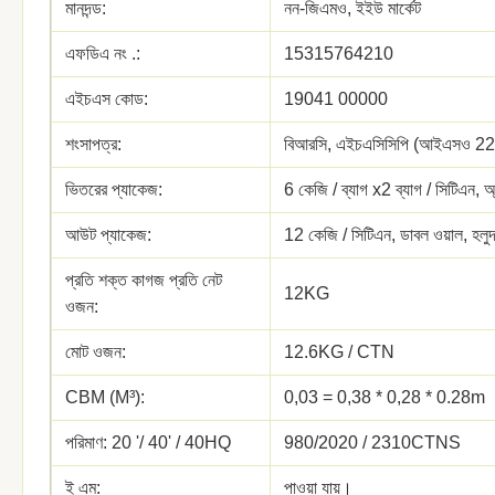
মানদন্ড:
নন-জিএমও, ইইউ মার্কেট
এফডিএ নং .:
15315764210
এইচএস কোড:
19041 00000
শংসাপত্র:
বিআরসি, এইচএসিসিপি (আইএসও 
ভিতরের প্যাকেজ:
6 কেজি / ব্যাগ x2 ব্যাগ / সিটিএন, অ্য
আউট প্যাকেজ:
12 কেজি / সিটিএন, ডাবল ওয়াল, হলু
প্রতি শক্ত কাগজ প্রতি নেট
12KG
ওজন:
মোট ওজন:
12.6KG / CTN
CBM (M³):
0,03 = 0,38 * 0,28 * 0.28m
পরিমাণ: 20 '/ 40' / 40HQ
980/2020 / 2310CTNS
ই এম:
পাওয়া যায়।