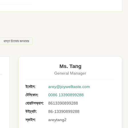
খাস্তা চিতাবাঘ জলখাবার
Ms. Tang
General Manager
ইমেইল:
arey@joywelltaste.com
টেলিফোন:
0086 13390899288
হোয়াটসঅ্যাপ:
8613390899288
উইচ্যাট:
86-13390899288
স্কাইপ:
areytang2