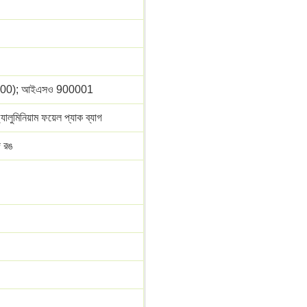
2200); আইএসও 900001
ালুমিনিয়াম ফয়েল প্যাক ব্যাগ
দ রঙ