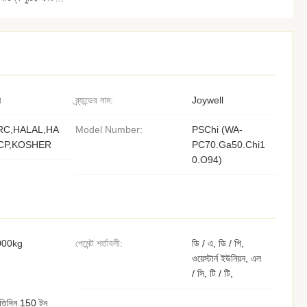
ন
ব্র্যান্ডের নাম:
Joywell
RC,HALAL,HA
Model Number:
PSChi (WA-
CP,KOSHER
PC70.Ga50.Chi1
0.O94)
000kg
পেমেন্ট শর্তাবলী:
ডি / এ, ডি / পি,
ওয়েস্টার্ন ইউনিয়ন, এল
/ সি, টি / টি,
রতিদিন 150 টন