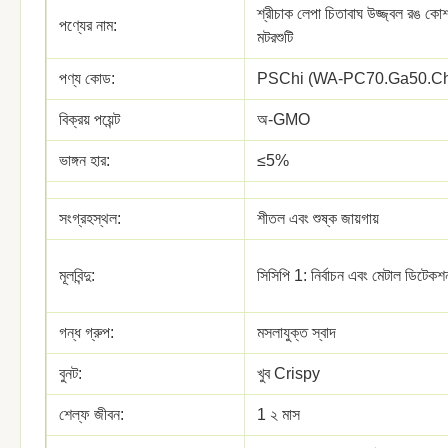
শ্রীচাক লেপা চিতাবাঘ উজ্জ্বল রঙ কোশার
পণ্যের নাম:
মটরশুটি
পণ্য কোড:
PSChi (WA-PC70.Ga50.Ch
বিক্রয় পয়েন্ট
অ-GMO
ভাঙ্গন হার:
≤5%
সংগ্রহস্থল:
শীতল এবং শুষ্ক জায়গায়
মূলবিন্দু:
সিসিপি 1: নির্বাচন এবং মেটাল ডিটেকশ
গন্ধ গ্রুপ:
মসলাযুক্ত স্বাদ
বুনট:
খুব Crispy
শেল্ফ জীবন:
1 ২ মাস