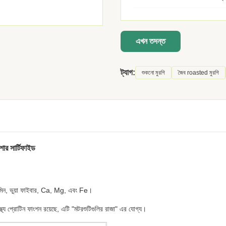
এখন তদন্ত
ট্যাগ:
শুকনো মুরগি
জৈব roasted মুরগি
শার সার্টিফাইড
ভিটামিন, ভুয়া ফাইবার, Ca, Mg, এবং Fe।
স্থ্য প্রোটিন ফাংশন রয়েছে, এটি "মটরশুটিগুলির রাজা" এর যোগ্য।