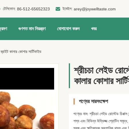
টেলিফোন:
ইমেইল:
86-512-65652323
arey@joywelltaste.com
ভ্রমণ
গুণগত মান নিয়ন্ত্রণ
যোগাযোগ করুন
খবর
ও ব্রাইট কালার কোশার সার্টিফাইড
শ্রীচচা লেইড রোস্ট
কালার কোশার সার্ট
পণ্যের সারসংক্ষেপ
পণ্যের নাম: শ্রীচচা লেইড রোস্টেড চিপ্পাস
শস্য এবং বিভিন্ন উদ্ভিজ্জ প্রোটিন সমৃদ
সবুজ এবং ক্ষতিকারক অরগানিক খাদ্য এবং বিভ