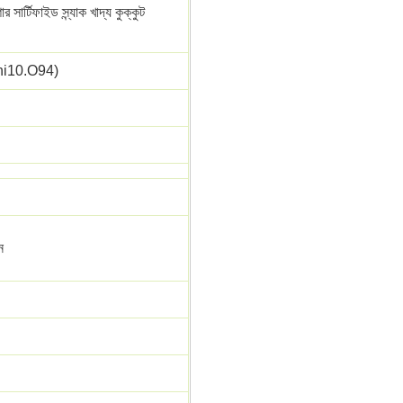
 সার্টিফাইড স্ন্যাক খাদ্য কুক্কুট
i10.O94)
ন