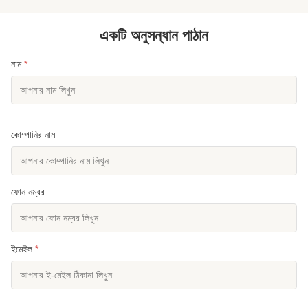
একটি অনুসন্ধান পাঠান
নাম
*
কোম্পানির নাম
ফোন নম্বর
ইমেইল
*