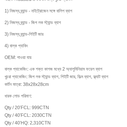
1. মূল সার্টিফিকেট।
2. Phytosanitary সার্টিফিকেট 3.
1) নিজস্ব ব্র্যান্ড - নাইট্রোজেন সঙ্গে বালিশ ব্যাগ
স্বাস্থ্য সার্টিফিকেট 4. মাইক্রোবিলোজিনাল বিশ্লেষণ
দস্তাবেজ:
সার্টিফিকেট 5. উপকরণ বিবরণ 6. বাণিজ্যিক ইনভয়েস 7.
2) নিজস্ব ব্র্যান্ড - জিপ লক স্ট্যান্ড ব্যাগ
প্যাকেজিং তালিকা 8. লাইন বিল (বি / এল)
3) নিজস্ব ব্র্যান্ড-পিইটি জার
কর্মীদের
প্রায় 400
4) বাল্ক প্যাকিং
পরিমাণ
OEM: পাওয়া যায়
বাল্ক প্যাকেজিং: এক শক্ত কাগজ মধ্যে 2 অ্যালুমিনিয়াম ফয়েল ব্যাগ
খুচরা প্যাকেজিং: জিপ লক স্ট্যান্ড ব্যাগ, পিইটি জার, ফিল্ম ব্যাগ, ফ্ল্যাট ব্যাগ
কার্টন মাত্রা: 38x28x28cm
ধারক লোড পরিমাণ:
Qty / 20'FCL: 999CTN
Qty / 40'FCL: 2030CTN
Qty / 40'HQ: 2,310CTN