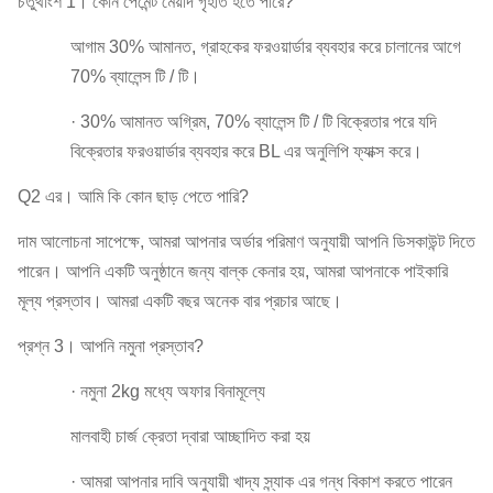
চতুর্থাংশ 1।
কোন পেমেন্ট মেয়াদ গৃহীত হতে পারে?
আগাম 30% আমানত, গ্রাহকের ফরওয়ার্ডার ব্যবহার করে চালানের আগে
70% ব্যালেন্স টি / টি।
· 30% আমানত অগ্রিম, 70% ব্যালেন্স টি / টি বিক্রেতার পরে যদি
বিক্রেতার ফরওয়ার্ডার ব্যবহার করে BL এর অনুলিপি ফ্যাক্স করে।
Q2 এর।
আমি কি কোন ছাড় পেতে পারি?
দাম আলোচনা সাপেক্ষে, আমরা আপনার অর্ডার পরিমাণ অনুযায়ী আপনি ডিসকাউন্ট দিতে
পারেন।
আপনি একটি অনুষ্ঠানে জন্য বাল্ক কেনার হয়, আমরা আপনাকে পাইকারি
মূল্য প্রস্তাব।
আমরা একটি বছর অনেক বার প্রচার আছে।
প্রশ্ন 3। আপনি নমুনা প্রস্তাব?
· নমুনা 2kg মধ্যে অফার বিনামূল্যে
মালবাহী চার্জ ক্রেতা দ্বারা আচ্ছাদিত করা হয়
· আমরা আপনার দাবি অনুযায়ী খাদ্য স্ন্যাক এর গন্ধ বিকাশ করতে পারেন