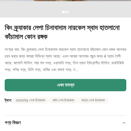
কিং ক্র্যাকার লেপা চিনাবাদাম নারকেল স্বাদ হাতলানো
কাঁচামাল কোন রঙ্গক
পণ্যের নাম: কিং ক্র্যাকার লেপা চিনাবাদাম নারকেল স্বাদ হাতলানো কাঁচামাল কোন রঙ্গক আপনার
চয়ন করার জন্য আমরা বিভিন্ন স্বাদ আছে: এখন আমরা আপনার পছন্দ জন্য 4 স্বাদ শৈলী
আছে: জাপানি স্টাইল: সয়া সস গন্ধ, ওয়াসাবি গন্ধ, তিল স্বাদ ইউরোপীয় স্টাইল: বারবিকিউ
গন্ধ, পনির গন্ধ, চিলি গন্ধ, খামির এবং মসলা গন্ধ, দ...
এখন তদন্ত
ট্যাগ:
crunchy লেপা চিনাবাদাম
আটা লেপা চিনাবাদাম
খাস্তা লেপা চিনাবাদাম
পণ্য বিবরণ