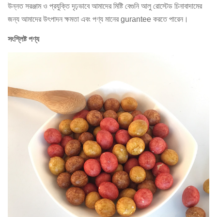
উন্নত সরঞ্জাম ও প্রযুক্তি দৃঢ়ভাবে আমাদের মিষ্টি বেগুনি আলু রোস্টেড চিনাবাদামের
ডেলিভারি
জন্য আমাদের উৎপাদন ক্ষমতা এবং পণ্য মানের gurantee করতে পারেন।
30 দিনের মধ্যে (লোডিং পোর্টে: সাংহাই, চীন)
সময়:
সংশ্লিষ্ট পণ্য
পরিশোধের
টি / টি, এল / সি
শর্ত:
নমুনা:
সহজলভ্য
1. মূল সার্টিফিকেট।
2. Phytosanitary সার্টিফিকেট 3.
হেলথ সার্টিফিকেট 4. মাইক্রোবিলোজিনাল বিশ্লেষণ
দস্তাবেজ:
সার্টিফিকেট 5. উপকরণ বিবরণ 6. বাণিজ্যিক চালান 7. প্যাকিং
তালিকা 8. ল্যাডিং বিল (বি / এল)
কর্মীদের
প্রায় 400
পরিমাণ