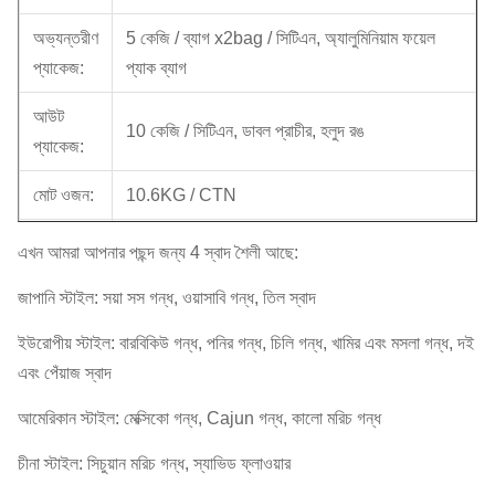
অভ্যন্তরীণ
5 কেজি / ব্যাগ x2bag / সিটিএন, অ্যালুমিনিয়াম ফয়েল
প্যাকেজ:
প্যাক ব্যাগ
আউট
10 কেজি / সিটিএন, ডাবল প্রাচীর, হলুদ রঙ
প্যাকেজ:
মোট ওজন:
10.6KG / CTN
CBM
এখন আমরা আপনার পছন্দ জন্য 4 স্বাদ শৈলী আছে:
0,03 = 0,38 * 0,28 * 0.28m
(M³):
জাপানি স্টাইল: সয়া সস গন্ধ, ওয়াসাবি গন্ধ, তিল স্বাদ
পরিমাণ:
ইউরোপীয় স্টাইল: বারবিকিউ গন্ধ, পনির গন্ধ, চিলি গন্ধ, খামির এবং মসলা গন্ধ, দই
20 '/ 40'
980/2020 / 2310ctns
এবং পেঁয়াজ স্বাদ
/ 40HQ
আমেরিকান স্টাইল: মেক্সিকো গন্ধ, Cajun গন্ধ, কালো মরিচ গন্ধ
ই এম:
পাওয়া যায়।
চীনা স্টাইল: সিচুয়ান মরিচ গন্ধ, স্যাভিড ফ্লাওয়ার
MOQ:
এক মেট্রিক টন