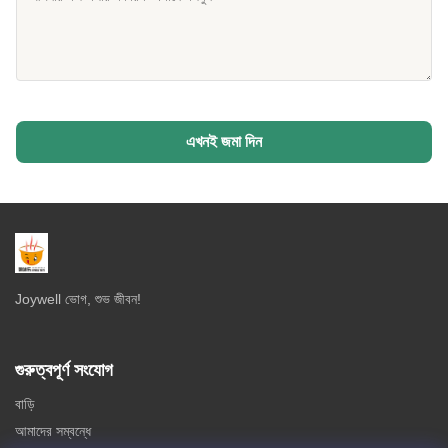
এখনই জমা দিন
Joywell ভোগ, শুভ জীবন!
গুরুত্বপূর্ণ সংযোগ
বাড়ি
আমাদের সম্বন্ধে