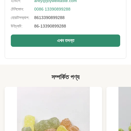
ইমেইল:
arey@joywelltaste.com
টেলিফোন:
0086 13390899288
Lead Time:
25 দিনের মধ্যে
হোয়াটসঅ্যাপ:
8613390899288
Certificate:
BRC, হালাল, HACCP, কোশার
উইচ্যাট:
86-13390899288
Falvor:
ভাসাবি, মরিচ, কজুন, রসুন, নারিকেল, স্যুই সস।
এখন তদন্ত
Shelf Life:
এক বছর
High Light:
crunchy লেপা চিনাবাদাম
,
আটা লেপা চিনাবাদাম
সম্পর্কিত পণ্য