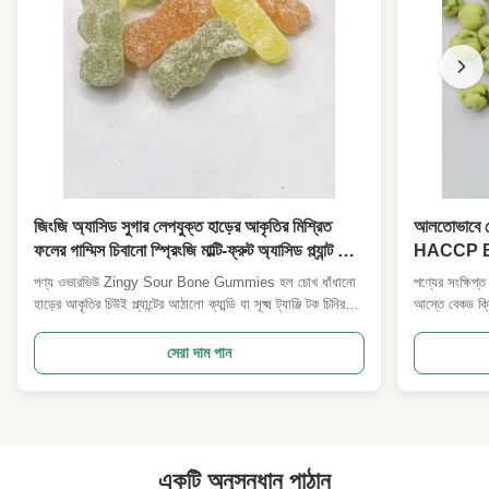
জিংজি অ্যাসিড সুগার লেপযুক্ত হাড়ের আকৃতির মিশ্রিত
আলতোভাবে বে
ফলের গাম্মিস চিবানো স্প্রিংজি মাল্টি-ফ্রুট অ্যাসিড প্ল্যান্ট গাম্মি
HACCP BRC 
স্ন্যাকস বাচ্চাদের পার্টি উপহার সুপারমার্কেটের জন্য পাইকারি
স্পাইসি স্যাভর
পণ্য ওভারভিউ Zingy Sour Bone Gummies হল চোখ ধাঁধানো
পণ্যের সংক্ষিপ্ত
সুবিধা দোকান আমদানিকারক
সুপারমার্কেট
হাড়ের আকৃতির চিউই প্ল্যান্টের আঠালো ক্যান্ডি যা সূক্ষ্ম ট্যাঞ্জি টক চিনির
আস্তে বেকড ক্রিস
আবরণে আচ্ছাদিত। প্রাকৃতিক মিশ্র ফলের ঘনত্ব দিয়ে তৈরি, প্রতিটি আঠা
থেকে তৈরি করা হ
স্তরযুক্ত স্বাদ সরবরাহ করে: তীক্ষ্ণ সতেজ টক বাইরের ভূত্বক ভিতরে নরম
পরিবর্তে কম তাপ
সেরা দাম পান
মিষ্টি বসন্ত চিবানো ফলের কোর দ্বারা সু...
ওয়াসাবি মশলা দ
একটি অনুসন্ধান পাঠান