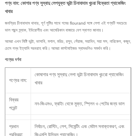
পণ্য নাম: কোশার পণ্য সুস্বাদু লেপযুক্ত ভুট্টা চিনাবাদাম খুচরা বিক্রেতা প্যাকেজিং
খাবার
জনপ্রিয় চীনাবাদাম খাবার, পূর্ণ পুষ্টির সাথে গমের flourand সঙ্গে লেপা এই পণ্যটি সবচেয়ে
ভাল পছন্দ স্ন্যাক, ইউরোপীয় এবং আমেরিকান বাজারে বেশ স্বাগত জানায়।
আমরা এখন মিষ্টি ভুট্টা, ভাসাবি, মশাল, মরিচ, রসুন, পেঁয়াজ, সয়াবিন, সয়া সস, নারিকেল, কজুন,
চেসে গন্ধ ইত্যাদি সরবরাহ করি। আমরা কাস্টমাইজড স্বাদগুলিও সমর্থন করি।
পণ্যের বর্ণনা
কোষাগার পণ্য সুস্বাদু লেপা ভুট্টা চিনাবাদাম খুচরো প্যাকেজিং
পণ্যের নাম:
খাবার
বিক্রয়
নন-জিএমও, ফ্রাইং থেকে মুক্ত, স্প্লিন ও পেটের জন্য ভাল
পয়েন্ট
প্রধান
নির্বাচন, রোস্টিং, লেপ, সিমেন্টিং এবং মেটাল সনাক্তকরণ, এবং
প্রক্রিয়া:
জিএমপি উদ্ভিদ প্যাকেজিং।