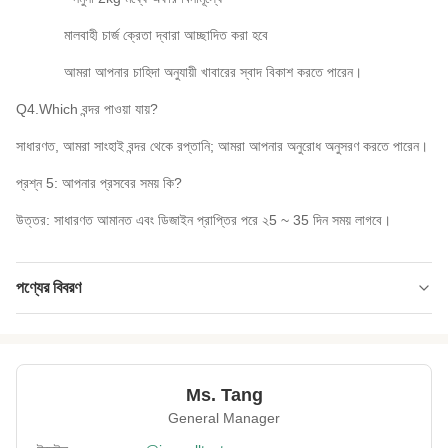
মালবাহী চার্জ ক্রেতা দ্বারা আচ্ছাদিত করা হবে
আমরা আপনার চাহিদা অনুযায়ী খাবারের স্বাদ বিকাশ করতে পারেন।
Q4.Which বন্দর পাওয়া যায়?
সাধারণত, আমরা সাংহাই বন্দর থেকে রপ্তানি; আমরা আপনার অনুরোধ অনুসরণ করতে পারেন।
প্রশ্ন 5: আপনার প্রসবের সময় কি?
উত্তর: সাধারণত আমানত এবং ডিজাইন প্রাপ্তির পরে ২5 ~ 35 দিন সময় লাগবে।
পণ্যের বিবরণ
Product Name:
কোষাগার পণ্য সুস্বাদু লেপা ভুট্টা চিনাবাদাম খুচরো প্যাকেজিং খাবার
Sample:
উপলভ্য নয়
Ms. Tang
Delivery:
সমুদ্র বা বায়ু দ্বারা
General Manager
Payment:
টি / টি, এল / সি, পেপ্যাল, ইত্যাদি।