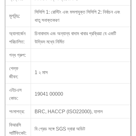
সিসিপি 1: রোস্টিং এবং মসলাযুক্ত সিসিপি 2: নির্বাচন এবং
মূলবিন্দু:
ধাতু সনাক্তকরণ
অ্যালার্জেন
চিনাবাদাম এবং অন্যান্য বাদাম খাবার প্রক্রিয়া যে একটি
পরিচালিত:
উদ্ভিদ মধ্যে নির্মিত
গন্ধ গ্রুপ:
শেল্ফ
1 ২ মাস
জীবন:
এইচএস
19041 00000
কোড:
শংসাপত্র:
BRC, HACCP (ISO22000), হালাল
বিআরসি
বি গ্রেড সঙ্গে SGS দ্বারা অডিট
সার্টিফিকেট: