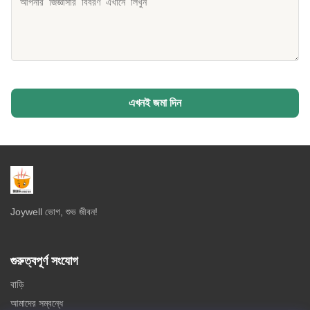
এখনই জমা দিন
Joywell ভোগ, শুভ জীবন!
গুরুত্বপূর্ণ সংযোগ
বাড়ি
আমাদের সম্বন্ধে