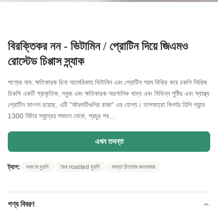
বিরক্তিকর নন - ভিটামিন / প্রোটিন দিয়ে জিএমও
রোস্টেড চিপ্পাস স্ন্যাক
পণ্যের নাম: ক্ষতিকারক চিনা আমেরিকায় ভিটামিন এবং প্রোটিন গরম বিক্রি করে চকপি সিরিজ
চিকপি একটি প্রাকৃতিক, সবুজ এবং ক্ষতিকারক অরগানিক খাদ্য এবং বিভিন্ন পুষ্টির এবং স্বাস্থ্য
প্রোটিন ফাংশন রয়েছে, এটি "মটরশুটিগুলির রাজা" এর যোগ্য। তাপমাত্রা বিপর্যয় হিলি ল্যান্ড
1300 মিটার সমুদ্রের সমতল থেকে, প্রচুর পর...
এখন তদন্ত
ট্যাগ:
শুকনো মুরগি
জৈব roasted মুরগি
খাস্তা চিতাবাঘ জলখাবার
পণ্য বিবরণ