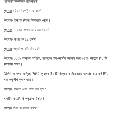
প্রায়শই জিজ্ঞাসিত প্রশ্নাবলী
প্রশ্নঃ
চাঁদের উৎপত্তি কোথায়?
উত্তরঃ চিনাপাং চীনের জিনজিয়াং থেকে।
প্রশ্ন:
1 শক্ত কাগজ জন্য ওজন কত?
উত্তরঃ সাধারণত 12 কেজি।
প্রশ্নঃ
পেমেন্ট পদ্ধতি কীভাবে?
উত্তরঃ 30% আমানত অগ্রিম, গ্রাহকের ফরওয়ার্ডার ব্যবহার করে 70% ব্যালেন্স টি / টি
চালানের আগে।
30% আমানত অগ্রিম, 70% ব্যালেন্স টি / টি বিক্রেতার বিক্রেতার ব্যবহার করে যদি BL
এর অনুলিপি ফ্যাক্স করে।
প্রশ্নঃ
কোথায় পণ্য লোড করা হবে?
একটি:
সাংহাই বা অনুরোধ হিসাবে।
প্রশ্নঃ
বীমা কে কভার করবে?