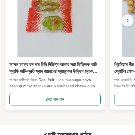
আসল ফলের রস কম চিনি বিভিন্ন আকার সয়া ভিত্তিক গামি
প্রিমিয়াম ধী
ক্যান্ডি মাল্টি-ফ্রুট স্বাদ বাচ্চাদের স্বাস্থ্যকর উদ্ভিদ স্ন্যাক
প্রোটিন শেল-ব
উপহার পাইকারি জন্য সুপারমার্কেট সুবিধা দোকান
পাইকারি জন্য
পণ্যের সংক্ষিপ্ত বিবরণ Real fruit juice low-sugar soya
পণ্য ওভারভিউ প
আমদানিকারক
bean gummy snacks are plant-based chewy gummy
উচ্চ-প্রোটিন পর
candies crafted with soya pectin as the gelling base
থেকে তৈরি। গভীর
and concentrated real fruit juice as core flavor
গ্রহণ করা, টেক্
সেরা দাম পান
source instead of artificial fruit essences. স্ট্রবেরি,
অনায়াসে তাত্ক্ষ
আম, কমলা এবং আঙ্গুর সহ বিভিন্ন প্রাকৃতিক ...
একটি অনুসন্ধান পাঠান