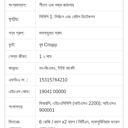
সংগ্রহস্থল:
শীতল এবং শুষ্ক জায়গায়
সিসিপি 1: নির্বাচন এবং মেটাল ডিটেকশন
মূলবিন্দু:
গন্ধ গ্রুপ:
মসলাযুক্ত স্বাদ
বুনট:
খুব Crispy
শেল্ফ জীবন:
1 ২ মাস
মানদন্ড:
নন-জিএমও, ইইউ মার্কেট
এফডিএ নং .:
15315764210
এইচএস কোড:
19041 00000
বিআরসি, এইচএসিসিপি (আইএসও 2200); আইএসও
শংসাপত্র:
900001
ভিতরের
6 কেজি / ব্যাগ x2 ব্যাগ / সিটিএন, অ্যালুমিনিয়াম ফয়েল