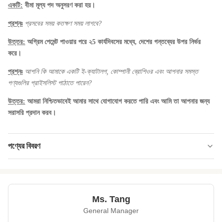
একটি:
বীমা মূল্য পদ অনুসরণ করা হয়।
প্রশ্নঃ
প্রসবের সময় কতক্ষণ সময় লাগবে?
উত্তর:
অগ্রিম পেমেন্ট পাওয়ার পরে ২5 কার্যদিবসের মধ্যে, দেশের গন্তব্যের উপর নির্ভর
করে।
প্রশ্নঃ
আপনি কি আমাকে একটি ই-ক্যাটালগ, কোম্পানী ব্রোশিওর এবং আপনার সমস্ত
পণ্যগুলির প্রাইসলিস্ট পাঠাতে পারেন?
উত্তর:
আমরা নিশ্চিতভাবেই আমার সাথে যোগাযোগ করতে পারি এবং আমি তা আপনার জন্য
সরাসরি প্রদান করব।
পণ্যের বিবরণ
Product Name:
রোস্টেড বেকন চিকপি ভিটামিন সার্টিফিকেটের সাথে জড়িত
Falvor:
কালো মরিচ, পনির, লবণাক্ত, ভাসাবি, বেকন
Ms. Tang
Delivery Way:
সমুদ্র বা বায়ু দ্বারা
General Manager