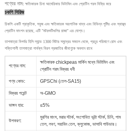
পণ্যের নাম:
ক্ষতিকারক চিনা আমেরিকায় ভিটামিন এবং প্রোটিন গরম বিক্রি করে
চকপি সিরিজ
চিকপি একটি প্রাকৃতিক, সবুজ এবং ক্ষতিকারক অরগানিক খাদ্য এবং বিভিন্ন পুষ্টির এবং স্বাস্থ্য
প্রোটিন ফাংশন রয়েছে, এটি "মটরশুটিগুলির রাজা" এর যোগ্য।
তাপমাত্রা বিপর্যয় হিলি ল্যান্ড 1300 মিটার সমুদ্রের সমতল থেকে, প্রচুর পরিমাণে রোদ এবং
শক্তিশালী তাপমাত্রা পার্থক্য বিরল প্রজাতির জীবাণুকে অবদান রাখে
ক্ষতিকারক chickpeas মার্কিন মধ্যে ভিটামিন এবং
পণ্যের নাম:
প্রোটিন গরম বিক্রয় ধনী
পণ্য কোড:
GPSChi (তেল-SA15)
বিক্রয় পয়েন্ট
অ-GMO
ভাঙ্গন হার:
≤5%
মুরগির মাংস, মরার স্টার্ক, সংশোধিত ভূট্টা স্টার্ক, চিনি, পাম
উপকরণ:
তেল, লবণ, সয়াবিন তেল, ক্লুকোজ, ভাসাবি পাউডার।