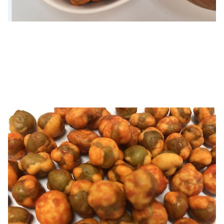
বিতরণ সময়:
30 দিনের মধ্যে (লোডিং বন্দরে: সাংহাই, চীন)
নমুনা:
সহজলভ্য