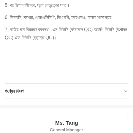
5, বড় উত্পাদনশীলতা, স্বল্প নেতৃত্বের সময়।
6, বিআরসি কোশার, এইচএসিসিপি, জিএমপি, আইএসও, হালাল শংসাপত্র
7, কঠোর মান নিয়ন্ত্রণ ব্যবস্থা।এম-কিউসি (কাঁচামাল QC) আইপি-কিউসি (উত্পাদন
QC) এফ-কিউসি (চূড়ান্ত QC)
।
পণ্যের বিবরণ
Product Name:
নন - জিএমও ক্রিস্পি শ্রীরাচ ফ্লেভার গ্রিন মটর স্ন্যাক, সুস্বাদু
জনপ্রিয় স্ন্যাক্স
Packing
বাল্ক ব্যাগ, খুচরা বিক্রেতা ব্যাগ, পোষা জার, ওএম।
Ms. Tang
Bagretailer
Bag,Pet Jar,OEM.:
General Manager