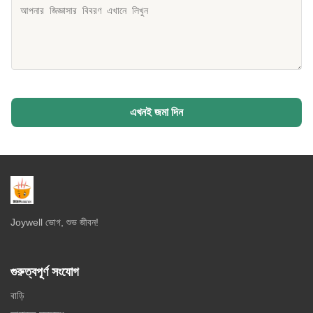
এখনই জমা দিন
Joywell ভোগ, শুভ জীবন!
গুরুত্বপূর্ণ সংযোগ
বাড়ি