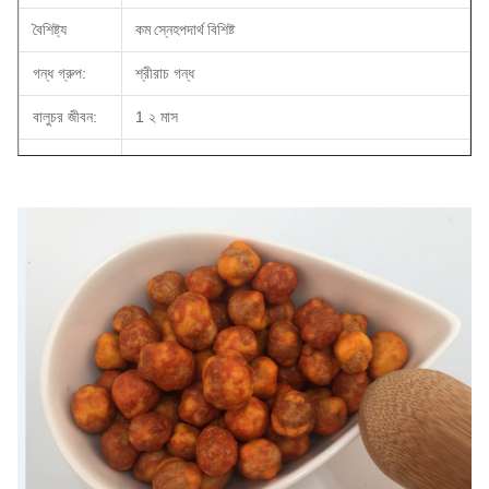
বৈশিষ্ট্য
কম স্নেহপদার্থ বিশিষ্ট
গন্ধ গ্রুপ:
শ্রীরাচ গন্ধ
বালুচর জীবন:
1 ২ মাস
সনদপত্র:
BRC, HACCP (ISO22000), হালাল, কোশার
বিআরসি
বি গ্রেড সহ এসজিএস দ্বারা নিরীক্ষিত
শংসাপত্র:
অভ্যন্তরীণ
5 কেজি / ব্যাগ এক্স 2 ব্যাগ / সিটিএন, অ্যালুমিনিয়াম ফয়েল প্যাক
প্যাকেজ:
ব্যাগ
আউট
10 কেজি / সিটিএন, ডাবল ওয়াল, হলুদ রঙ
প্যাকেজ:
ই এম:
পাওয়া যায়।
MOQ:
1X20'FCL