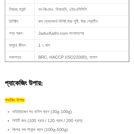
বিক্রয় পয়েন্ট
নন-জিএমও, বিআরসি, এইচএসিসিপি
বৈশিষ্ট্য
কম স্নেহপদার্থ বিশিষ্ট,
উচ্চ পুষ্টি, উচ্চ প্রোটিন
গন্ধ গ্রুপ:
JadurKathi.com বাংলাদেশের
বালুচর জীবন:
1 ২ মাস
সনদপত্র:
BRC, HACCP (ISO22000), হালাল
অভ্যন্তরীণ
5 কেজি / ব্যাগ এক্স 2 ব্যাগ / সিটিএন, অ্যালুমিনিয়াম ফয়েল
প্যাকেজ:
প্যাক ব্যাগ
প্যাকেজিং উপায়:
আউট প্যাকেজ:
10 কেজি / সিটিএন, ডাবল ওয়াল, হলুদ রঙ
প্যাকিং উপায়
ই এম:
পাওয়া যায়।
নাইট্রোজেন সহ বালিশ ব্যাগ (30g-100g)
MOQ:
1X20'FCL
পিইটি জার (100 গ্রাম / 120 গ্রাম / 200 গ্রাম)
বিতরণ সময়:
30 দিনের মধ্যে (লোডিং বন্দরে: সাংহাই, চীন)
জিপার লক স্ট্যান্ড ব্যাগ (100g-500g)