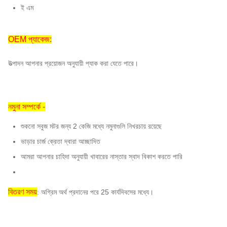
পরিশোধের শর্ত:
টি / টি, এল / সি
ই এম
নমুনা:
সহজলভ্য
OEM প্যাকেজ:
উত্পাদন আপনার প্রয়োজন অনুযায়ী প্যাক করা যেতে পারে।
নমুনা সম্পর্কে -
শুকনো সবুজ মটর জন্য 2 কেজি মধ্যে নমুনাগুলি নিখরচায় রয়েছে
ভাড়ার চার্জ ক্রেতা দ্বারা আচ্ছাদিত
আমরা আপনার চাহিদা অনুযায়ী খাবারের নাস্তার স্বাদ বিকাশ করতে পারি
বিতরণ সময়
: অগ্রিম অর্থ প্রদানের পরে 25 কার্যদিবসের মধ্যে।