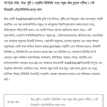
পণ্যের নাম:
উচ্চ পুষ্টি / প্রোটিন বিবিকিউ গন্ধ সবুজ মটর স্ন্যাক প্লীহা / পেট
বিআরসি এইচসিসিপির জন্য ভাল
মটর একটি traditionalতিহ্যবাহী কৃষি পণ্য হিসাবে, পুষ্টির মান নিম্নরূপ: মটর অসম্পৃক্ত ফ্যাটি 
অ্যাসিড এবং সয়া ফসফোলিপিড সমৃদ্ধ, যা ভাস্কুলার স্থিতিস্থাপকতা বজায় রাখতে পারে, 
মস্তিষ্ককে শক্তিশালী করতে এবং ফ্যাটি লিভার গঠনের প্রতিরোধ করতে পারে। এটি 
স্যাপোনিন, প্রোটেস ইনহিবিটারগুলিতেও সমৃদ্ধ is , আইসোফ্লাভোনস, মলিবেডেনাম, সেলেনিয়াম 
এবং অন্যান্য ক্যান্সার বিরোধী উপাদান, প্রোস্টেট ক্যান্সার, ত্বকের ক্যান্সার এবং প্রায় সমস্ত 
ক্যান্সারের একটি বাধা কার্যকর প্রভাব রয়েছে protein প্রোটিন এবং ফাইবার ছাড়াও, মটরশুটি 
ভিটামিন এ, ভিটামিন সি এর অন্যতম প্রধান উত্স এবং ভিটামিন কে, সেইসাথে ভিটামিন বি.পি. 
এছাড়াও স্বল্প পরিমাণে ক্যালসিয়াম, ফসফরাস, পটাসিয়াম, আয়রন, দস্তা, থায়ামিন এবং 
রাইবোফ্লাভিন সরবরাহ করে nd এবং আমাদের কারখানাটি traditionalতিহ্যবাহী নৈপুণ্য এবং 
আধুনিক কৌশলকে একত্রিত করে, আলাদা পছন্দ তৈরি করে (মূল, গরুর মাংস, ক্র্যাব রো, রসুন, 
চাইনিজ পেঁয়াজ, বিবিকিউ ইত্যাদি) পণ্যগুলি।আমরা গ্রাহকদের জন্য ওএম পরিষেবাও সরবরাহ 
করি।
উচ্চ পুষ্টি / প্রোটিন বিবিকিউ গন্ধ সবুজ মটর স্ন্যাক প্লীহা / পেট
পণ্যের নাম:
বিআরসি এইচসিসিপির জন্য ভাল