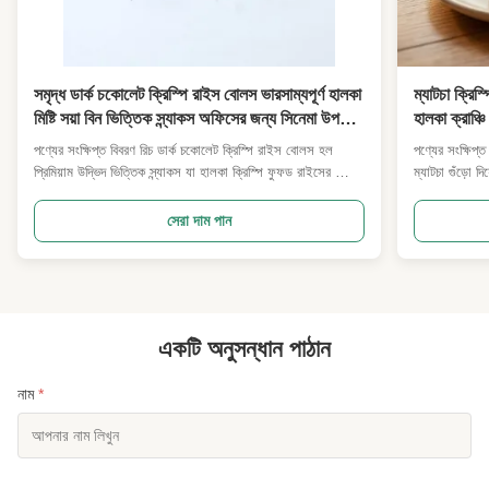
সমৃদ্ধ ডার্ক চকোলেট ক্রিস্পি রাইস বোলস ভারসাম্যপূর্ণ হালকা
ম্যাটচা ক্রিস
মিষ্টি সয়া বিন ভিত্তিক স্ন্যাকস অফিসের জন্য সিনেমা উপহার
হালকা ক্রাঞ্
বাক্স সুপারমার্কেট মিষ্টান্ন পাইকারি আমদানিকারক
নাস্তা পার্টি
পণ্যের সংক্ষিপ্ত বিবরণ রিচ ডার্ক চকোলেট ক্রিস্পি রাইস বোলস হল
পণ্যের সংক্ষিপ্ত
প্রিমিয়াম উদ্ভিদ ভিত্তিক স্ন্যাকস যা হালকা ক্রিস্পি ফুফড রাইসের কোর
ম্যাটচা গুঁড়ো দ
দিয়ে তৈরি করা হয় যা মসৃণ সমৃদ্ধ ডার্ক চকোলেট লেপ দিয়ে আবৃত,যার
যা হালকা মৃদু ম
মধ্যে সুষম মিষ্টিতা আছে, কিন্তু চর্বি নেই।এই স্ন্যাকটি পরিষ্কার সয়াবিন
মিশ্রণ তৈরি করে।
সেরা দাম পান
থেকে প্রাপ্ত কাঁচামাল দিয়ে তৈর...
প্রতিটি খালি রি
একটি অনুসন্ধান পাঠান
নাম
*