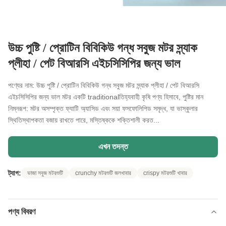
উচ্চ পুষ্টি / প্রোটিন বিবিকিউ গন্ধ সবুজ মটর স্ন্যাক
প্লীহা / পেট বিআরসি এইচসিসিপির জন্য ভাল
পণ্যের নাম: উচ্চ পুষ্টি / প্রোটিন বিবিকিউ গন্ধ সবুজ মটর স্ন্যাক প্লীহা / পেট বিআরসি
এইচসিসিপির জন্য ভাল মটর একটি traditionalতিহ্যবাহী কৃষি পণ্য হিসাবে, পুষ্টির মান
নিম্নরূপ: মটর অসম্পৃক্ত ফ্যাটি অ্যাসিড এবং সয়া ফসফোলিপিড সমৃদ্ধ, যা ভাস্কুলার
স্থিতিস্থাপকতা বজায় রাখতে পারে, মস্তিষ্ককে শক্তিশালী করত...
এখন তদন্ত
ট্যাগ:
ভাজা সবুজ মটরশুটি
crunchy মটরশুটি জলখাবার
crispy মটরশুটি খাবার
পণ্য বিবরণ