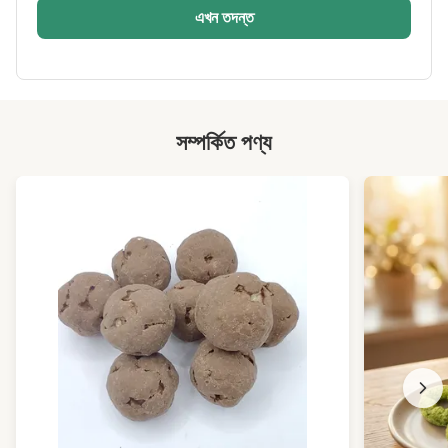
Color:
প্রাকৃতিক, হোয়াইট
এখন তদন্ত
Place Of Origin:
চীন
High Light:
ভাজা সবুজ মটরশুটি
,
crunchy মটরশুটি জলখাবার
সম্পর্কিত পণ্য