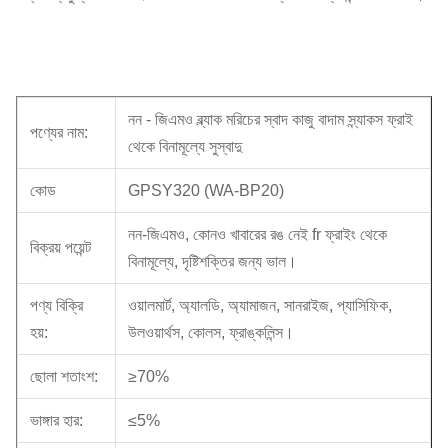
নন - জিএমও ব্ল্যাক মরিচের স্বাদ কাজু বাদাম স্ন্যাকস ফ্রাই
পণ্যের নাম:
থেকে বিনামূল্যে সুস্বাদু
কোড
GPSY320 (WA-BP20)
নন-জিএমও, কোনও খাবারের রঙ নেই fr ফ্রাইং থেকে
বিক্রয় পয়েন্ট
বিনামূল্যে, দৃষ্টিশক্তির জন্য ভাল।
পণ্য বিক্রি
ওয়ালমার্ট, অ্যালডি, অ্যামাজন, সানরাইজ, প্যাসিফিক,
হয়:
উলওয়ার্থস, কোলস, ফ্রাঙ্কলিন্স।
ছোলা শতাংশ:
≥70%
ভাঙ্গার হার:
≤5%