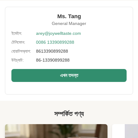
বিনামূল্যে সুস্বাদু
Certificates:
BRC, HACCP, হালাল, কোশার
Ms. Tang
General Manager
Expiration Date:
1 ২ মাস
ইমেইল:
arey@joywelltaste.com
Key Words:
কাজুবাদাম
টেলিফোন:
0086 13390899288
Packing:
বাল্ক ব্যাগ, খুচরা বিক্রেতা ব্যাগ, পোষা জার, ওএম
হোয়াটসঅ্যাপ:
8613390899288
উইচ্যাট:
86-13390899288
Type:
হিজলি বাদাম
Taste:
কালো মরিচ গন্ধ
এখন তদন্ত
Use:
খাদ্য, মানুষের ব্যবহার, স্বাস্থ্যকর স্ন্যাকস, ভোজ্য, স্যানাক্স
Age:
সব
Color:
বাদামী, ব্ল্যাক
সম্পর্কিত পণ্য
High Light:
কাশি বাদাম সুস্থ জলখাবার
,
লেপা বাদাম বাদাম