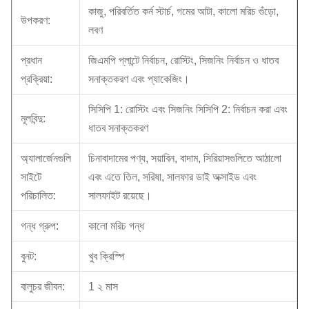
কাজু, পরিবর্তিত কর্ন স্টার্চ, গমের আটা, কালো মরিচ গুঁড়ো,
উপকরণ:
লবণ
প্রধান
জিএমপি প্লান্টে নির্বাচন, রোস্টিং, সিজনিং নির্বাচন ও ধাতব
প্রক্রিয়া:
সনাক্তকরণ এবং প্যাকেজিং।
সিসিপি 1: রোস্টিং এবং সিজনিং সিসিপি 2: নির্বাচন করা এবং
মূলবিন্দু:
ধাতব সনাক্তকরণ
অ্যালার্জেনগুলি
চিনাবাদামের পণ্য, সয়াবিন, বাদাম, সিরিয়াসগুলিতে আঠালো
সাইটে
এবং এতে তিল, সরিষা, সালফার ডাই অক্সাইড এবং
পরিচালিত:
সালফাইট রয়েছে।
গন্ধ গ্রুপ:
কালো মরিচ গন্ধ
বুনট:
খুব ক্রিস্পি
বালুচর জীবন:
1 ২ মাস