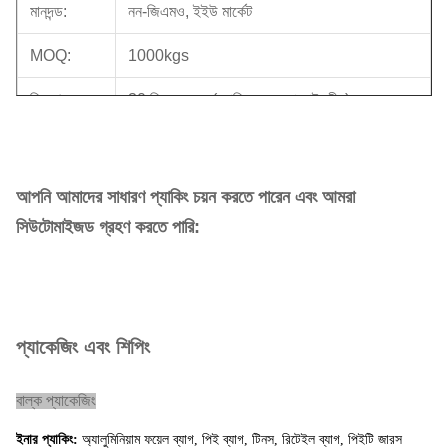
মানদন্ড:
নন-জিএমও, ইইউ মার্কেট
MOQ:
1000kgs
বিতরণ সময়:
30 দিনের মধ্যে (লোডিং বন্দরে: সাংহাই, চীন)
পরিশোধের
টি / টি, এল / সি, পেপ্যাল।
শর্ত:
আপনি আমাদের সাধারণ প্যাকিং চয়ন করতে পারেন এবং আমরা
নমুনা:
সহজলভ্য
সিউটোমাইজড গ্রহণ করতে পারি:
প্যাকেজিং এবং শিপিং
বাল্ক প্যাকেজিং
ইনার প্যাকিং:
অ্যালুমিনিয়াম ফয়েল ব্যাগ, পিই ব্যাগ, টিনস, রিটেইল ব্যাগ, পিইটি জারস