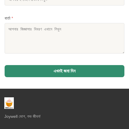
বার্তা
*
এখনই জমা দিন
Joywell ভোগ, শুভ জীবন!