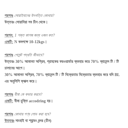
প্রশ্নঃ
সোয়াইবানের উৎপত্তি কোথায়?
উত্তরঃ সোয়াবিয়া সব চীন থেকে।
প্রশ্ন:
1 শক্ত কাগজ জন্য ওজন কত?
একটি:
N
কমপক্ষে 10-12kgs।
প্রশ্নঃ
পেমেন্ট পদ্ধতি কীভাবে?
উত্তরঃ 30% আমানত অগ্রিম, গ্রাহকের ফরওয়ার্ডার ব্যবহার করে 70% ব্যালেন্স টি / টি
চালানের আগে।
30% আমানত অগ্রিম, 70% ব্যালেন্স টি / টি বিক্রেতার বিক্রেতার ব্যবহার করে যদি BL
এর অনুলিপি ফ্যাক্স করে।
প্রশ্নঃ
বীমা কে কভার করবে?
একটি:
বীমা চুক্তি accodring হয়।
প্রশ্নঃ
কোথায় পণ্য লোড করা হবে?
উত্তরঃ
সাংহাই বা শ্যান্ডং বন্দর (চীন)