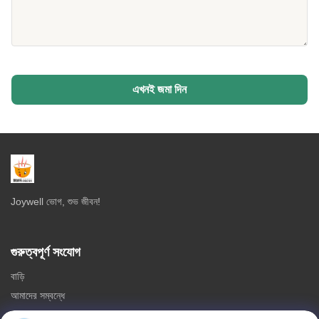
এখনই জমা দিন
Joywell ভোগ, শুভ জীবন!
গুরুত্বপূর্ণ সংযোগ
বাড়ি
আমাদের সম্বন্ধে
পণ্য