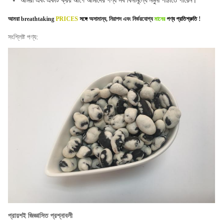
আমরা এবং একটি ক্রয় আগে আমাদের পণ্য সব বিনামূল্যে নমুনা পাঠাতে পারেন।
আমরা
breathtaking
PRICES
সঙ্গে
অসামান্য, নিরাপদ এবং নির্ভরযোগ্য
মানের
পণ্য প্রতিশ্রুতি
!
সংশ্লিষ্ট পণ্য:
প্রায়শই জিজ্ঞাসিত প্রশ্নাবলী