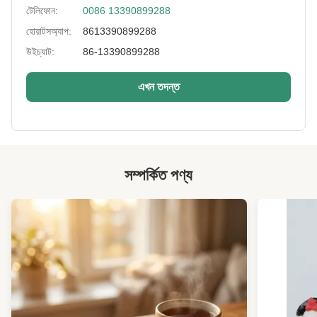
টেলিফোন:
0086 13390899288
Storage:
শীতল এবং শুষ্ক জায়গায়, সূর্যালোক ছাড়া
হোয়াটসঅ্যাপ:
8613390899288
উইচ্যাট:
86-13390899288
Key Words:
লবণাক্ত সবুজ মটরশুটি
Private Label:
এখনে
এখন তদন্ত
Shelf Life:
১২ মাসের
High Light:
সয়াবিনে স্যানা শিম
,
সয়াবিনের খাবারের ভাত
সম্পর্কিত পণ্য