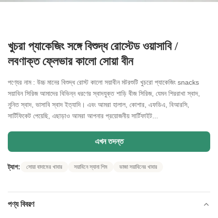
খুচরা প্যাকেজিং সঙ্গে বিশুদ্ধ রোস্টেড ওয়াসাবি /
লবণাক্ত ফ্লেভার কালো সোয়া বীন
পণ্যের নাম : উচ্চ মানের বিশুদ্ধ রোস্ট কালো সয়াবীন মটরশুটি খুচরো প্যাকেজিং snacks
সয়াবিন সিরিজ আমাদের বিভিন্ন ধরণের স্বাদযুক্ত শাড়ি বীজ সিরিজ, যেমন শিররাখা স্বাদ,
নুনিত স্বাদ, ভাসাবি স্বাদ ইত্যাদি। এবং আমরা হালাল, কোশার, এফডিএ, বিআরসি,
সার্টিফিকেট পেয়েছি, এছাড়াও আমরা আপনার প্রয়োজনীয় সার্টিফাইট...
এখন তদন্ত
ট্যাগ:
সোয়া বাদামের খাবার
সয়াবিনে স্যানা শিম
ভাজা সয়াবিনের খাবার
পণ্য বিবরণ