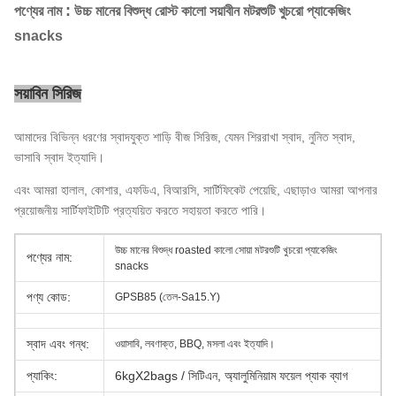
:
পণ্যের নাম
উচ্চ মানের বিশুদ্ধ রোস্ট কালো সয়াবীন মটরশুটি খুচরো প্যাকেজিং
snacks
সয়াবিন সিরিজ
আমাদের বিভিন্ন ধরণের স্বাদযুক্ত শাড়ি বীজ সিরিজ, যেমন শিররাখা স্বাদ, নুনিত স্বাদ,
ভাসাবি স্বাদ ইত্যাদি।
এবং আমরা হালাল, কোশার, এফডিএ, বিআরসি, সার্টিফিকেট পেয়েছি, এছাড়াও আমরা আপনার
প্রয়োজনীয় সার্টিফাইটিটি প্রত্যয়িত করতে সহায়তা করতে পারি।
উচ্চ মানের বিশুদ্ধ roasted কালো সোয়া মটরশুটি খুচরো প্যাকেজিং
পণ্যের নাম:
snacks
পণ্য কোড:
GPSB85 (তেল-Sa15.Y)
স্বাদ এবং গন্ধ:
ওয়াসাবি, লবণাক্ত, BBQ, মসলা এবং ইত্যাদি।
প্যাকিং:
6kgX2bags / সিটিএন, অ্যালুমিনিয়াম ফয়েল প্যাক ব্যাগ