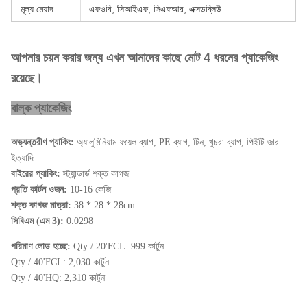
মূল্য মেয়াদ:
এফওবি, সিআইএফ, সিএফআর, এক্সডব্লিউ
পেমেন্ট মেয়াদ:
টি / টি, এল / সি, ডি / পি
আপনার চয়ন করার জন্য এখন আমাদের কাছে মোট 4 ধরনের প্যাকেজিং
পোর্ট:
সাংহাই
রয়েছে।
সর্বনিম্ন ক্রম:
1 মেট্রিক টন
বাল্ক প্যাকেজিং
একক দাম:
হালনাগাদ
ডেলিভারি সময়:
25 কর্মদিবসের মধ্যে
অভ্যন্তরীণ প্যাকিং:
অ্যালুমিনিয়াম ফয়েল ব্যাগ, PE ব্যাগ, টিন, খুচরা ব্যাগ, পিইটি জার
ইত্যাদি
বাইরের প্যাকিং:
স্ট্যান্ডার্ড শক্ত কাগজ
প্রতি কার্টন ওজন:
10-16 কেজি
শক্ত কাগজ মাত্রা:
38 * 28 * 28cm
সিবিএম (এম 3):
0.0298
পরিমাণ লোড হচ্ছে:
Qty / 20'FCL: 999 কার্টুন
Qty / 40'FCL: 2,030 কার্টুন
Qty / 40'HQ: 2,310 কার্টুন