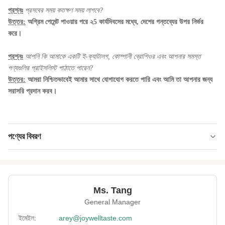
প্রশ্নঃ
প্রসবের সময় কতক্ষণ সময় লাগবে?
উত্তর:
অগ্রিম পেমেন্ট পাওয়ার পরে ২5 কার্যদিবসের মধ্যে, দেশের গন্তব্যের উপর নির্ভর
করে।
প্রশ্নঃ
আপনি কি আমাকে একটি ই-ক্যাটালগ, কোম্পানী ব্রোশিওর এবং আপনার সমস্ত
পণ্যগুলির প্রাইসলিস্ট পাঠাতে পারেন?
উত্তর:
আমরা
নিশ্চিতভাবেই আমার সাথে যোগাযোগ করতে পারি এবং আমি তা আপনার জন্য
সরাসরি প্রদান করব।
পণ্যের বিবরণ
Product Name:
উচ্চ মানের বিশুদ্ধ roasted কালো সোয়া মটরশুটি খুচরো
প্যাকেজিং snacks
Lead Time:
প্রায় 25 কাজের দিন
Ms. Tang
General Manager
Delivery:
সমুদ্র বা বায়ু দ্বারা
ইমেইল:
arey@joywelltaste.com
Flavor:
ওয়াসাবি, সয়াবিন, BBQ, মসলাযুক্ত।