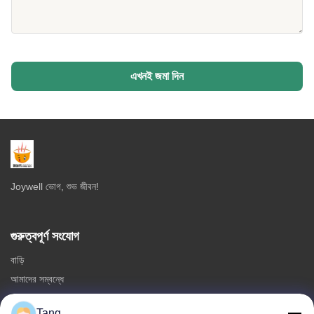
এখনই জমা দিন
Joywell ভোগ, শুভ জীবন!
গুরুত্বপূর্ণ সংযোগ
বাড়ি
আমাদের সম্বন্ধে
পণ্য
Tang