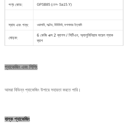
পণ্য কোড:
GPSB85 (তেল- Sa15.Y)
স্বাদ এবং গন্ধ:
ওয়াসাবি, সল্টেড, বিবিকিউ, মশলাদার ইত্যাদি
6 কেজি এক্স 2 ব্যাগস / সিটিএন, অ্যালুমিনিয়াম ফয়েল প্যাক
মোড়ক:
ব্যাগ
মূল্য পদ:
এফওবি, সিআইএফ, সিএফআর, এক্সডাব্লু
প্রদানের মেয়াদ:
টি / টি, এল / সি, ডি / পি
প্যাকেজিং এবং শিপিং
বন্দর:
সাংহাই
সর্বনিম্ন ক্রম:
1 মেট্রিক টন
আমরা বিভিন্ন প্যাকেজিং উপায়ে সহায়তা করতে পারি।
একক দাম:
হালনাগাদ
বিতরণের সময়:
25 কার্যদিবসের মধ্যে
বাল্ক প্যাকেজিং