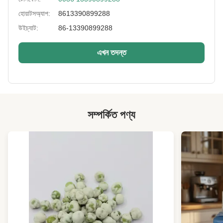
Payment:
টি / টি, এল / সি, পেপ্যাল
হোয়াটসঅ্যাপ:
8613390899288
উইচ্যাট:
86-13390899288
Flavor:
ওয়াসাবি, সল্টেড, বিবিকিউ, মশলাদার।
Storage:
কুল অ্যান্ড ড্রাই প্লেসে
এখন তদন্ত
Key Words:
কালো মটরশুটি স্ন্যাকস
Private Label:
avaliable
High Light:
সোয়া বাদামের খাবার
,
ভাজা সয়াবিনের খাবার
সম্পর্কিত পণ্য