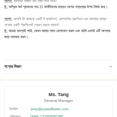
প্রশ্ন:
প্রসবের সময়টি কত সময় নিতে পারে?
উ:
অগ্রিম অর্থ প্রদানের পরে 25 কার্যদিবসের মধ্যেও দেশের গন্তব্যের উপর নির্ভর করে।
প্রশ্ন:
আপনি কি আমাকে একটি ই-ক্যাটালগ, কোম্পানির ব্রোশিওর এবং আপনার সমস্ত
পণ্যের একটি প্রিসিলেস্ট প্রেরণ করতে পারেন?
উ:
আমরা অবশ্যই পারি, কেবল আমার সাথে যোগাযোগ করুন এবং আমি এখনই এটি আপনার
জন্য সরবরাহ করব।
পণ্যের বিবরণ
Product Name:
ফাইটোকেমিক্যালস / ভিটামিন / খনিজ সয়া স্ন্যাক্স লেপযুক্ত
ওয়াসাবি সম্পূর্ণ পুষ্টি ই এম পরিষেবাটি উপল
Shelf Life:
এক বছর
Ms. Tang
General Manager
Lead Time:
25 কার্যদিবসের মধ্যে
ইমেইল:
arey@joywelltaste.com
Delivery:
সমুদ্র বা বায়ু দ্বারা
টেলিফোন:
0086 13390899288