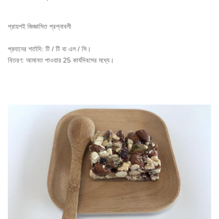
প্রায়শই জিজ্ঞাসিত প্রশ্নাবলী
প্রদানের শর্তাদি: টি / টি বা এল / সি।
বিতরণ: আমানত পাওয়ার 25 কার্যদিবসের মধ্যে।