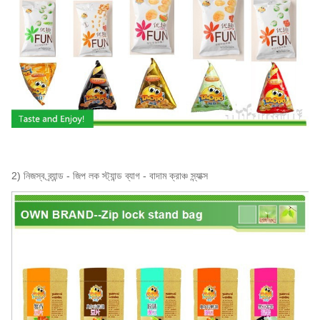
ই এম
সহজলভ্য
MOQ:
1000kgs
বিতরণ সময়
25 কার্যদিবসের মধ্যে (লোডিং বন্দরে: সাংহাই, চীন)
পরিশোধের শর্ত
টি / টি, এল / সি
নমুনা
সহজলভ্য
2) নিজস্ব ব্র্যান্ড - জিপ লক স্ট্যান্ড ব্যাগ - বাদাম ক্রাঞ্চ স্ন্যাক্স