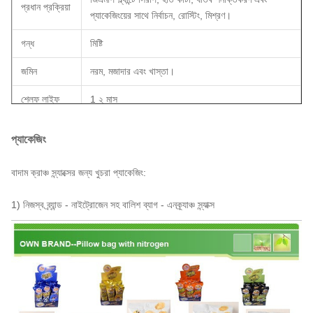
প্রধান প্রক্রিয়া
প্যাকেজিংয়ের সাথে নির্বাচন, রোস্টিং, মিশ্রণ।
গন্ধ
মিষ্টি
জমিন
নরম, মজাদার এবং খাস্তা।
শেল্ফ লাইফ
1 ২ মাস
মানদন্ড
নন-জিএমও, ইইউ মার্কেট
প্যাকেজিং
বিআরসি, এইচএসিসিপি (আইএসও); আইএসও9001, এফডিএ
সনদপত্র
পরিদর্শন।
বাদাম ক্রাঞ্চ স্ন্যাক্সের জন্য খুচরা প্যাকেজিং:
জৈব
না
1) নিজস্ব ব্র্যান্ড - নাইট্রোজেন সহ বালিশ ব্যাগ - এন
ক্র্যাঞ্চ স্ন্যাক্স
অভ্যন্তরীণ
5 কেজি / ব্যাগ এক্স 2 ব্যাগ / সিটিএন, অ্যালুমিনিয়াম ফয়েল
প্যাকেজ
প্যাক ব্যাগ
প্যাকেজ আউট
10 কেজি / সিটিএন, ডাবল ওয়াল, হলুদ রঙ
মোট ওজন
10.6KG / CTN