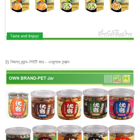
3) নিজস্ব ব্র্যান্ড-পিইটি জার - এন
ক্র্যাঞ্চ স্ন্যাক্স