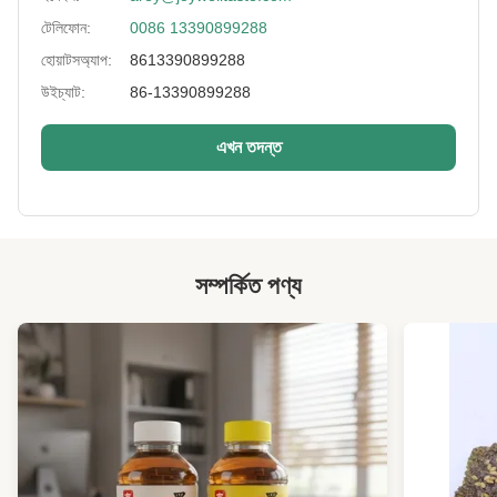
Packaging:
বাল্ক প্যাকিং এবং খুচরা প্যাকিং
টেলিফোন:
0086 13390899288
Texture:
ক্রিস্পি অ্যাসর্ডেড বাদামের ক্রাচ
হোয়াটসঅ্যাপ:
8613390899288
উইচ্যাট:
86-13390899288
Type:
প্রাকৃতিক স্বাস্থ্যকর নাস্তা
Taste:
মিষ্টি
এখন তদন্ত
Storage Ways:
শীতল অবস্থায় রাখা
Color:
রঙিন
Sample:
2 কেজি মধ্যে বিনামূল্যে
সম্পর্কিত পণ্য
High Light:
মিশ্র বাদাম ক্লাস্টার
,
crunchy বাদাম ক্লাস্টার