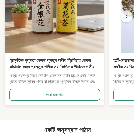
প্রাকৃতিক সুস্থতা ভেষজ স্বাস্থ্য পানীয় প্রিমিয়াম ভেষজ
মাল্টি-লেয়ার
কাঁচামাল সহজ প্রস্তুত পানীয় সয়া ভিত্তিক উদ্ভিদ পানীয়
লবণীয় সয়াবি
দৈনিক স্বাস্থ্যের জন্য অফিস উপহার সুপারমার্কেট পাইকারি
দেখা সুপারমা
পণ্যের সংক্ষিপ্ত বিবরণ নেচারাল ওয়েলনেস হার্বাল ড্রিংক একটি হালকা
পণ্যের সংক্ষিপ্ত
আমদানিকারক
পুষ্টিকর উদ্ভিদ স্বাস্থ্য পানীয় যা প্রিমিয়াম প্রাকৃতিক উদ্ভিদ নির্যাস এবং
প্রিমিয়াম স্তরয
সুষম সয়াবিন বেসের সাথে মিশ্রিত।নির্বাচিত উচ্চমানের পরিষ্কার উদ্ভিজ্জ
সবজি দিয়ে স্যান
কাঁচামালগুলি উচ্চ তাপমাত্রায় ধ্বংস ছাড়াই মূল সক্রিয় উদ্ভিজ্জ পুষ্টিগুলি
স্তর কাঠামো দ্ব
সেরা দাম পান
ধরে রাখতে নিম...
বেকিং প্রযুক্তি 
একটি অনুসন্ধান পাঠান