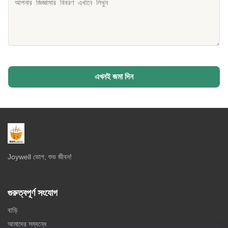
এখনই জমা দিন
Joywell ভোগ, শুভ জীবন!
গুরুত্বপূর্ণ সংযোগ
বাড়ি
আমাদের সম্বন্ধে