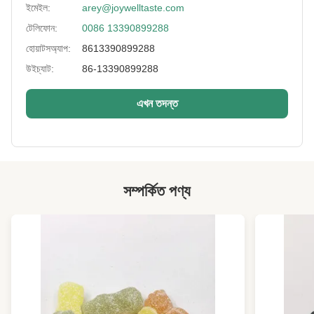
ইমেইল:
arey@joywelltaste.com
Lead Time:
প্রায় 25 কাজের দিন
টেলিফোন:
0086 13390899288
Certificates:
BRC, HACCP, হালাল, কোশার
হোয়াটসঅ্যাপ:
8613390899288
উইচ্যাট:
86-13390899288
Sample:
2 কেজি মধ্যে বিনামূল্যে
Discount:
উপলভ্য নয়
এখন তদন্ত
High Light:
শুকনো মুরগি
,
জৈব roasted মুরগি
সম্পর্কিত পণ্য