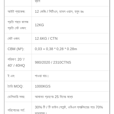
ব্যাগ
আউট প্যাকেজ:
12 কেজি / সিটিএন, ডাবল ওয়াল, হলুদ রঙ
প্রতি শক্ত কাগজ
12KG
প্রতি নেট ওজন:
মোট ওজন:
12.6KG / CTN
CBM (M³):
0,03 = 0,38 * 0,28 * 0.28m
পরিমাণ: 20 '/
980/2020 / 2310CTNS
40' / 40HQ
ই এম:
পাওয়া যায়।
তৈরি MOQ:
1000KGS
ডেলিভারি সময়:
আমানত গ্রহণের 25 দিনের মধ্যে
30% টি / টি ডাউন পেমেন্ট, ওবিএল ফ্যাক্সিংয়ের পরে 70%
পরিশোধের শর্ত:
ভারসাম্য।