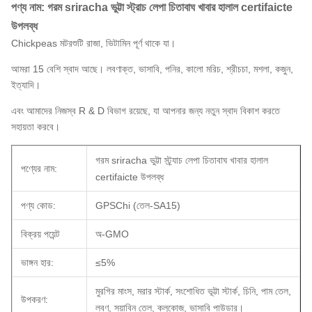
পণ্য নাম: গরম sriracha ভুট্টা স্ট্রাচ লেপা চিতাবাঘ খাবার হালাল certifaicte
উপলব্ধ
Chickpeas মটরশুটি রাজা, ভিটামিন পূর্ণ থাকে যা।
আমরা 15 বেশি স্বাদ আছে। লবণাক্ত, ভাসাবি, পনির, কালো মরিচ, শ্রীচচা, মশলা, কজুন,
ইত্যাদি।
এবং আমাদের নিজস্ব R & D বিভাগ রয়েছে, যা আপনার জন্য নতুন স্বাদ বিকাশ করতে
সহায়তা করবে।
গরম sriracha ভুট্টা স্ট্র্যাচ লেপা চিতাবাঘ খাবার হালাল
পণ্যের নাম:
certifaicte উপলব্ধ
পণ্য কোড:
GPSChi (তেল-SA15)
বিক্রয় পয়েন্ট
অ-GMO
ভাঙ্গন হার:
≤5%
মুরগির মাংস, মরার স্টার্ক, সংশোধিত ভূট্টা স্টার্ক, চিনি, পাম তেল,
উপকরণ:
লবণ, সয়াবিন তেল, ক্লুকোজ, ভাসাবি পাউডার।