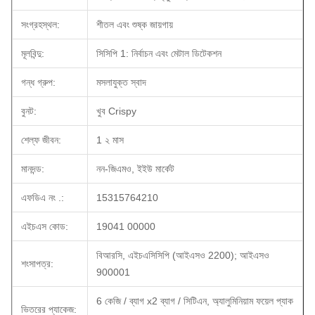
সংগ্রহস্থল:
শীতল এবং শুষ্ক জায়গায়
মূলবিন্দু:
সিসিপি 1: নির্বাচন এবং মেটাল ডিটেকশন
গন্ধ গ্রুপ:
মসলাযুক্ত স্বাদ
বুনট:
খুব Crispy
শেল্ফ জীবন:
1 ২ মাস
মানদন্ড:
নন-জিএমও, ইইউ মার্কেট
এফডিএ নং .:
15315764210
এইচএস কোড:
19041 00000
বিআরসি, এইচএসিসিপি (আইএসও 2200); আইএসও
শংসাপত্র:
900001
6 কেজি / ব্যাগ x2 ব্যাগ / সিটিএন, অ্যালুমিনিয়াম ফয়েল প্যাক
ভিতরের প্যাকেজ: