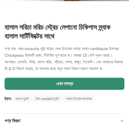
হালাল সরিচা মরিচ স্ট্রেচ লেপানো চিকিপাস স্ন্যাক
হালাল সার্টিফিক্টের সাথে
পণ্য নাম: গরম sriracha ভুট্টা স্ট্রাচ লেপা চিতাবাঘ খাবার হালাল certifaicte উপলব্ধ
Chickpeas মটরশুটি রাজা, ভিটামিন পূর্ণ থাকে যা। আমরা 15 বেশি স্বাদ আছে।
লবণাক্ত, ভাসাবি, পনির, কালো মরিচ, শ্রীচচা, মশলা, কজুন, ইত্যাদি। এবং আমাদের নিজস্ব
R & D বিভাগ রয়েছে, যা আপনার জন্য নতুন স্বাদ বিকাশ করতে সহায়তা ক...
এখন তদন্ত
ট্যাগ:
শুকনো মুরগি
জৈব roasted মুরগি
খাস্তা চিতাবাঘ জলখাবার
পণ্য বিবরণ