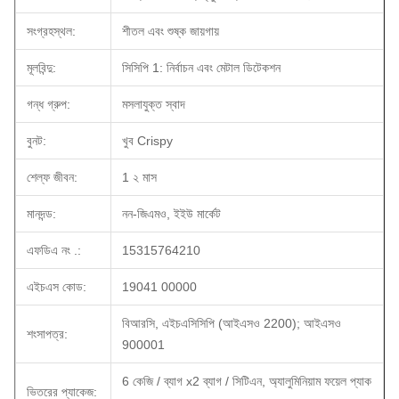
সংগ্রহস্থল:
শীতল এবং শুষ্ক জায়গায়
মূলবিন্দু:
সিসিপি 1: নির্বাচন এবং মেটাল ডিটেকশন
গন্ধ গ্রুপ:
মসলাযুক্ত স্বাদ
বুনট:
খুব Crispy
শেল্ফ জীবন:
1 ২ মাস
মানদন্ড:
নন-জিএমও, ইইউ মার্কেট
এফডিএ নং .:
15315764210
এইচএস কোড:
19041 00000
বিআরসি, এইচএসিসিপি (আইএসও 2200); আইএসও
শংসাপত্র:
900001
6 কেজি / ব্যাগ x2 ব্যাগ / সিটিএন, অ্যালুমিনিয়াম ফয়েল প্যাক
ভিতরের প্যাকেজ: