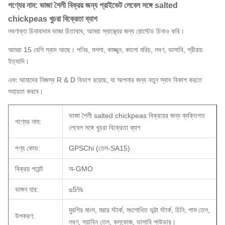
পণ্যের নাম: ভাজা শৈলী বিক্রয় জন্য প্রাইভেট লেবেল সঙ্গে salted
chickpeas খুচরা বিক্রেতা ব্যাগ
লবণাক্ত চিনাবাদাম ভাজা চিতাবাঘ, আমরা স্বাস্থ্যের জন্য রোস্টেড চিনাও করি।
আমরা 15 বেশি স্বাদ আছে। পনির, মশলা, কাজ্জুন, কালো মরিচ, লবণ, ভাসাবি, শ্রীরাচ
ইত্যাদি।
এবং আমাদের নিজস্ব R & D বিভাগ রয়েছে, যা আপনার জন্য নতুন স্বাদ বিকাশ করতে
সহায়তা করবে।
ভাজা শৈলী salted chickpeas বিক্রয়ের জন্য ব্যক্তিগত
পণ্যের নাম:
লেবেল সঙ্গে খুচরা বিক্রেতা ব্যাগ
পণ্য কোড:
GPSChi (তেল-SA15)
বিক্রয় পয়েন্ট
অ-GMO
ভাঙ্গন হার:
≤5%
মুরগির মাংস, মরার স্টার্ক, সংশোধিত ভূট্টা স্টার্ক, চিনি, পাম তেল,
উপকরণ:
লবণ, সয়াবিন তেল, ক্লুকোজ, ভাসাবি পাউডার।