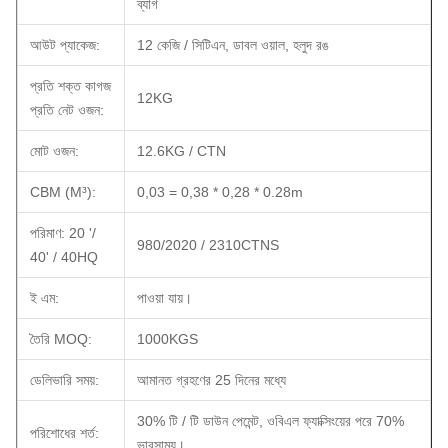
ব্যাগ
আউট প্যাকেজ:
12 কেজি / সিটিএন, ডাবল ওয়াল, হলুদ রঙ
প্রতি শক্ত কাগজ
12KG
প্রতি নেট ওজন:
মোট ওজন:
12.6KG / CTN
CBM (M³):
0,03 = 0,38 * 0,28 * 0.28m
পরিমাণ: 20 '/
980/2020 / 2310CTNS
40' / 40HQ
ই এম:
পাওয়া যায়।
তৈরি MOQ:
1000KGS
ডেলিভারি সময়:
আমানত গ্রহণের 25 দিনের মধ্যে
30% টি / টি ডাউন পেমেন্ট, ওবিএল ফ্যাক্সিংয়ের পরে 70%
পরিশোধের শর্ত:
ভারসাম্য।