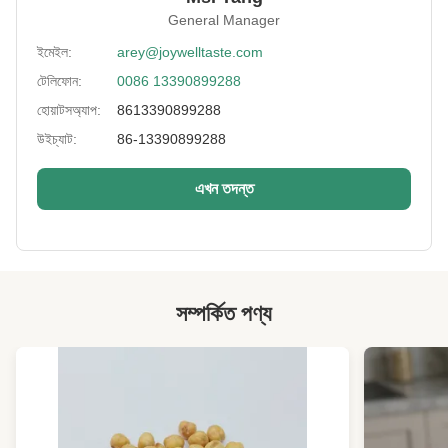
General Manager
Delivery Way:
সমুদ্র বা বায়ু দ্বারা
ইমেইল:
arey@joywelltaste.com
Lead Time:
প্রায় 25 কাজের দিন
টেলিফোন:
0086 13390899288
Certificates:
BRC, HACCP, হালাল, কোশার
হোয়াটসঅ্যাপ:
8613390899288
উইচ্যাট:
86-13390899288
Sample:
2 কেজি মধ্যে বিনামূল্যে
Discount:
উপলভ্য নয়
এখন তদন্ত
High Light:
শুকনো মুরগি
,
জৈব roasted মুরগি
সম্পর্কিত পণ্য