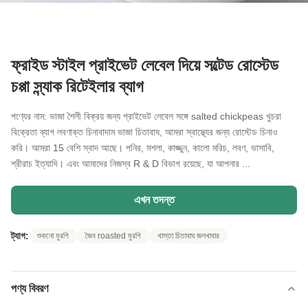
ফ্রাইড স্টাইল প্রাইভেট লেবেল দিয়ে সল্টেড রোস্টেড
চপ্পা স্ন্যাক রিটেইলার ব্যাগ
পণ্যের নাম: ভাজা শৈলী বিক্রয় জন্য প্রাইভেট লেবেল সঙ্গে salted chickpeas খুচরা
বিক্রেতা ব্যাগ লবণাক্ত চিনাবাদাম ভাজা চিতাবাঘ, আমরা স্বাস্থ্যের জন্য রোস্টেড চিনাও
করি। আমরা 15 বেশি স্বাদ আছে। পনির, মশলা, কাজ্জুন, কালো মরিচ, লবণ, ভাসাবি,
শ্রীরাচ ইত্যাদি। এবং আমাদের নিজস্ব R & D বিভাগ রয়েছে, যা আপনার ...
এখন তদন্ত
ট্যাগ:
শুকনো মুরগি
জৈব roasted মুরগি
খাস্তা চিতাবাঘ জলখাবার
পণ্য বিবরণ