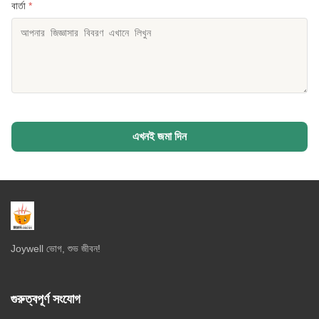
বার্তা
*
এখনই জমা দিন
Joywell ভোগ, শুভ জীবন!
গুরুত্বপূর্ণ সংযোগ