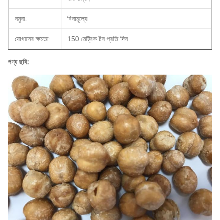
নমুনা:
বিনামূল্যে
যোগানের ক্ষমতা:
150 মেট্রিক টন প্রতি দিন
পণ্য ছবি: