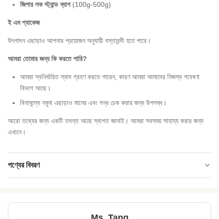
জিপার লক স্ট্যান্ড ব্যাগ
(100g-500g)
ই এম প্যাকেজ
উৎপাদন এছাড়াও আপনার প্রয়োজন অনুযায়ী বস্তাবন্দী হতে পারে।
আমরা তোমার জন্য কি করতে পারি?
আমরা স্বনির্ধারিত স্বাদ গ্রহণ করতে পারেন, কারণ আমরা আমাদের নিজস্ব গবেষণা
বিভাগ আছে।
বিনামূল্যে নমুনা এছাড়াও মানের এবং গন্ধ চেক করার জন্য উপলব্ধ।
আরো তথ্যের জন্য একটি তদন্ত আছে স্বাগত জানাই। আমরা সবসময় সাহায্য করার জন্য
এখানে।
পণ্যের বিবরণ
Product Name:
ভাজা শৈলী salted chickpeas বিক্রয়ের জন্য ব্যক্তিগত
লেবেল সঙ্গে খুচরা বিক্রেতা ব্যাগ
Shelf Life:
১২ মাসের
Ms. Tang