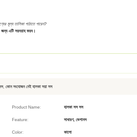
ের মূল্য তালিকা পাঠাতে পারেন?
 জন্য এটি সরবরাহ করব।
সস
,
কোন সংযোজন নেই হালকা সয়া সস
Product Name:
হালকা সস সস
Feature:
সাধারণ, ভেগানস
Color:
কালো