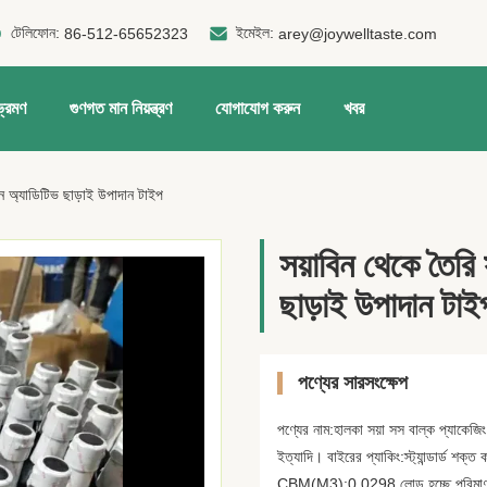
টেলিফোন:
ইমেইল:
86-512-65652323
arey@joywelltaste.com
ভ্রমণ
গুণগত মান নিয়ন্ত্রণ
যোগাযোগ করুন
খবর
ন অ্যাডিটিভ ছাড়াই উপাদান টাইপ
সয়াবিন থেকে তৈরি
ছাড়াই উপাদান টাই
পণ্যের সারসংক্ষেপ
পণ্যের নাম:হালকা সয়া সস বাল্ক প্যাকেজিং 
ইত্যাদি। বাইরের প্যাকিং:স্ট্যান্ডার্ড 
CBM(M3):0.0298 লোড হচ্ছে পরিমাণ:প