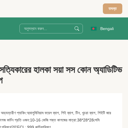
তদন্ত
Bengali
 সত্যিকারের হালকা সয়া সস কোন অ্যাডিটিভ
প
অভ্যন্তরীণ প্যাকিং:অ্যালুমিনিয়াম ফয়েল ব্যাগ, পিই ব্যাগ, টিন, খুচরা ব্যাগ, পিইটি জার
শক্ত কাগজ কার্টন প্রতি ওজন:10-16 কেজি শক্ত কাগজের মাত্রা:38*28*28সেমি
রিমাণ/20'FCL: 999 কার্টনপরিমাণ...