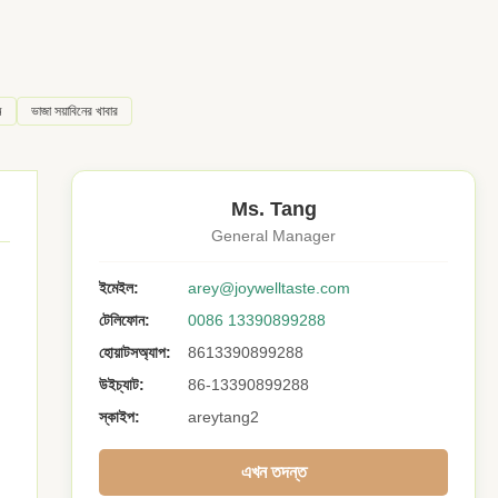
ম
ভাজা সয়াবিনের খাবার
Ms. Tang
General Manager
ইমেইল:
arey@joywelltaste.com
টেলিফোন:
0086 13390899288
হোয়াটসঅ্যাপ:
8613390899288
উইচ্যাট:
86-13390899288
স্কাইপ:
areytang2
এখন তদন্ত