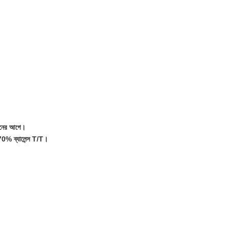
লানের আগে।
 70% ব্যালেন্স T/T।