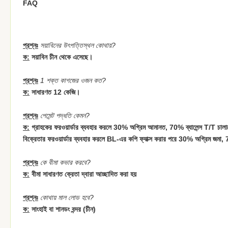
FAQ
প্রশ্নঃ
সয়াবিনের উৎপত্তিস্থল কোথায়?
ক:
সয়াবিন চীন থেকে এসেছে।
প্রশ্নঃ
1 শক্ত কাগজের ওজন কত?
ক:
সাধারণত 12 কেজি।
প্রশ্নঃ
পেমেন্ট পদ্ধতি কেমন?
ক:
গ্রাহকের ফরওয়ার্ডার ব্যবহার করলে 30% অগ্রিম আমানত, 70% ব্যালেন্স T/T চা
বিক্রেতার ফরওয়ার্ডার ব্যবহার করলে BL-এর কপি ফ্যাক্স করার পরে 30% অগ্রিম জমা,
প্রশ্নঃ
কে বীমা কভার করবে?
ক:
বীমা সাধারণত ক্রেতা দ্বারা আচ্ছাদিত করা হয়
প্রশ্নঃ
কোথায় মাল লোড হবে?
ক:
সাংহাই বা শানডং বন্দর (চীন)