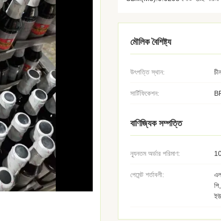
মৌলিক বৈশিষ্ট্য
উৎপত্তি স্থান:
চী
সার্টিফিকেশন:
B
বাণিজ্যিক সম্পত্তি
ন্যূনতম অর্ডার পরিমাণ:
1
পেমেন্ট শর্তাবলী:
এল
পি,
ইউ