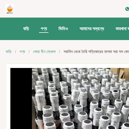
বাড়ি
পণ্য
ভিডিও
আমাদের সম্বন্ধে
কারখানা 
বাড়ি
/
পণ্য
/
সোয়া বীন স্নেকস
/
সয়াবিন থেকে তৈরি সত্যিকারের হালকা সয়া সস কো