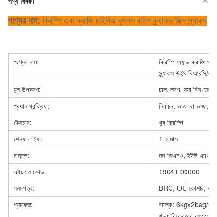
পণ্য বিবরণ
পণ্যের নাম:
ক্রিস্পি এবং ক্রাঞ্চি চাইনিজ বুগলস রাইস ক্র্যাকার মিক্স স্ন্যাকস
পণ্যের নাম:
ক্রিস্পি অ্যান্ড ক্রাঞ্চি 
স্ন্যাকস উইথ বিআরসি/এইচ
মূল উপকরণ:
চাল, লবণ, সয়া বিন তেল, ভুট
প্রধান প্রক্রিয়া:
নির্বাচন, ভাজা বা ভাজা, স
টেক্সচার:
খুব ক্রিস্পি
শেলফ লাইফ:
1 ২ মাস
মানদন্ড:
নন-জিএমও, ইইউ এবং মার্ক
এইচএস কোড:
19041 00000
সনদপত্র:
BRC, OU কোশার, হা
প্যাকেজ:
বাল্কে: 6kgx2bag/CTN, অ
খুচরা বিক্রেতার ব্যাগে: ফিল্