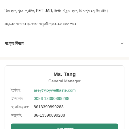
ফিল্ম ব্যাগ, খুচরা প্যাকিং, PET JAR, জিপার স্ট্যান্ড ব্যাগ, ডিসপ্লে বক্স, ইত্যাদি।
এছাড়াও আপনার প্রয়োজন অনুযায়ী প্যাক করা যেতে পারে.
পণ্যের বিবরণ
Shelf Life:
1 ২ মাস
Packaging:
বাল্ক, খুচরা ব্যাগ, ক্যান (টিনস), এবং তাই।
Ms. Tang
Processing Type:
বেকড, ভাজা, হাতে তৈরি, স্বাদ, রঙিন
General Manager
Flavor:
স্বাদযুক্ত, মশলাদার, মেক্সিকান লাল মরিচ, মিষ্টি, মশলা এবং ভেষজ
ইমেইল:
arey@joywelltaste.com
মিশ্রিত করুন
টেলিফোন:
0086 13390899288
Storage:
শীতল শুষ্ক স্থানে রাখুন
হোয়াটসঅ্যাপ:
8613390899288
উইচ্যাট:
86-13390899288
HS Code:
1904100000
High Light:
মশলাদার বুগলসের চাল ক্র্যাকার স্ন্যাক্স
,
এফডিএ চাল ক্র্যাকার্স স্ন্যাক্স