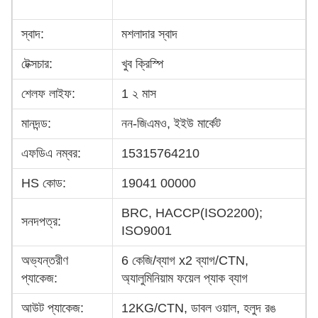
স্বাদ:
মশলাদার স্বাদ
টেক্সচার:
খুব ক্রিস্পি
শেলফ লাইফ:
1 ২ মাস
মানদন্ড:
নন-জিএমও, ইইউ মার্কেট
এফডিএ নম্বর:
15315764210
HS কোড:
19041 00000
BRC, HACCP(ISO2200);
সনদপত্র:
ISO9001
অভ্যন্তরীণ
6 কেজি/ব্যাগ x2 ব্যাগ/CTN,
প্যাকেজ:
অ্যালুমিনিয়াম ফয়েল প্যাক ব্যাগ
আউট প্যাকেজ:
12KG/CTN, ডাবল ওয়াল, হলুদ রঙ