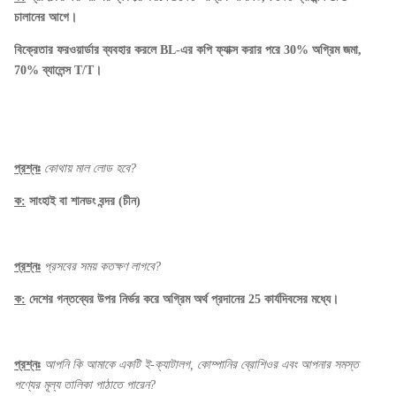
চালানের আগে।
বিক্রেতার ফরওয়ার্ডার ব্যবহার করলে BL-এর কপি ফ্যাক্স করার পরে 30% অগ্রিম জমা,
70% ব্যালেন্স T/T।
প্রশ্নঃ
কোথায় মাল লোড হবে?
ক:
সাংহাই বা শানডং বন্দর (চীন)
প্রশ্নঃ
প্রসবের সময় কতক্ষণ লাগবে?
ক:
দেশের গন্তব্যের উপর নির্ভর করে অগ্রিম অর্থ প্রদানের 25 কার্যদিবসের মধ্যে।
প্রশ্নঃ
আপনি কি আমাকে একটি ই-ক্যাটালগ, কোম্পানির ব্রোশিওর এবং আপনার সমস্ত
পণ্যের মূল্য তালিকা পাঠাতে পারেন?