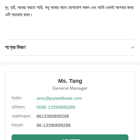
ক:
হ্যাঁ, আমরা করতে পারি, শুধু আমার সাথে যোগাযোগ করুন এবং আমি এখনই আপনার জন্য
এটি সরবরাহ করব।
পণ্যের বিবরণ
Product Name:
প্রলিপ্ত ব্রড বিন চিপস, গার্লিক ব্রড বিন চিপস, বা কোশার,
হালাল
Key Words:
ব্রড বিন চিপস
Ms. Tang
General Manager
Packing:
10- 12 কেজি/CTN
ইমেইল:
arey@joywelltaste.com
Delivery:
সমুদ্র বা আকাশপথে
টেলিফোন:
0086 13390899288
Flavor:
মরিচ, ওয়াসাবি, পনির, কাজুন, গ্যালিক, সামুদ্রিক শৈবাল,
হোয়াটসঅ্যাপ:
8613390899288
ইত্যাদি।
উইচ্যাট:
86-13390899288
Certificate:
BRC, FDA, HALAL, HACCP, ইত্যাদি।