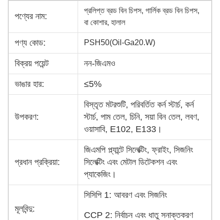
প্রলিপ্ত ব্রড বিন চিপস, গার্লিক ব্রড বিন চিপস,
পণ্যের নাম:
বা কোশার, হালাল
পণ্য কোড:
PSH50(Oil-Ga20.W)
বিক্রয় পয়েন্ট
নন-জিএমও
ভাঙার হার:
≤5%
বিস্তৃত মটরশুটি, পরিবর্তিত কর্ন স্টার্চ, কর্ন
উপকরণ:
স্টার্চ, পাম তেল, চিনি, সয়া বিন তেল, লবণ,
ওয়াসাবি, E102, E133।
জিএমপি প্ল্যান্টে সিলেক্টিং, ফ্রাইং, সিজনিং
প্রধান প্রক্রিয়া:
সিলেক্টিং এবং মেটাল ডিটেকশন এবং
প্যাকেজিং।
সিসিপি 1: আবরণ এবং সিজনিং
মূলবিন্দু:
CCP 2: নির্বাচন এবং ধাতু সনাক্তকরণ