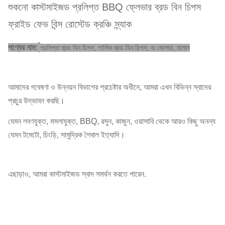
শুকনো কাস্টমাইজড প্রলিপ্ত BBQ ফ্লেভার ব্রড বিন চিপস
ফ্রাইড ফেভ বিন্স রোস্টেড ক্রঞ্চি স্ন্যাক
পণ্যের নাম:
প্রলিপ্ত ব্রড বিন চিপস, গার্লিক ব্রড বিন চিপস, বা কোশার, হালাল
আমাদের গবেষণা ও উন্নয়ন বিভাগের প্রচেষ্টার অধীনে, আমরা এখন বিভিন্ন স্বাদের
প্রচুর উদ্ভাবন করছি।
যেমন লবণযুক্ত, মসলাযুক্ত, BBQ, রসুন, কাজুন, ওয়াসাবি থেকে আরও কিছু অনন্য
যেমন টমেটো, চিংড়ি, সামুদ্রিক শৈবাল ইত্যাদি।
এছাড়াও, আমরা কাস্টমাইজড স্বাদ সমর্থন করতে পারেন.