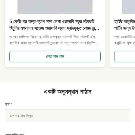
5 কেজি বড় বাল্ক ব্যাগ সাদা লেপা ওয়াসাবি সবুজ মটরশুটি
হার্টের আকৃতির
খিঁচুনির মশলাদার সতেজ ওয়াসাবি স্বাদ স্বাদযুক্ত লেগুম স্ন্যাক
পার্টির জন্য উ
বার পাইকারি জন্য সুপারমার্কেট পাব আমদানিকারক
আমদানিকারক
পণ্যের সংক্ষিপ্ত বিবরণ হোয়াইট লেপযুক্ত ওয়াসাবি গ্রিন মটরশুটি হ'ল
পণ্য ওভারভিউ হা
ক্লাসিক বাল্ক স্যালারি লেগুলারি স্ন্যাকস যা মসৃণ পাতলা সাদা ক্রিস্পি
ক্যান্ডি যা সূক্ষ
বাইরের লেপ দিয়ে আবৃত পুরোপুরি সবুজ মটরশুটি থেকে তৈরি,যথার্থ
এবং বাউন্সি চিব
সতেজতাপূর্ণ ক্ষতিকারক ওয়াসাবি মশলা দিয়ে সমানভাবে মিশ্রিতনিম্ন
তৈরি, প্রতিটি আঠ
সেরা দাম পান
তাপমাত্রায় বেকিংয়ের পরে, পণ্যটি দুধের ...
করে। কঠোর সিন্
একটি অনুসন্ধান পাঠান
নাম
*