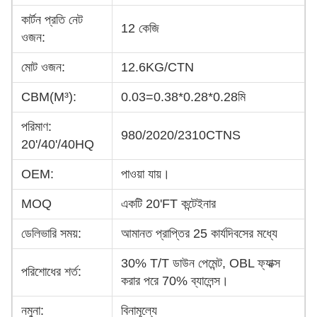
কার্টন প্রতি নেট
12 কেজি
ওজন:
মোট ওজন:
12.6KG/CTN
CBM(M³):
0.03=0.38*0.28*0.28মি
পরিমাণ:
980/2020/2310CTNS
20'/40'/40HQ
OEM:
পাওয়া যায়।
MOQ
একটি 20'FT কন্টেইনার
ডেলিভারি সময়:
আমানত প্রাপ্তির 25 কার্যদিবসের মধ্যে
30% T/T ডাউন পেমেন্ট, OBL ফ্যাক্স
পরিশোধের শর্ত:
করার পরে 70% ব্যালেন্স।
নমুনা:
বিনামূল্যে