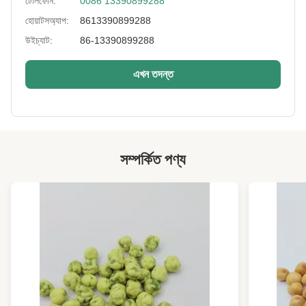
টেলিফোন:
0086 13390899288
Type:
শিমের স্ন্যাকস, কিডনি বিন, খাওয়ার জন্য প্রস্তুত, বাদাম স্ন্যাকস
হোয়াটসঅ্যাপ:
8613390899288
উইচ্যাট:
86-13390899288
Feature:
কম চর্বিযুক্ত, নিরামিষাশী, পুষ্টিকর
Color:
প্রাকৃতিক সবুজ
এখন তদন্ত
Additive:
না
Processing Type:
স্বাদ, বেকড
Other Flavors:
ওয়াসাবি, পাঁচ-গন্ধ, মশলাদার, মধু
সম্পর্কিত পণ্য
Packaging:
ব্যাগ, বাল্ক, বক্স, বোতল, ভ্যাকুয়াম প্যাক
High Light:
রসুনের ফ্লেভার রোস্টেড এডামেম স্ন্যাকস
,
কোনো অ্যাডিটিভ রোস্টেড এডামেম স্ন্যাকস
,
সয়া বিন স্ন্যাকস লো ফ্যাট