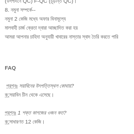
(উৎপাদনে QC) F-QC (চূড়ান্ত QC)।
8. নমুনা সম্পর্কে--
নমুনা 2 কেজি মধ্যে অফার বিনামূল্যে
মালবাহী চার্জ ক্রেতা দ্বারা আচ্ছাদিত করা হয়
আমরা আপনার চাহিদা অনুযায়ী খাবারের নাস্তার স্বাদ তৈরি করতে পারি
FAQ
প্রশ্নঃ
সয়াবিনের উৎপত্তিস্থল কোথায়?
ক:
সয়াবিন চীন থেকে এসেছে।
প্রশ্নঃ
1 শক্ত কাগজের ওজন কত?
ক:
সাধারণত 12 কেজি।