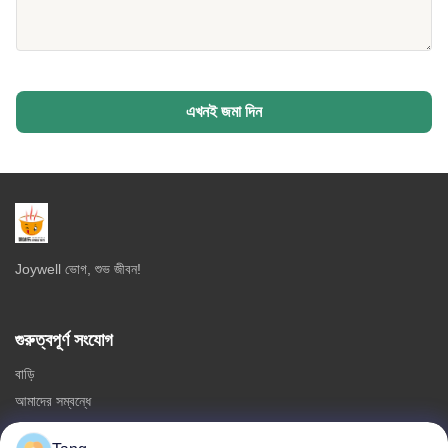
এখনই জমা দিন
Joywell ভোগ, শুভ জীবন!
গুরুত্বপূর্ণ সংযোগ
বাড়ি
আমাদের সম্বন্ধে
পণ্য