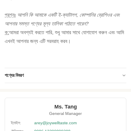
প্রশ্নঃ
আপনি কি আমাকে একটি ই-ক্যাটালগ, কোম্পানির ব্রোশিওর এবং
আপনার সমস্ত পণ্যের মূল্য তালিকা পাঠাতে পারেন?
ক:
আমরা অবশ্যই করতে পারি, শুধু আমার সাথে যোগাযোগ করুন এবং আমি
এখনই আপনার জন্য এটি সরবরাহ করব।
পণ্যের বিবরণ
Product Name:
ভেগান ন্যাচারাল লো ফ্যাট রসুন পেঁয়াজের স্বাদ রোস্টেড এডামেম
গ্রিন বিন্স স্ন্যাকস
Shelf Life:
এক বছর
Ms. Tang
General Manager
Lead Time:
25 কার্যদিবসের মধ্যে
ইমেইল:
arey@joywelltaste.com
Flavor:
রসুনের স্বাদ