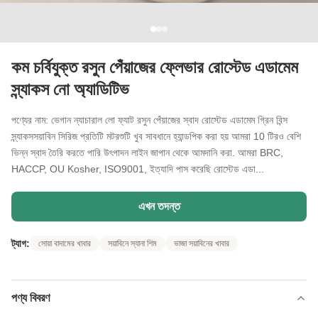
কম চর্বিযুক্ত রসুন পেঁয়াজের ফ্লেভার রোস্টেড এডামেম
স্ন্যাকস নো অ্যাডিটিভ
পণ্যের নাম: ভেগান ন্যাচারাল লো ফ্যাট রসুন পেঁয়াজের স্বাদ রোস্টেড এডামেম গ্রিন বিন্স
স্ন্যাকসসয়াবিন সিরিজ প্রতিটি মটরশুটি খুব সাবধানে হ্যান্ডপিক করা হয় আমরা 10 টিরও বেশি
ভিন্ন স্বাদ তৈরি করতে পারি উৎপাদন লাইন জাপান থেকে আমদানি করা. আমরা BRC,
HACCP, OU Kosher, ISO9001, ইত্যাদি পাস করেছি রোস্টেড এডা...
এখন তদন্ত
ট্যাগ:
সোয়া বাদামের খাবার
সয়াবিনে স্যানা শিম
ভাজা সয়াবিনের খাবার
পণ্য বিবরণ