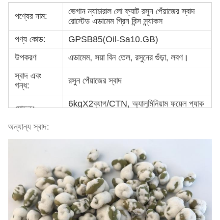
ভেগান ন্যাচারাল লো ফ্যাট রসুন পেঁয়াজের স্বাদ
পণ্যের নাম:
রোস্টেড এডামেম গ্রিন বিন্স স্ন্যাকস
পণ্য কোড:
GPSB85(Oil-Sa10.GB)
উপকরণ
এডামেম, সয়া বিন তেল, রসুনের গুঁড়া, লবণ।
স্বাদ এবং
রসুন পেঁয়াজের স্বাদ
গন্ধ:
6kgX2ব্যাগ/CTN, অ্যালুমিনিয়াম ফয়েল প্যাক
মোড়ক:
ব্যাগ
অন্যান্য স্বাদ:
মূল্য মেয়াদ:
FOB, CIF, CFR, EXW
অর্থপ্রদানের
টি/টি, এল/সি, ডি/পি
মেয়াদ:
বন্দর:
সাংহাই
সর্বনিম্ন ক্রম:
1 মেট্রিক টন
একক দাম:
হালনাগাদ