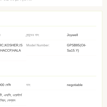
ন
ব্র্যান্ডের নাম:
Joywell
RC,KOSHER,IS
Model Number:
GPSB85(Oil-
,HACCP,HALA
Sa15.Y)
00 কেজি
দাম:
negotiable
টি, এল/সি, ওয়েস্টার্ন
নিয়ন, পেপ্যাল