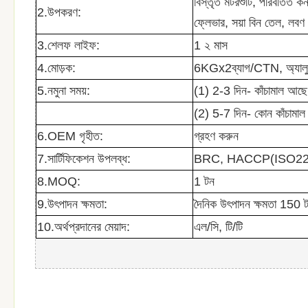
বিস্তৃত মটরশুটি, পরিবর্তিত কর্ন
2
.উপকরণ:
ফ্লেভার, সয়া বিন তেল, লব
3
.
শেলফ লাইফ:
1 ২ মাস
4
.মোড়ক:
6KGx2ব্যাগ/CTN,
অ্যালু
5
.নমুনা সময়:
(1) 2-3 দিন- কাঁচামাল আছে
(2) 5-7 দিন- কোন কাঁচামাল
6
.OEM গৃহীত:
গ্রহণ করুন
7
.সার্টিফিকেশন উপলব্ধ:
BRC, HACCP(ISO2200)
8
.MOQ:
1 টন
9
.উৎপাদন ক্ষমতা:
দৈনিক উৎপাদন ক্ষমতা 150 ট
1
0
.অর্থপ্রদানের মেয়াদ:
এল/সি, টি/টি