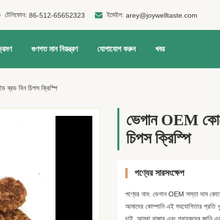
টেলিফোন:
ইমেইল:
86-512-65652323
arey@joywelltaste.com
ভ্রমণ
গুণগত মান নিয়ন্ত্রণ
যোগাযোগ করুন
খবর
 ব্রড বিন চিপস ক্রিস্পি
ভেগান OEM কোকো 
চিপস ক্রিস্পি
পণ্যের সারসংক্ষেপ
পণ্যের নাম: ভেগান OEM সস্তা দাম কোকো ফ
আমাদের কোম্পানি এই সহযোগিতার প্রতি খুব 
চাই, আমরা বাজার এবং গ্রাহকদের জানি এবং