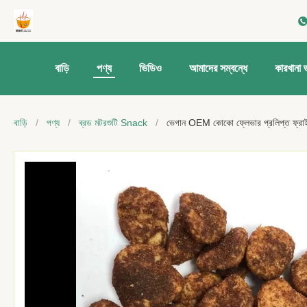
বাড়ি
পণ্য
ভিডিও
আমাদের সম্বন্ধে
কারখানা 
বাড়ি
/
পণ্য
/
ব্রড মটরশুটি Snack
/
ভেগান OEM কোকো ফ্লেভার প্রলিপ্ত ফ্রাইড