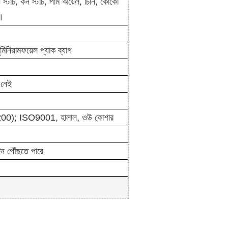
 স্টার্চ, কর্ন স্টার্চ, পাম অয়েল, চিনি, কোকো
ণ।
মিনিয়াম
ফয়েল প্যাক ব্যাগ
 নেই
; ISO9001, হালাল, ওউ কোশার
ন পৌঁছতে পারে