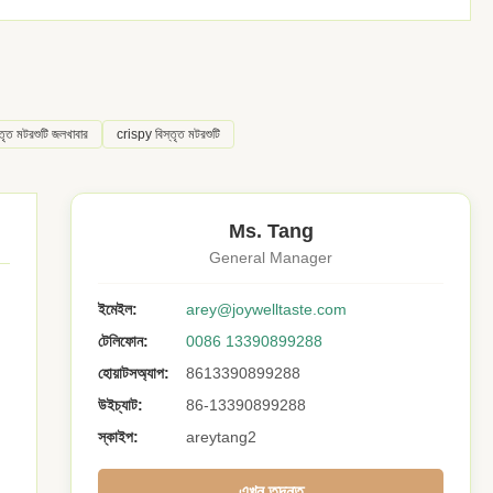
্তৃত মটরশুটি জলখাবার
crispy বিস্তৃত মটরশুটি
Ms. Tang
General Manager
ইমেইল:
arey@joywelltaste.com
টেলিফোন:
0086 13390899288
হোয়াটসঅ্যাপ:
8613390899288
উইচ্যাট:
86-13390899288
স্কাইপ:
areytang2
এখন তদন্ত