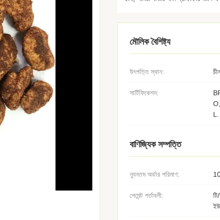
মৌলিক বৈশিষ্ট্য
উৎপত্তি স্থান:
চী
সার্টিফিকেশন:
B
O
L.
বাণিজ্যিক সম্পত্তি
ন্যূনতম অর্ডার পরিমাণ:
10
পেমেন্ট শর্তাবলী:
টি/
ইউ