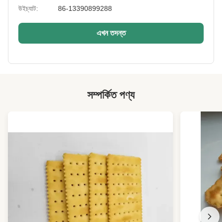
উইচ্যাট:
86-13390899288
Packaging Type:
রিসেলযোগ্য স্ট্যান্ড-আপ পাউচ / পিইটি জার / বাল্ক ব্যাগ
Certification:
ISO 22000, HACCP, Non-GMO Project Verified
এখন তদন্ত
(optional)
Special Feature:
প্রাকৃতিকভাবে গ্লুটেন-মুক্ত, নিরামিষ খাবারের জন্য উপযুক্ত
High Light:
ক্রাঞ্চি রোস্ট সয়াবিন স্ন্যাক
,
উচ্চ প্রোটিনযুক্ত সয়াবিন ময়দা স্ন্যাক
,
লেপযুক্ত ভেগান রোস্ট সয়াবিন
সম্পর্কিত পণ্য