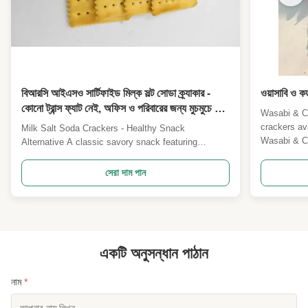
বিআরসি আইএসও সার্টিফাইড মিল্ক সল্ট সোডা ক্র্যাকার -
ওয়াসাবি ও কড
কোনো ট্রান্স ফ্যাট নেই, অফিস ও পরিবারের জন্য মুচমুচে ও
Wasabi & C
স্তরযুক্ত মুখরোচক স্ন্যাক
crackers ava
Milk Salt Soda Crackers - Healthy Snack
Wasabi & Co
Alternative A classic savory snack featuring
for a low-fa
creamy dairy notes with light saltiness, baked to
while mainta
crispy perfection. Perfect for office workers,
সেরা দাম পান
Specificati
families, and children as a light snack option.
Product Highlights BRC & ISO 22000 Certified
Manufacturing No Trans ...
একটি অনুসন্ধান পাঠান
নাম
*