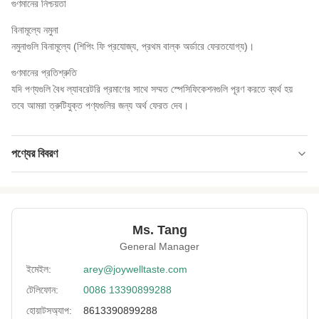
গুণমানের নিশ্চয়তা
বিনামূল্যে নমুনা
নমুনাগুলি বিনামূল্যে (শিপিং ফি প্রযোজ্য, প্রথম বাল্ক অর্ডারে ফেরতযোগ্য)।
গুণমানের প্রতিশ্রুতি
যদি পণ্যগুলি বৈধ ল্যাবরেটরি প্রমাণের সাথে সম্মত স্পেসিফিকেশনগুলি পূরণ করতে ব্যর্থ হয়
তবে আমরা ত্রুটিযুক্ত পণ্যগুলির জন্য অর্থ ফেরত দেব।
পণ্যের বিবরণ
Product Line:
রোস্টেড এবং লেপা লেগুম স্ন্যাকস
Target Group:
স্বাস্থ্য-সচেতন প্রাপ্তবয়স্ক, নিরামিষাশী, উচ্চ-প্রোটিন খাবারের
সন্ধানকারী
Ms. Tang
General Manager
Key Ingredients:
পুরো সয়াবিন, সয়াবিন ময়দা, উদ্ভিজ্জ তেল
ইমেইল:
arey@joywelltaste.com
Health Feature:
উচ্চ উদ্ভিদ প্রোটিন, ফাইবার সমৃদ্ধ, ট্রান্স ফ্যাট নেই, নন-জিএমও
টেলিফোন:
0086 13390899288
Texture:
ডাবল ক্রাঞ্চ - খাস্তা বাইরের স্তর + দৃঢ় ভেতরের মটরশুটি
হোয়াটসঅ্যাপ:
8613390899288