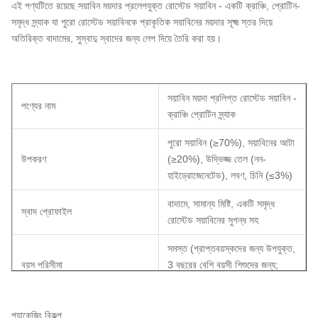
এই পণ্যটিতে রয়েছে সয়াবিন ময়দার প্রলেপযুক্ত রোস্টেড সয়াবিন - একটি ক্রাঞ্চি, প্রোটিন-
সমৃদ্ধ স্ন্যাক যা পুরো রোস্টেড সয়াবিনকে প্রাকৃতিক সয়াবিনের ময়দার সূক্ষ্ম স্তর দিয়ে
অতিরিক্ত বাদামের, সুস্বাদু স্বাদের জন্য লেপ দিয়ে তৈরি করা হয়।
সয়াবিন ময়দা প্রলিপ্ত রোস্টেড সয়াবিন -
পণ্যের নাম
ক্রাঞ্চি প্রোটিন স্ন্যাক
পুরো সয়াবিন (≥70%), সয়াবিনের আটা
উপকরণ
(≥20%), উদ্ভিজ্জ তেল (নন-
হাইড্রোজেনেটেড), লবণ, চিনি (≤3%)
বাদামে, সামান্য মিষ্টি, একটি সমৃদ্ধ
স্বাদ প্রোফাইল
রোস্টেড সয়াবিনের সুগন্ধ সহ
সমস্ত (প্রাপ্তবয়স্কদের জন্য উপযুক্ত,
বয়স পরিসীমা
3 বছরের বেশি বয়সী শিশুদের জন্য;
মাঝারি ব্যবহারের পরামর্শ দেওয়া হয়)
মূল্য শর্তাবলী
EXW/FOB/CIF/CFR
প্যাকেজিং বিকল্প