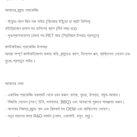
T/T 30% অগ্রিম, T/T 70% B/L
আমাদের ব্র্যান্ড প্যাকেজিং
পেমেন্ট শর্তাবলী
কপি পাওয়ার পর
· স্ট্যান্ড-আপ জিপ লক পাউচ (ক্লিয়ার উইন্ডো বা ম্যাট ফিনিশ)
বাল্ক প্যাকেজ: ভিতরের: অ্যালুমিনিয়াম
নাইট্রোজেন ফ্লাশ সহ বালিশের ব্যাগ (দীর্ঘ সময় ধরে)
ফয়েল ব্যাগ / প্লাস্টিক ব্যাগ, 10 কেজি
· পুনঃস্থাপনযোগ্য ঢাকনা সহ PET জার (প্রিমিয়াম উপহার প্রস্তুত)
x 2 ব্যাগ / শক্ত কাগজ বাইরের: ডাবল-
প্যাকেজিং শর্তাবলী
কাস্টমাইজড প্যাকেজিং উপলব্ধ
ওয়াল শক্ত কাগজ খুচরা প্যাকেজ:
আমরা সম্পূর্ণ কাস্টমাইজেশন অফার করি: ব্র্যান্ডেড ব্যাগ, ডিসপ্লে বক্স, ব্যক্তিগত লেবেল এবং
কাস্টমাইজযোগ্য (থলি, স্ট্যান্ড-আপ
খুচরা-প্রস্তুত পাউচ।
ব্যাগ, জার)
শক্ত কাগজের মাত্রা
স্ট্যান্ডার্ড: 45*35*30 সেমি
আমাদের সেবা
ডেলিভারি সময়
জমা দেওয়ার পর 20 কার্যদিবসের মধ্যে
· একাধিক প্যাকেজিং ফরম্যাট থেকে চয়ন করুন: বাল্ক, খুচরা, উপহার, নমুনা-আকার।
ISO 22000, HACCP, BRC
· সিজনিং লেভেল (লবণ, চিনি, মশলাদার, BBQ) এবং আবরণের পুরুত্ব সামঞ্জস্য করুন।
গুণমানের শংসাপত্র
(অনুরোধের ভিত্তিতে), নন-GMO
· আপনার নিজস্ব ব্র্যান্ড নাম এবং শিল্পকর্ম সহ OEM এবং ব্যক্তিগত লেবেল।
যাচাই করা হয়েছে
· নতুন স্বাদের জন্য R&D সমর্থন (যেমন, ওয়াসাবি, রসুন, মধু)।